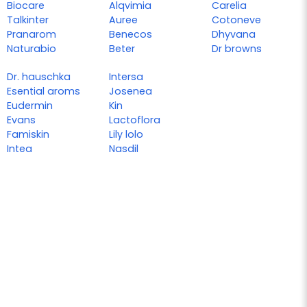
Biocare
Alqvimia
Carelia
Talkinter
Auree
Cotoneve
Pranarom
Benecos
Dhyvana
Naturabio
Beter
Dr browns
Dr. hauschka
Intersa
Esential aroms
Josenea
Eudermin
Kin
Evans
Lactoflora
Famiskin
Lily lolo
Intea
Nasdil