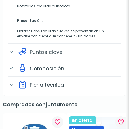
No tirar las toallitas al inodoro.
Presentación.
Klorane Bebé Toallitas suaves se presentan en un
envase con cierre que contiene 25 unidades.
Puntos clave
expand_more
Composición
expand_more
Ficha técnica
expand_more
Comprados conjuntamente
¡En oferta!
favorite_border
favorite_border