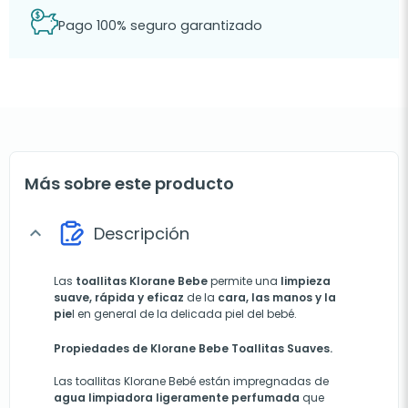
Pago 100% seguro garantizado
Más sobre este producto
Descripción
expand_more
Las
toallitas
Klorane Bebe
permite una
limpieza
suave, rápida y eficaz
de la
cara, las manos y la
pie
l en general de la delicada piel del bebé.
Propiedades de Klorane Bebe Toallitas Suaves.
Las toallitas Klorane Bebé están impregnadas de
agua limpiadora ligeramente perfumada
que