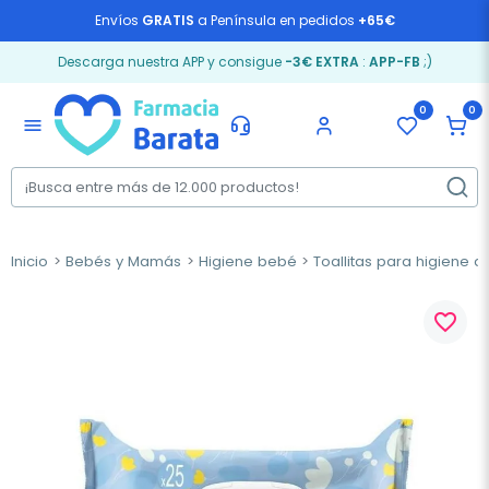
Envíos
GRATIS
a Península en pedidos
+65€
Descarga nuestra APP y consigue
-3€ EXTRA
:
APP-FB
;)
0
0
menu
Inicio
Bebés y Mamás
Higiene bebé
Toallitas para higiene 
favorite_border