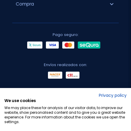
expand_more
Compra
Pago seguro:
Envíos realizados con:
No lo decimos nosotros...
Privacy policy
We use cookies
¡Tu opinión es importante!
We may place these for analysis of our visitor data, to improve our
website, show personalised content and to give you a great website
experience. For more information about the cookies we use open the
settings.
Copyright © 2010-2026 Farmacia Barata S.L. Todos los