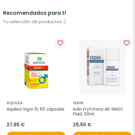
Recomendados para ti
Tu selección de productos ;)
favorite_border
favorite_border
AQUILEA
ISDIN
Aquilea Vigor Él, 60 cápsulas
Isdin Eryfotona AK-NMSC 
Fluid, 50ml.
27,95 €
25,50 €