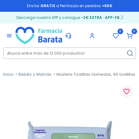
Envíos
GRATIS
a Península en pedidos
+65€
Descarga nuestra APP y consigue
-3€ EXTRA
:
APP-FB
;)
0
0
menu
Inicio
Bebés y Mamás
Mustela Toallitas húmedas, 60 toallitas
favorite_border