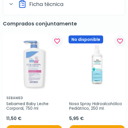
Ficha técnica
expand_more
Comprados conjuntamente
No disponible
favorite_border
favorite_border
SEBAMED
Sebamed Baby Leche 
Nosa Spray Hidroalcohólico 
Corporal, 750 ml
Pediátrico, 250 ml.
11,50 €
5,95 €