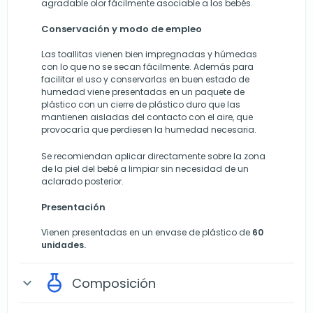
agradable olor fácilmente asociable a los bebés.
Conservación y modo de empleo
Las toallitas vienen bien impregnadas y húmedas
con lo que no se secan fácilmente. Además para
facilitar el uso y conservarlas en buen estado de
humedad viene presentadas en un paquete de
plástico con un cierre de plástico duro que las
mantienen aisladas del contacto con el aire, que
provocaría que perdiesen la humedad necesaria.
Se recomiendan aplicar directamente sobre la zona
de la piel del bebé a limpiar sin necesidad de un
aclarado posterior.
Presentación
Vienen presentadas en un envase de plástico de
60
unidades.
Composición
expand_more