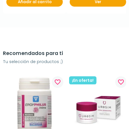
Añadir al carrito
Ver
Recomendados para ti
Tu selección de productos ;)
¡En oferta!
favorite_border
favorite_border