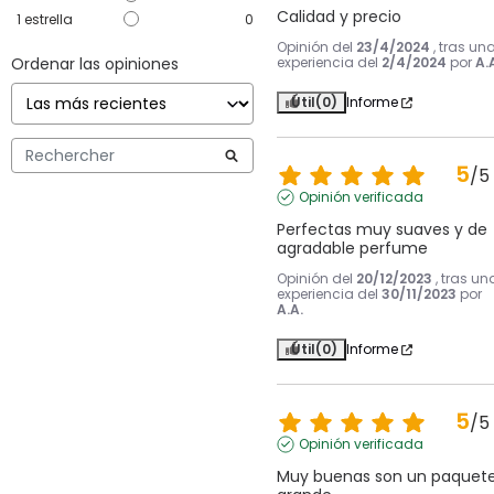
Calidad y precio
1
estrella
0
Opinión del
23/4/2024
, tras un
Ordenar las opiniones
experiencia del
2/4/2024
por
A.
Útil
(0)
Informe
5
/
5
Opinión verificada
Perfectas muy suaves y de 
agradable perfume
Opinión del
20/12/2023
, tras un
experiencia del
30/11/2023
por
A.A.
Útil
(0)
Informe
5
/
5
Opinión verificada
Muy buenas son un paquete