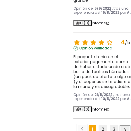
grande
Opinión del
5/9/2022
, tras una
experiencia del
16/8/2022
por
A.
Útil
(0)
Informe
4
/
5
Opinión verificada
El paquete tenia en el 
exterior pegamento como 
de haber estado unido a otr
bolsa de toallitas húmedas 
(un pack de oferta o algo así
)y al cogerlas se te adiere a 
la mano y es desagradable.
Opinión del
21/5/2022
, tras una
experiencia del
10/5/2022
por
A.
Útil
(0)
Informe
1
2
3