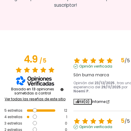
suscriptor!
4.9
5
/
5
/
5
Opinión verificada
Són burna marca
Opinión del
23/12/2025
, tras un
experiencia del
29/11/2025
por
Basado en
13
opiniones
Noemí P.
sometidas a control
Ver todas las reseñas de este sitio
Útil
(0)
Informe
5
estrellas
12
4
estrellas
1
5
/
5
3
estrellas
0
Opinión verificada
2
estrellas
0