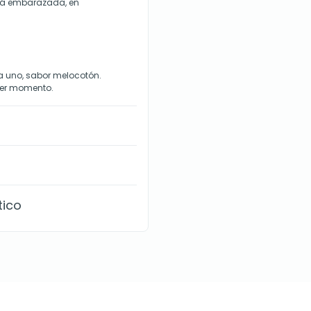
stá embarazada, en
a uno, sabor melocotón.
uier momento.
tico