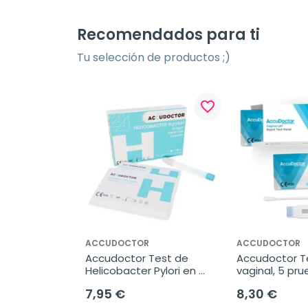
Recomendados para ti
Tu selección de productos ;)
favorite_border
ACCUDOCTOR
ACCUDOCTOR
Accudoctor Test de 
Accudoctor Te
Helicobacter Pylori en 
vaginal, 5 pr
Casete, 1 prueba
7,95 €
8,30 €