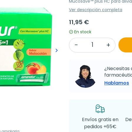
Mucosave™ plus HC para aliviar
Ver descripción completa
11,95 €
En stock
keyboard_arrow_right
Siguiente
¿Necesitas 
farmacéutic
Hablamos
Envíos gratis en
De
pedidos +65€
a ampliarla