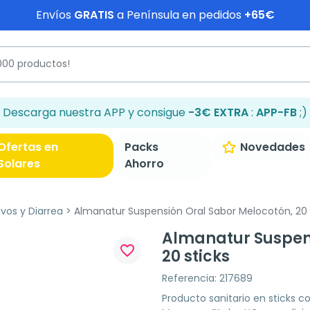
Envíos
GRATIS
a Península en pedidos
+65€
Descarga nuestra APP y consigue
-3€ EXTRA
:
APP-FB
;)
Ofertas en
Packs
Novedades
Solares
Ahorro
ivos y Diarrea
Almanatur Suspensión Oral Sabor Melocotón, 20 
Almanatur Suspens
favorite_border
20 sticks
Referencia: 217689
Producto sanitario en sticks c