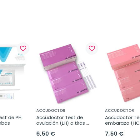
favorite_border
favorite_border
ACCUDOCTOR
ACCUDOCTOR
st de PH 
Accudoctor Test de 
Accudoctor Tes
uebas
ovulación (LH) a tiras 
embarazo (HCG)
25mIU/mL, Caja de 10 
10miu, Caja de
6,50 €
7,50 €
pruebas