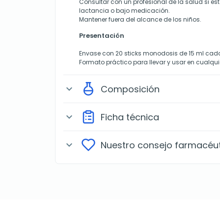
Consultar con un profesional de la salud si e
lactancia o bajo medicación.
Mantener fuera del alcance de los niños.
Presentación
Envase con 20 sticks monodosis de 15 ml cad
Formato práctico para llevar y usar en cualq
Composición
expand_more
Ficha técnica
expand_more
Nuestro consejo farmacéu
expand_more