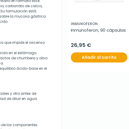
tario en formato stick
, carbonato de calcio,
 Su formulación está
 sobre la mucosa gástrica
cido.
INMUNOFERON
Inmunoferon, 90 cápsulas
sa que impide el ascenso
26,95 €
ácido en el estómago.
Añadir al carrito
ractos de chumbera y olivo
ca.
quilibrio ácido-base en el
ales y otro antes de
ad de diluir en agua.
o de los componentes.