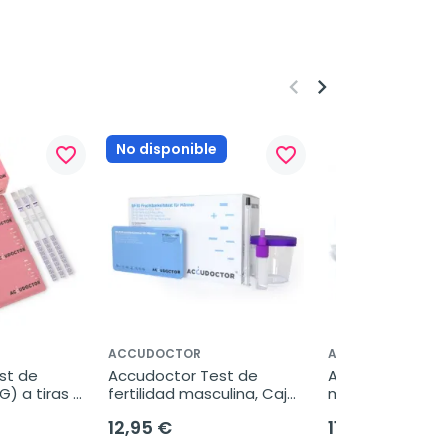
keyboard_arrow_left
keyboard_arrow_right
No disponible
favorite_border
favorite_border
ACCUDOCTOR
ACCUDOCTOR
t de 
Accudoctor Test de 
Accudoctor Test
 a tiras 
fertilidad masculina, Caja 
multidrogas en s
 10 pruebas
de 2 pruebas
THC/COC/MET, C
12,95 €
11,95 €
pruebas