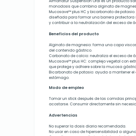
Almanatur Suspensión Oral es un producto sani
monodosis que combina alginato de magnesio
Mucosave™ plus HC y bicarbonato de potasio.
diseñada para formar una barrera protectora
y contribuir a la neutralización del exceso de á
Beneficios del producto
Alginato de magnesio: forma una capa visco
del contenido gástrico.
Carbonato de calcio: neutraliza el exceso de 
Mucosave™ plus HC: complejo vegetal con ext
que protege y adhiere sobre la mucosa gástri
Bicarbonato de potasio: ayuda a mantener el e
estómago.
Modo de empleo
Tomar un stick después de las comidas princip
acostarse. Consumir directamente sin necesid
Advertencias
No superar la dosis diaria recomendada.
No usar en caso de hipersensibilidad a algun