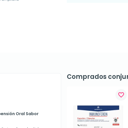
Comprados conju
favorite_border
pensión Oral Sabor