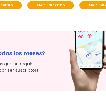
 carrito
Añadir al carrito
Añadir al 
odos los meses?
nsigue un regalo
or ser suscriptor!