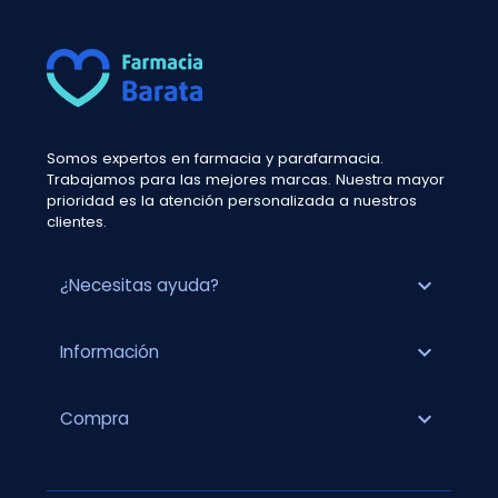
Somos expertos en farmacia y parafarmacia.
Trabajamos para las mejores marcas. Nuestra mayor
prioridad es la atención personalizada a nuestros
clientes.
expand_more
¿Necesitas ayuda?
expand_more
Información
expand_more
Compra