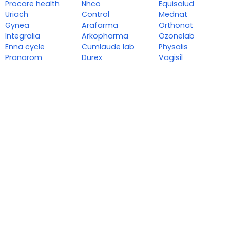
Procare health
Nhco
Equisalud
Uriach
Control
Mednat
Gynea
Arafarma
Orthonat
Integralia
Arkopharma
Ozonelab
Enna cycle
Cumlaude lab
Physalis
Pranarom
Durex
Vagisil