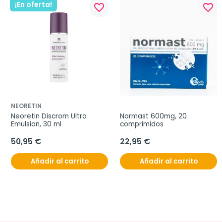
¡En oferta!
favorite_border
favorite_border
NEORETIN
Neoretin Discrom Ultra 
Normast 600mg, 20 
Emulsion, 30 ml
comprimidos
50,95 €
22,95 €
Añadir al carrito
Añadir al carrito