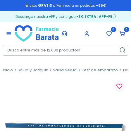
Envíos
GRATIS
a Península en pedidos
+65€
Descarga nuestra APP y consigue
-3€ EXTRA
:
APP-FB
;)
0
0
menu
Inicio
Salud y Botiquín
Salud Sexual
Test de embarazo
Test
favorite_border