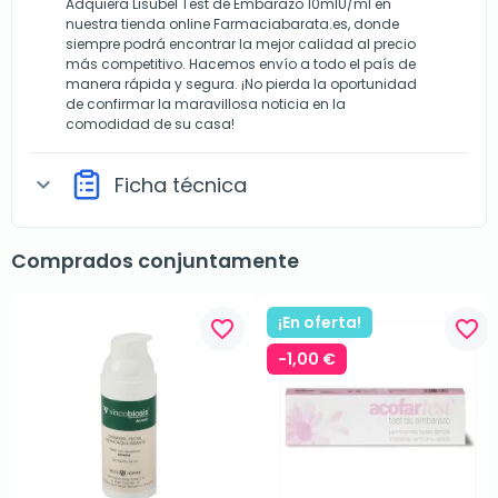
Adquiera Lisubel Test de Embarazo 10mlU/ml en
nuestra tienda online Farmaciabarata.es, donde
siempre podrá encontrar la mejor calidad al precio
más competitivo. Hacemos envío a todo el país de
manera rápida y segura. ¡No pierda la oportunidad
de confirmar la maravillosa noticia en la
comodidad de su casa!
Ficha técnica
expand_more
Comprados conjuntamente
¡En oferta!
favorite_border
favorite_border
-1,00 €