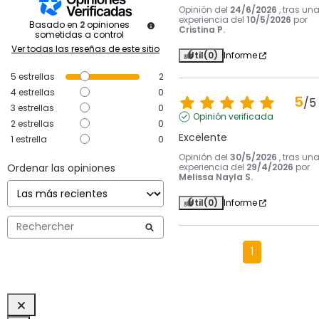
Opinión del
24/6/2026
, tras un
experiencia del
10/5/2026
por
Basado en
2
opiniones
Cristina P.
sometidas a control
Ver todas las reseñas de este sitio
Útil
(0)
Informe
5
estrellas
2
4
estrellas
0
5
/
5
3
estrellas
0
Opinión verificada
2
estrellas
0
Excelente
1
estrella
0
Opinión del
30/5/2026
, tras un
Ordenar las opiniones
experiencia del
29/4/2026
por
Melissa Nayla S.
Útil
(0)
Informe
1