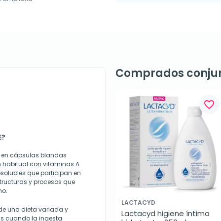
Comprados conju
favorite_border
E?
o en cápsulas blandas
 habitual con vitaminas A
solubles que participan en
tructuras y procesos que
mo.
LACTACYD
de una dieta variada y
Lactacyd higiene íntima 
as cuando la ingesta