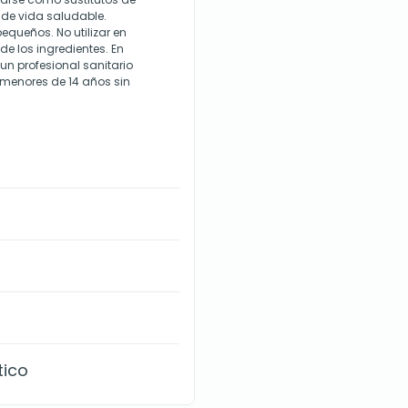
o de vida saludable.
equeños. No utilizar en
e los ingredientes. En
n profesional sanitario
enores de 14 años sin
tico