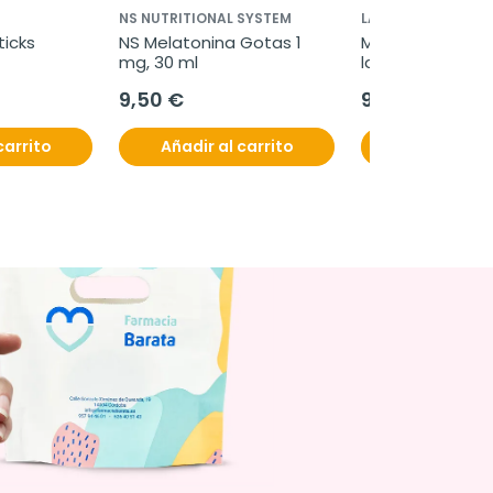
NS NUTRITIONAL SYSTEM
LABORATORIOS VI
icks 
NS Melatonina Gotas 1 
Mastodin emulsi
mg, 30 ml
la tensión mama
9,50 €
9,95 €
carrito
Añadir al carrito
Añadir al c