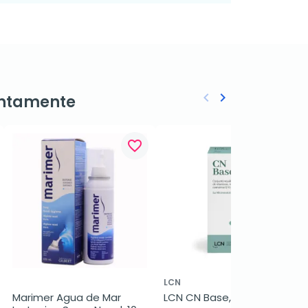
keyboard_arrow_left
keyboard_arrow_right
ntamente
Anterior
Siguiente
favorite_border
favorite_border
LCN
Marimer Agua de Mar 
LCN CN Base, 60 Cápsulas