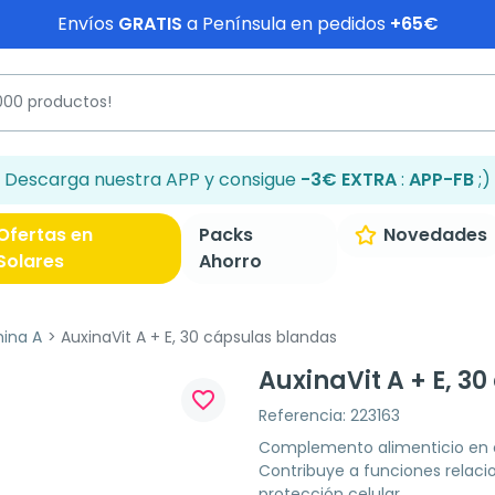
Envíos
GRATIS
a Península en pedidos
+65€
Descarga nuestra APP y consigue
-3€ EXTRA
:
APP-FB
;)
Ofertas en
Packs
Novedades
Solares
Ahorro
mina A
AuxinaVit A + E, 30 cápsulas blandas
AuxinaVit A + E, 3
favorite_border
Referencia: 223163
Complemento alimenticio en c
Contribuye a funciones relacion
protección celular.