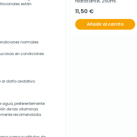
hidratante, 250ml.
tricionales están
11,50 €
Añadir al carrito
condiciones normales.
 mucosas en condiciones
e al daño oxidativo.
e agua, preferentemente
ión de las vitaminas
resamente recomendada.
zarse como sustitutos de