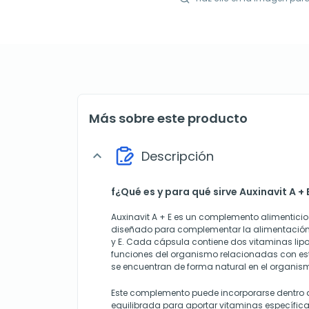
Más sobre este producto
Descripción
expand_more
f¿Qué es y para qué sirve Auxinavit A + 
Auxinavit A + E es un complemento alimentici
diseñado para complementar la alimentación
y E. Cada cápsula contiene dos vitaminas lipo
funciones del organismo relacionadas con es
se encuentran de forma natural en el organis
Este complemento puede incorporarse dentro 
equilibrada para aportar vitaminas específic