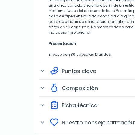
una dieta variada y equilibrada ni de un estil
Mantener fuera del alcance de los niños más p
caso de hipersensibilidad conocida a alguno d
caso de embarazo o lactancia, consultar con u
antes de su consumo. No recomendado para m
indicación profesional.
Presentación
Envase con 30 cápsulas blandas.
Puntos clave
expand_more
Composición
expand_more
Ficha técnica
expand_more
Nuestro consejo farmacéu
expand_more