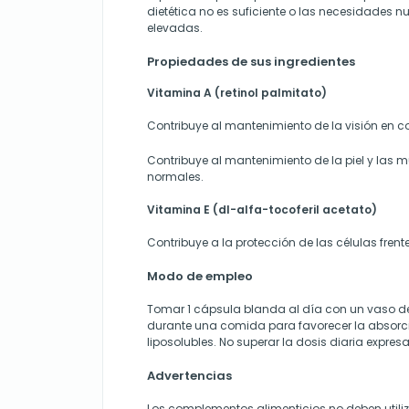
dietética no es suficiente o las necesidades nu
elevadas.
Propiedades de sus ingredientes
Vitamina A (retinol palmitato)
Contribuye al mantenimiento de la visión en 
Contribuye al mantenimiento de la piel y las
normales.
Vitamina E (dl-alfa-tocoferil acetato)
Contribuye a la protección de las células frent
Modo de empleo
Tomar 1 cápsula blanda al día con un vaso d
durante una comida para favorecer la absorc
liposolubles. No superar la dosis diaria exp
Advertencias
Los complementos alimenticios no deben utili