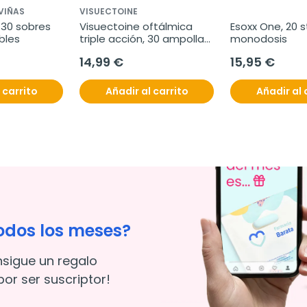
VIÑAS
VISUECTOINE
 30 sobres 
Visuectoine oftálmica 
Esoxx One, 20 st
bles
triple acción, 30 ampollas 
monodosis
unidosis
14,99 €
15,95 €
 carrito
Añadir al carrito
Añadir al 
odos los meses?
nsigue un regalo
or ser suscriptor!