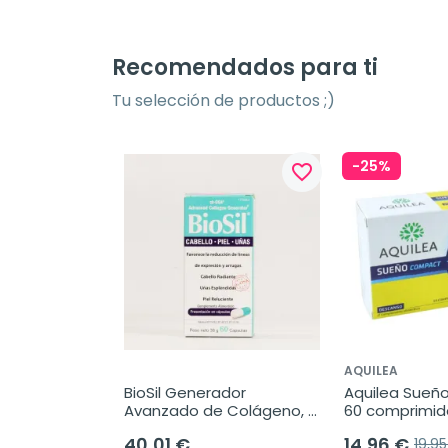
Recomendados para ti
Tu selección de productos ;)
-25%
favorite_border
AQUILEA
BioSil Generador 
Aquilea Sueño
Avanzado de Colágeno, 
60 comprimid
60Cápsulas.
40,01 €
14,96 €
19,9