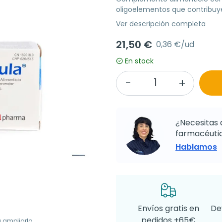
oligoelementos que contribuye
Ver descripción completa
21,50 €
0,36 €/ud
En stock
¿Necesitas 
farmacéutic
Hablamos
Envíos gratis en
De
pedidos +65€
a ampliarla