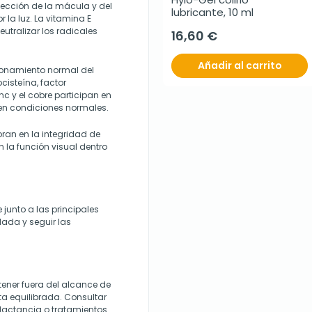
otección de la mácula y del
lubricante, 10 ml
r la luz. La vitamina E
utralizar los radicales
16,60 €
Añadir al carrito
cionamiento normal del
isteína, factor
nc y el cobre participan en
n en condiciones normales.
ran en la integridad de
 la función visual dentro
 junto a las principales
ada y seguir las
ener fuera del alcance de
eta equilibrada. Consultar
 lactancia o tratamientos