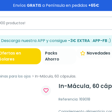
Envíos
GRATIS
a Península en pedidos
+65€
Descarga nuestra APP y consigue
-3€ EXTRA
:
APP-FB
;)
Ofertas en
Packs
Novedades
Solares
Ahorro
inas para los ojos
In-Mácula, 60 cápsulas.
In-Mácula, 60 cáp
favorite_border
Referencia: 169018
Complemento alimenticio con l