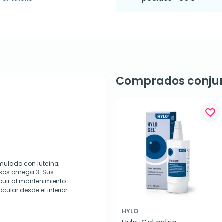
Comprados conju
favorite_border
mulado con luteína,
asos omega 3. Sus
buir al mantenimiento
cular desde el interior.
HYLO
Hylo-Gel colirio 