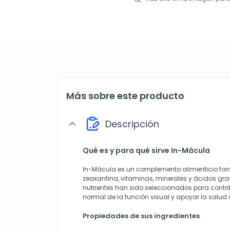
Más sobre este producto
Descripción
expand_more
Qué es y para qué sirve In-Mácula
In-Mácula es un complemento alimenticio for
zeaxantina, vitaminas, minerales y ácidos gr
nutrientes han sido seleccionados para contri
normal de la función visual y apoyar la salud o
Propiedades de sus ingredientes