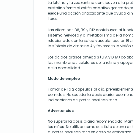
La luteína y la zeaxantina contribuyen a la pr
cristalino frente al estrés oxidativo generado po
ejerce una acción antioxidante que ayuda a ne
libres.
Las vitaminas B6, B9 y B12 contribuyen al fun
sistema nervioso y al metabolismo de la homoc
relacionado con la salud vascular ocular. El zi
la síntesis de vitamina A y favorecen la visió
Los ácidos grasos omega 3 (EPA y DHA) colabo
las membranas celulares de la retina y apoyan
de la normalidad.
Modo de empleo
Tomar de 1 a 2 cápsulas al día, preferiblemente
comidas. No exceder la dosis diaria recomend
indicaciones del profesional sanitario.
Advertencias
No superar la dosis diaria recomendada. Mant
los niños. No utilizar como sustituto de una di
al profesional sanitario en caso de embarazo,