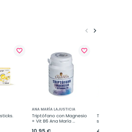
keyboard_arrow_left
keyboard_arrow_right
favorite_border
favorite_border
ANA MARÍA LAJUSTICIA
sticks.
Triptófano con Magnesio 
Tila alpina milvus
+ Vit B6 Ana María 
sobres
Lajusticia, 60Comp.
10,95 €
4,55 €