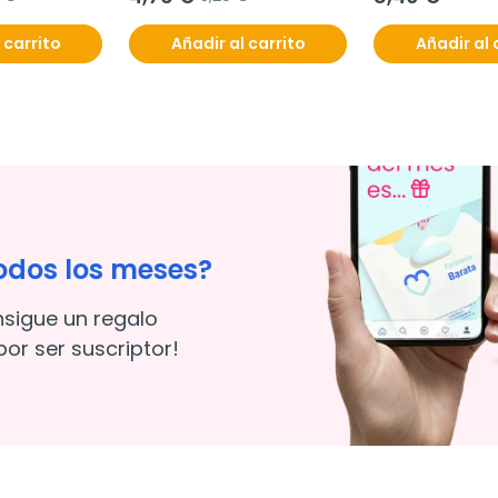
 carrito
Añadir al carrito
Añadir al 
odos los meses?
nsigue un regalo
or ser suscriptor!