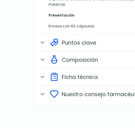
médicos.
Presentación
Envase con 60 cápsulas.
Puntos clave
expand_more
Composición
expand_more
Ficha técnica
expand_more
Nuestro consejo farmacéu
expand_more