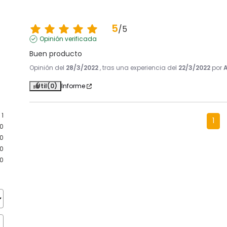
5
/
5
Opinión verificada
Buen producto
Opinión del
28/3/2022
, tras una experiencia del
22/3/2022
por
A
Útil
(0)
Informe
1
1
0
0
0
0