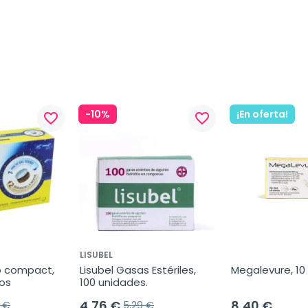
-10%
¡En oferta!
favorite_border
favorite_border
LISUBEL
 compact, 
Lisubel Gasas Estériles, 
Megalevure, 10 
os
100 unidades.
4,76 €
8,40 €
5 €
5,29 €