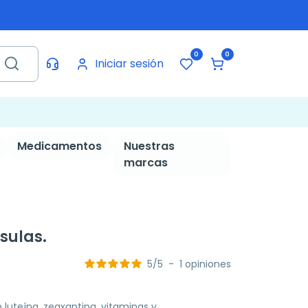
0
0
Iniciar sesión
Medicamentos
Nuestras
marcas
sulas.
5
/
5
-
1
opiniones
uteína, zeaxantina, vitaminas y