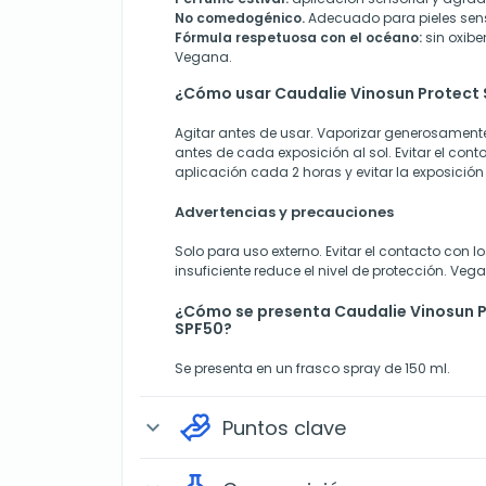
No comedogénico.
Adecuado para pieles sens
Fórmula respetuosa con el océano:
sin oxibe
Vegana.
¿Cómo usar Caudalie Vinosun Protect S
Agitar antes de usar. Vaporizar generosamente 
antes de cada exposición al sol. Evitar el cont
aplicación cada 2 horas y evitar la exposición e
Advertencias y precauciones
Solo para uso externo. Evitar el contacto con l
insuficiente reduce el nivel de protección. Veg
¿Cómo se presenta Caudalie Vinosun Pr
SPF50?
Se presenta en un frasco spray de 150 ml.
Puntos clave
expand_more