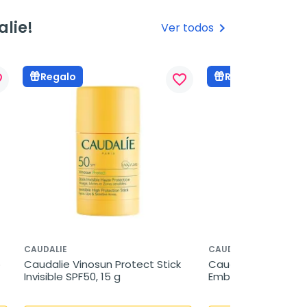
lie!
Ver todos
keyboard_arrow_right
Regalo
Regalo
rder
favorite_border
CAUDALIE
CAUDALIE
 
Caudalie Vinosun Protect Stick 
Caudalie Vinosun A
Invisible SPF50, 15 g
Embellecedor SPF50