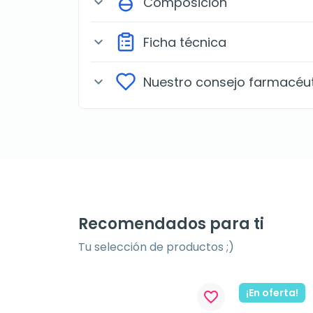
Composición
expand_more
Ficha técnica
expand_more
Nuestro consejo farmacéu
expand_more
Recomendados para ti
Tu selección de productos ;)
¡En oferta!
favorite_border