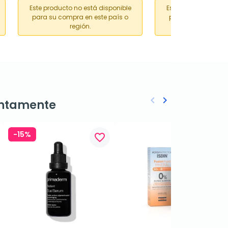
Este producto no está disponible
Este producto no es
para su compra en este país o
para su compra en
región.
región.
keyboard_arrow_left
keyboard_arrow_right
ntamente
Anterior
Siguiente
-15%
favorite_border
favorite_border