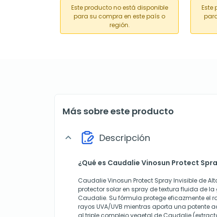
Este producto no está disponible
Este 
para su compra en este país o
para
región.
Más sobre este producto
Descripción
expand_more
¿Qué es Caudalie Vinosun Protect Spray
Caudalie Vinosun Protect Spray Invisible de Alt
protector solar en spray de textura fluida de 
Caudalie. Su fórmula protege eficazmente el ros
rayos UVA/UVB mientras aporta una potente a
al triple complejo vegetal de Caudalie (extract