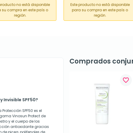
producto no está disponible
Este producto no está disponible
 su compra en este país o
para su compra en este país o
región.
región.
Comprados conju
favorite_border
 Invisible SPF50?
a Protección SPF50 es el
la gama Vinosun Protect de
tro y el cuerpo de los
cción antioxidante gracias
o de picea, polifenoles de