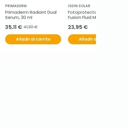
PRIMADERM
ISDIN SOLAR
Primaderm Radiant Dual 
Fotoprotector Isdin 
Serum, 30 ml
Fusion Fluid Mineral 
SPF50+, 50ml
35,11 €
23,95 €
41,30 €
Añadir al carrito
Añadir al carrito