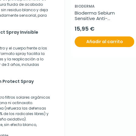
xtura fluida de acabado
BIODERMA
 sin residuo blanco y deja
Bioderma Sebium 
adamente sensorial, para
Sensitive Anti-
imperfecciones, 30 ml
15,95 €
ct Spray Invisible
Añadir al carrito
ro y el cuerpo frente a los
formato spray facilita la
s y la reaplicación a lo
r de 3 años, incluidas
n Protect Spray
ro filtros solares orgánicos
ona ni octinoxato.
ea (refuerza las defensas
 de los radicales libres) y
año oxidativo).
 sin efecto blanco,
able.