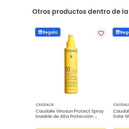
Otros productos dentro de l
Regalo
Reg
favorite_border
CAUDALIE
CAUDAL
Caudalie Vinosun Protect Spray 
Caudali
Invisible de Alta Protección 
Solar S
SPF50, 150 ml