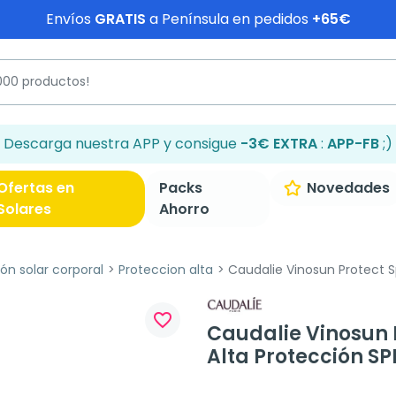
Envíos
GRATIS
a Península en pedidos
+65€
Descarga nuestra APP y consigue
-3€ EXTRA
:
APP-FB
;)
Ofertas en
Packs
Novedades
Solares
Ahorro
ón solar corporal
Proteccion alta
Caudalie Vinosun Protect Sp
favorite_border
Caudalie Vinosun P
Alta Protección SP