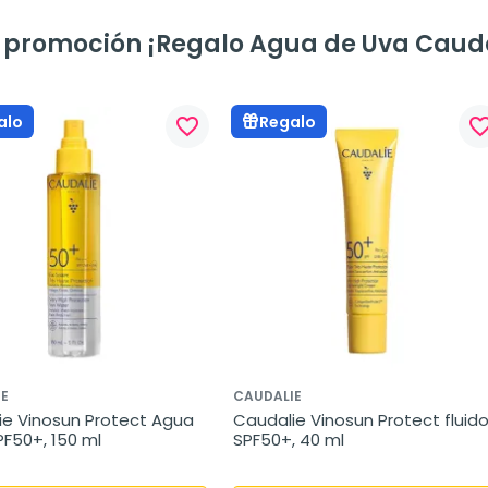
a promoción ¡Regalo Agua de Uva Cauda
alo
Regalo
favorite_border
favorite_bo
IE
CAUDALIE
e Vinosun Protect Agua 
Caudalie Vinosun Protect fluido
PF50+, 150 ml
SPF50+, 40 ml