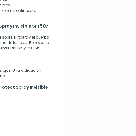
ibles.
nzona ni octinoxato.
pray Invisible SPF50?
sobre el rostro y el cuerpo
orno de los ojos. Renovar la
ntre las 12h y las 16h.
os ojos. Una aplicación
ana.
otect Spray Invisible