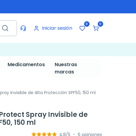
0
0
Iniciar sesión
Medicamentos
Nuestras
marcas
ray Invisible de Alta Protección SPF50, 150 ml
rotect Spray Invisible de
F50, 150 ml
4.8
/
5
-
6
opiniones