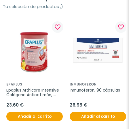
Tu selección de productos ;)
favorite_border
favorite_border
EPAPLUS
INMUNOFERON
Epaplus Arthicare Intensive 
Inmunoferon, 90 cápsulas
Colágeno Antiox Limón, 
288g
23,60 €
26,95 €
Añadir al carrito
Añadir al carrito