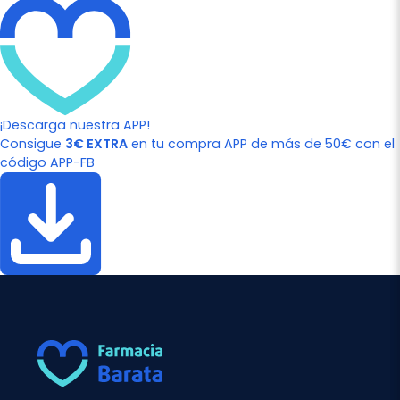
¡Descarga nuestra APP!
Consigue
3€ EXTRA
en tu compra APP de más de 50€ con el
código APP-FB