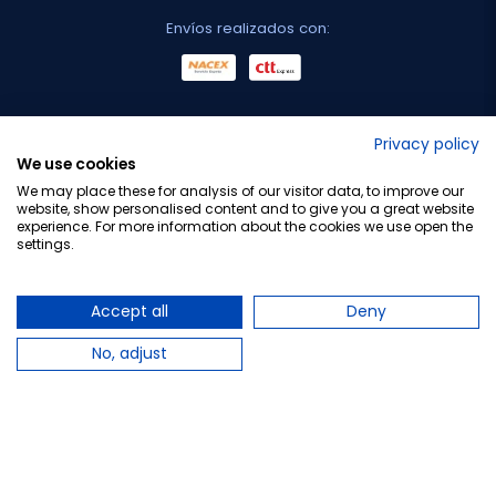
Envíos realizados con:
No lo decimos nosotros...
Privacy policy
We use cookies
¡Tu opinión es importante!
We may place these for analysis of our visitor data, to improve our
website, show personalised content and to give you a great website
experience. For more information about the cookies we use open the
settings.
Copyright © 2010-2026 Farmacia Barata S.L. Todos los
derechos reservados.
Accept all
Deny
No, adjust
Total:
41,70 €
−
+
Añadir al carrito