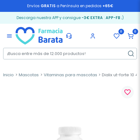
Envíos
GRATIS
a Península en pedidos
+65€
Descarga nuestra APP y consigue
-3€ EXTRA
:
APP-FB
;)
0
0
menu
Inicio
Mascotas
Vitaminas para mascotas
Dialix ut-forte 10 
favorite_border