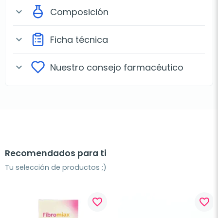
Composición
expand_more
Ficha técnica
expand_more
Nuestro consejo farmacéutico
expand_more
Recomendados para ti
Tu selección de productos ;)
favorite_border
favorite_border