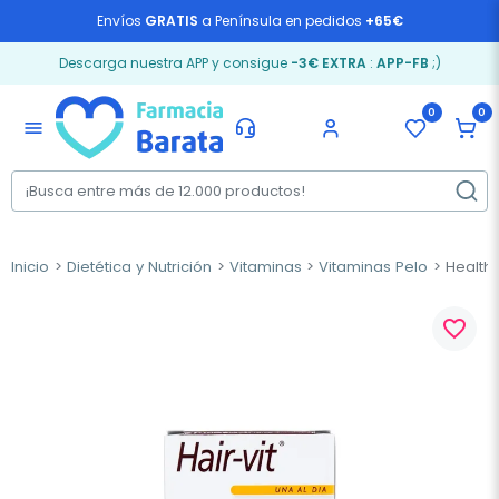
Envíos
GRATIS
a Península en pedidos
+65€
Descarga nuestra APP y consigue
-3€ EXTRA
:
APP-FB
;)
0
0
menu
Inicio
Dietética y Nutrición
Vitaminas
Vitaminas Pelo
Health 
favorite_border