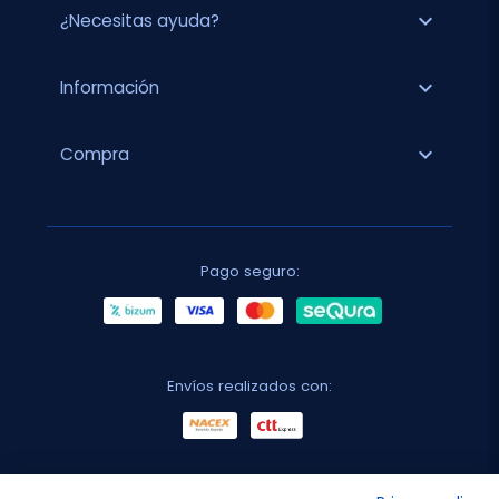
expand_more
¿Necesitas ayuda?
expand_more
Información
expand_more
Compra
Pago seguro:
Envíos realizados con: