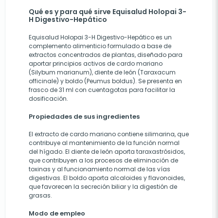
Qué es y para qué sirve Equisalud Holopai 3-
H Digestivo-Hepático
Equisalud Holopai 3-H Digestivo-Hepático es un
complemento alimenticio formulado a base de
extractos concentrados de plantas, diseñado para
aportar principios activos de cardo mariano
(Silybum marianum), diente de león (Taraxacum
officinale) y boldo (Peumus boldus). Se presenta en
frasco de 31 ml con cuentagotas para facilitar la
dosificación.
Propiedades de sus ingredientes
El extracto de cardo mariano contiene silimarina, que
contribuye al mantenimiento de la función normal
del hígado. El diente de león aporta taraxastrósidos,
que contribuyen a los procesos de eliminación de
toxinas y al funcionamiento normal de las vías
digestivas. El boldo aporta alcaloides y flavonoides,
que favorecen la secreción biliar y la digestión de
grasas.
Modo de empleo