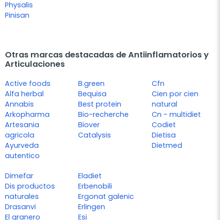
Physalis
Pinisan
Otras marcas destacadas de Antiinflamatorios y
Articulaciones
Active foods
B.green
Cfn
Alfa herbal
Bequisa
Cien por cien
Annabis
Best protein
natural
Arkopharma
Bio-recherche
Cn - multidiet
Artesania
Biover
Codiet
agricola
Catalysis
Dietisa
Ayurveda
Dietmed
autentico
Dimefar
Eladiet
Dis productos
Erbenobili
naturales
Ergonat galenic
Drasanvi
Erlingen
El granero
Esi