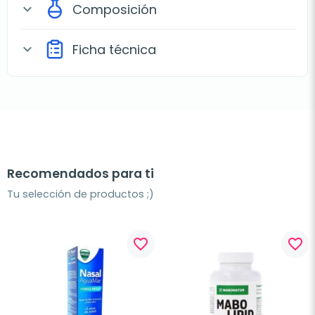
Composición
expand_more
Ficha técnica
expand_more
Recomendados para ti
Tu selección de productos ;)
favorite_border
favorite_border