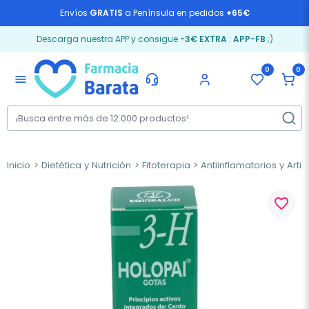
Envíos
GRATIS
a Península en pedidos
+65€
Descarga nuestra APP y consigue
-3€ EXTRA
:
APP-FB
;)
0
0
menu
Inicio
Dietética y Nutrición
Fitoterapia
Antiinflamatorios y Arti
favorite_border