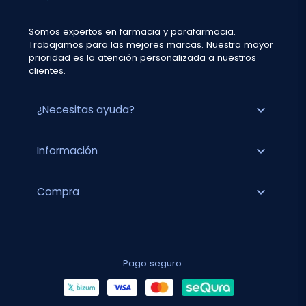
Somos expertos en farmacia y parafarmacia.
Trabajamos para las mejores marcas. Nuestra mayor
prioridad es la atención personalizada a nuestros
clientes.
expand_more
¿Necesitas ayuda?
expand_more
Información
expand_more
Compra
Pago seguro: