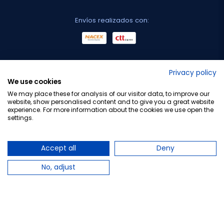
Envíos realizados con:
No lo decimos nosotros...
Privacy policy
We use cookies
¡Tu opinión es importante!
We may place these for analysis of our visitor data, to improve our
website, show personalised content and to give you a great website
experience. For more information about the cookies we use open the
settings.
Copyright © 2010-2026 Farmacia Barata S.L. Todos los
derechos reservados.
Accept all
Deny
No, adjust
Total:
15,88 €
−
+
Añadir al carrito