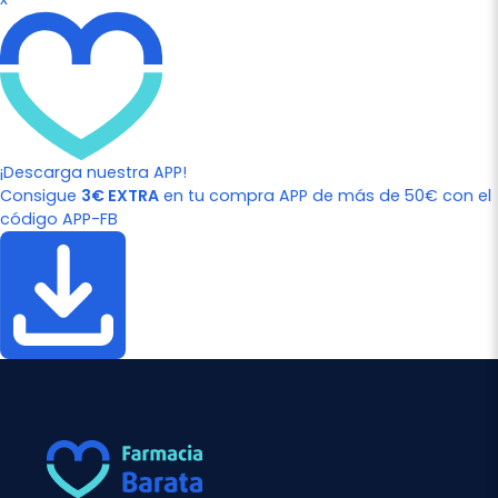
¡Descarga nuestra APP!
Consigue
3€ EXTRA
en tu compra APP de más de 50€ con el
código APP-FB