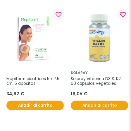
favorite_border
favorite_border
SOLARAY
Mepiform cicatrices 5 x 7.5 
Solaray vitamina D3 & K2, 
cm, 5 apósitos
60 cápsulas vegetales
34,92 €
19,05 €
Añadir al carrito
Añadir al carrito