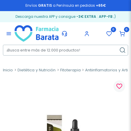
Envíos
GRATIS
a Península en pedidos
+65€
Descarga nuestra APP y consigue
-3€ EXTRA
:
APP-FB
;)
0
0
menu
Inicio
Dietética y Nutrición
Fitoterapia
Antiinflamatorios y Arti
favorite_border