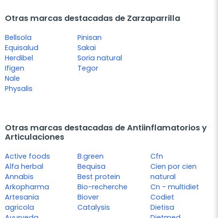
Otras marcas destacadas de Zarzaparrilla
Bellsola
Pinisan
Equisalud
Sakai
Herdibel
Soria natural
Ifigen
Tegor
Nale
Physalis
Otras marcas destacadas de Antiinflamatorios y
Articulaciones
Active foods
B.green
Cfn
Alfa herbal
Bequisa
Cien por cien
Annabis
Best protein
natural
Arkopharma
Bio-recherche
Cn - multidiet
Artesania
Biover
Codiet
agricola
Catalysis
Dietisa
Ayurveda
Dietmed