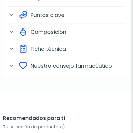
Puntos clave
expand_more
Composición
expand_more
Ficha técnica
expand_more
Nuestro consejo farmacéutico
expand_more
Recomendados para ti
Tu selección de productos ;)