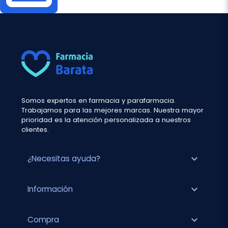
Somos expertos en farmacia y parafarmacia.
Trabajamos para las mejores marcas. Nuestra mayor
prioridad es la atención personalizada a nuestros
clientes.
expand_more
¿Necesitas ayuda?
expand_more
Información
expand_more
Compra