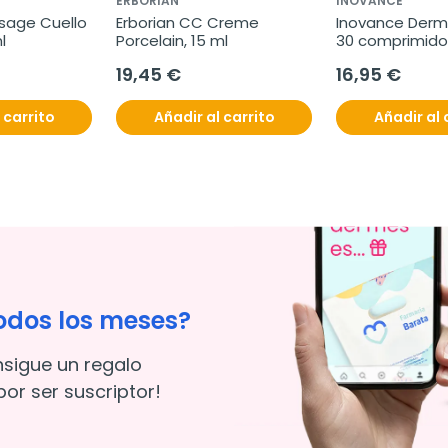
ERBORIAN
INOVANCE
age Cuello 
Erborian CC Creme 
Inovance Derm
l
Porcelain, 15 ml
30 comprimido
19,45 €
16,95 €
 carrito
Añadir al carrito
Añadir al 
odos los meses?
nsigue un regalo
or ser suscriptor!