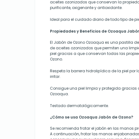
aceites ozonizados que conservan la propieda
purificante, oxigenante y antioxidante.
Ideal para el cuidado diario de todo tipo de pie
Propiedades y Beneficios de Ozoaqua Jabón
El Jabón de Ozono Ozoaqua es una pastilla d
de aceites ozonizados que permiten una limpi
piel gracias a que conservan todas las propie
Ozono.
Respeta la barrera hidrolipídica de la piel por 
irritar.
Consigue una piel limpia y protegida gracias
Ozoaqua.
Testado dermatológicamente.
¿Cómo se usa Ozoaqua Jabón de Ozono?
Se recomienda frotar el jabón en las manos 
A continuación, frotar las manos enjabonadas 