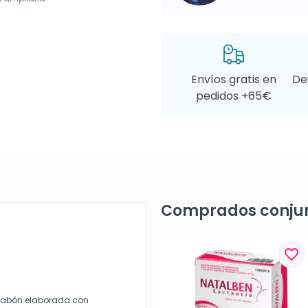
Envíos gratis en
De
pedidos +65€
Comprados conju
favorite_border
 jabón elaborada con