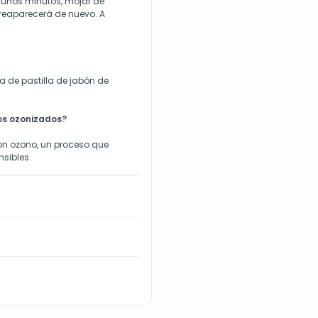
 unos minutos, mojar de
 reaparecerá de nuevo. A
 de pastilla de jabón de
tos ozonizados?
on ozono, un proceso que
nsibles.