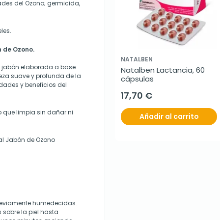
des del Ozono; germicida,
les.
 de Ozono.
NATALBEN
e jabón elaborada a base
Natalben Lactancia, 60 
eza suave y profunda de la
cápsulas
dades y beneficios del
17,70 €
lo que limpia sin dañar ni
Añadir al carrito
 al Jabón de Ozono
previamente humedecidas.
sobre la piel hasta