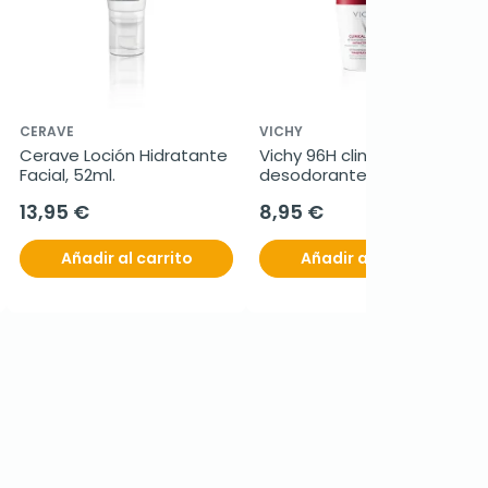
CERAVE
VICHY
Cerave Loción Hidratante 
Vichy 96H clinical control 
Facial, 52ml.
desodorante roll-on. 50 
ml
13,95 €
8,95 €
Añadir al carrito
Añadir al carrito