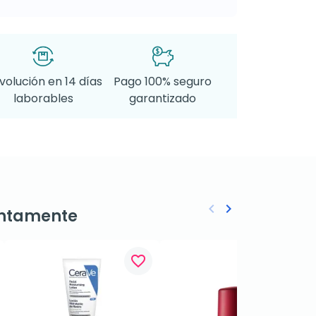
volución en 14 días
Pago 100% seguro
laborables
garantizado
keyboard_arrow_left
keyboard_arrow_right
ntamente
Anterior
Siguiente
favorite_border
favorite_border