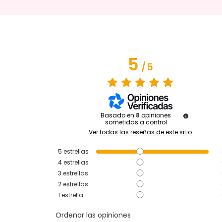
5
/
5
Basado en
8
opiniones
sometidas a control
Ver todas las reseñas de este sitio
5
estrellas
4
estrellas
3
estrellas
2
estrellas
1
estrella
Ordenar las opiniones