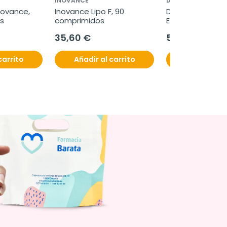
INOVANCE
DRASANVI
ovance, 
Inovance Lipo F, 90 
Drasanvi Hydrop 
s
comprimidos
Electrolitos Sabo
Melocotón,18 
35,60 €
5,63 €
comprimidos 
efervescentes
carrito
Añadir al carrito
Añadir al c