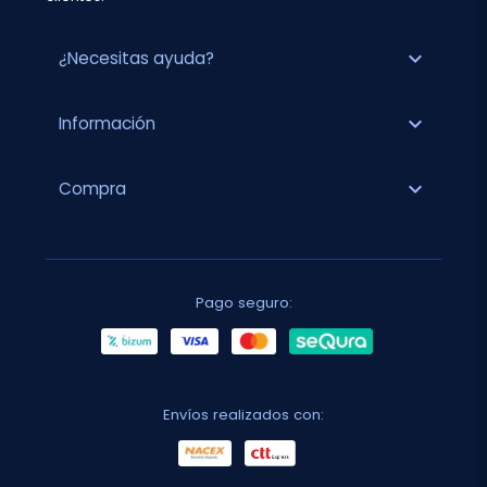
expand_more
¿Necesitas ayuda?
expand_more
Información
expand_more
Compra
Pago seguro:
Envíos realizados con: