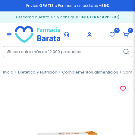
Envíos
GRATIS
a Península en pedidos
+65€
Descarga nuestra APP y consigue
-3€ EXTRA
:
APP-FB
;)
0
0
menu
Inicio
Dietética y Nutrición
Complementos alimenticios
Compl
favorite_border