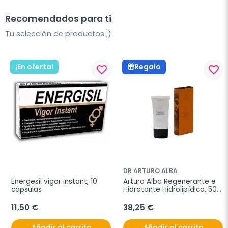
Recomendados para ti
Tu selección de productos ;)
¡En oferta!
Regalo
favorite_border
favorite_border
DR ARTURO ALBA
Energesil vigor instant, 10 
Arturo Alba Regenerante e 
cápsulas
Hidratante Hidrolipídica, 50 
ml
11,50 €
38,25 €
Añadir al carrito
Añadir al carrito