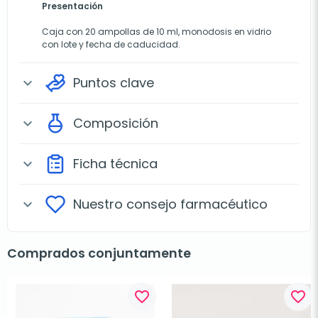
Presentación
Caja con 20 ampollas de 10 ml, monodosis en vidrio
con lote y fecha de caducidad.
Puntos clave
expand_more
Composición
expand_more
Ficha técnica
expand_more
Nuestro consejo farmacéutico
expand_more
Comprados conjuntamente
favorite_border
favorite_border