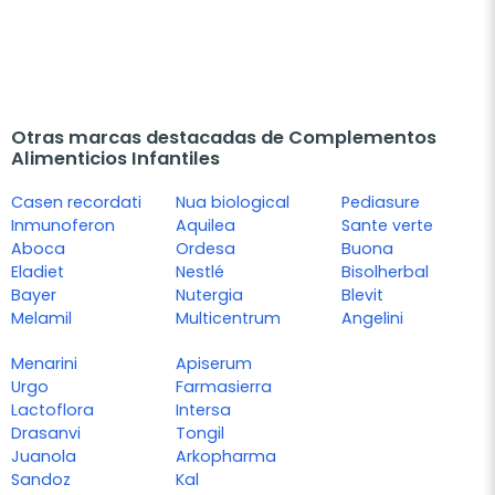
Otras marcas destacadas de Complementos
Alimenticios Infantiles
Casen recordati
Nua biological
Pediasure
Inmunoferon
Aquilea
Sante verte
Aboca
Ordesa
Buona
Eladiet
Nestlé
Bisolherbal
Bayer
Nutergia
Blevit
Melamil
Multicentrum
Angelini
Menarini
Apiserum
Urgo
Farmasierra
Lactoflora
Intersa
Drasanvi
Tongil
Juanola
Arkopharma
Sandoz
Kal