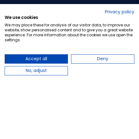
No lo decimos nosotros...
Privacy policy
We use cookies
¡Tu opinión es importante!
We may place these for analysis of our visitor data, to improve our
website, show personalised content and to give you a great website
experience. For more information about the cookies we use open the
settings.
Copyright © 2010-2026 Farmacia Barata S.L. Todos los
derechos reservados.
Accept all
Deny
No, adjust
Total:
15,95 €
−
+
Añadir al carrito