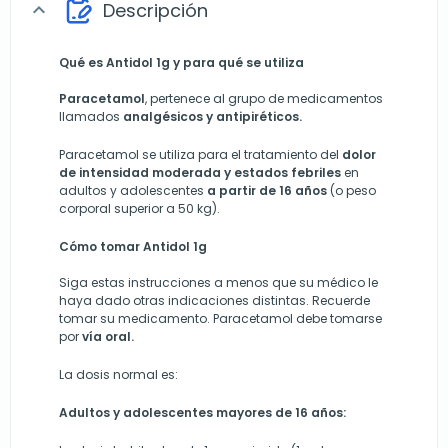
Descripción
expand_more
Qué es Antidol 1g y para qué se utiliza
Paracetamol
, pertenece al grupo de medicamentos
llamados
analgésicos y antipiréticos.
Paracetamol se utiliza para el tratamiento del
dolor
de intensidad moderada y estados febriles
en
adultos y adolescentes
a partir de 16 años
(o peso
corporal superior a 50 kg).
Cómo tomar Antidol 1g
Siga estas instrucciones a menos que su médico le
haya dado otras indicaciones distintas. Recuerde
tomar su medicamento. Paracetamol debe tomarse
por
vía oral.
La dosis normal es:
Adultos y adolescentes mayores de 16 años: