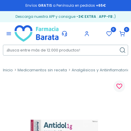
Envíos
GRATIS
a Península en pedidos
+65€
Descarga nuestra APP y consigue
-3€ EXTRA
:
APP-FB
;)
0
0
menu
Inicio
Medicamentos sin receta
Analgésicos y Antiinflamatorio
favorite_border