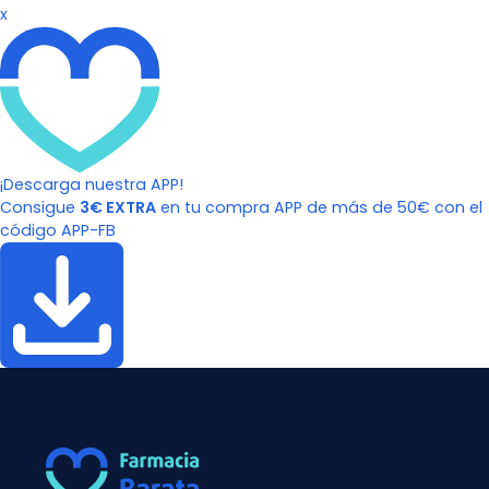
x
¡Descarga nuestra APP!
Consigue
3€ EXTRA
en tu compra APP de más de 50€ con el
código APP-FB