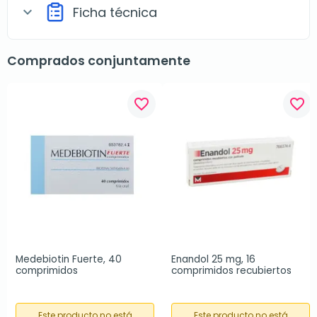
Ficha técnica
expand_more
Comprados conjuntamente
favorite_border
favorite_border
Medebiotin Fuerte, 40 
Enandol 25 mg, 16 
comprimidos
comprimidos recubiertos
Este producto no está
Este producto no está