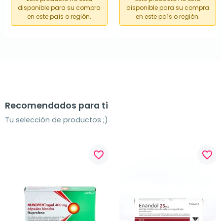
disponible para su compra
disponible para su compra
en este país o región.
en este país o región.
Recomendados para ti
Tu selección de productos ;)
favorite_border
favorite_border