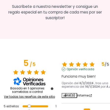
Suscríbete a nuestra newsletter y consigue un
regalo especial en tu compra de cada mes por ser
suscriptor!
5
5
/
5
/
5
Opinión verificada
Funciona muy bien!
Opinión del
6/2/2024
, tras una
experiencia del
16/1/2024
por
A.
Basado en
1
opiniones
sometidas a control
Útil
(0)
Informe
Ver todas las reseñas de este sitio
5
estrellas
1