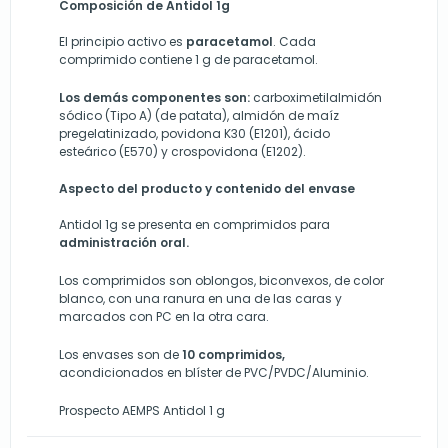
Composición de Antidol 1g
El principio activo es
paracetamol
. Cada
comprimido contiene 1 g de paracetamol.
Los demás componentes son:
carboximetilalmidón
sódico (Tipo A) (de patata), almidón de maíz
pregelatinizado, povidona K30 (E1201), ácido
esteárico (E570) y crospovidona (E1202).
Aspecto del producto y contenido del envase
Antidol 1g se presenta en comprimidos para
administración oral.
Los comprimidos son oblongos, biconvexos, de color
blanco, con una ranura en una de las caras y
marcados con PC en la otra cara.
Los envases son de
10 comprimidos,
acondicionados en blíster de PVC/PVDC/Aluminio.
Prospecto AEMPS Antidol 1 g