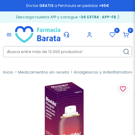
Envíos
GRATIS
a Península en pedidos
+65€
Descarga nuestra APP y consigue
-3€ EXTRA
:
APP-FB
;)
0
0
menu
Inicio
Medicamentos sin receta
Analgésicos y Antiinflamatorio
favorite_border