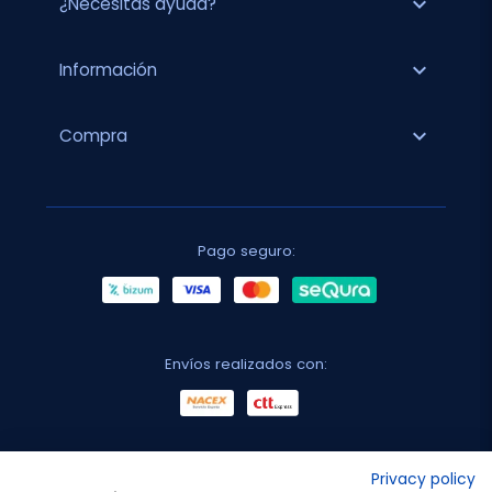
expand_more
¿Necesitas ayuda?
expand_more
Información
expand_more
Compra
Pago seguro:
Envíos realizados con:
No lo decimos nosotros...
Privacy policy