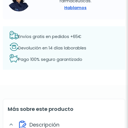
farmacéuticas.
Hablamos
Envíos gratis en pedidos +65€
Devolución en 14 días laborables
Pago 100% seguro garantizado
Más sobre este producto
Descripción
expand_more