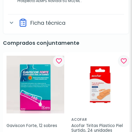
Prospecto
AEMPS Novidol 50 MG/ML
.
Ficha técnica
expand_more
Comprados conjuntamente
favorite_border
favorite_border
ACOFAR
Gaviscon Forte, 12 sobres
Acofar Tiritas Plastico Piel 
Surtido, 24 unidades