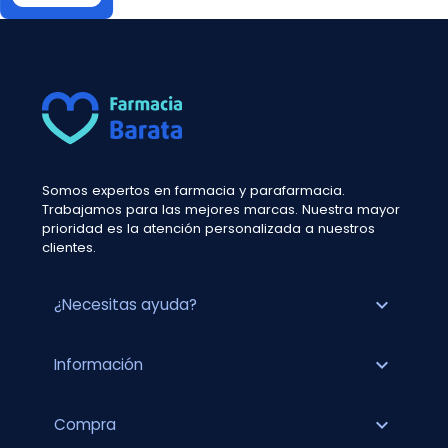
Somos expertos en farmacia y parafarmacia.
Trabajamos para las mejores marcas. Nuestra mayor
prioridad es la atención personalizada a nuestros
clientes.
expand_more
¿Necesitas ayuda?
expand_more
Información
expand_more
Compra