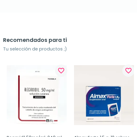
Recomendados para ti
Tu selección de productos ;)
favorite_border
favorite_border