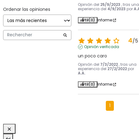
Opinión del
25/9/2023
, tras una
Ordenar las opiniones
experiencia del
4/9/2023
por
A.
Útil
(0)
Informe
4
/
5
Opinión verificada
un poco caro
Opinión del
7/3/2022
, tras una
experiencia del
27/2/2022
por
A.A.
Útil
(0)
Informe
1