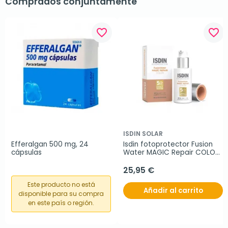
Comprados conjuntamente
favorite_border
favorite_border
ISDIN SOLAR
Efferalgan 500 mg, 24 
Isdin fotoprotector Fusion 
cápsulas
Water MAGIC Repair COLOR 
SPF50, 50 ml
25,95 €
Este producto no está
Añadir al carrito
disponible para su compra
en este país o región.