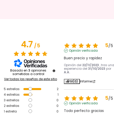
4.7
5
/
5
/
5
Opinión verificada
Buen precio y rapidez
Opinión del
22/11/2023
, tras un
experiencia del
31/10/2023
por
Basado en
3
opiniones
A.A.
sometidas a control
Ver todas las reseñas de este sitio
Útil
(0)
Informe
5
estrellas
2
4
estrellas
1
5
/
5
3
estrellas
0
Opinión verificada
2
estrellas
0
Todo perfecto gracias
1
estrella
0