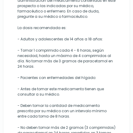
administración del medicamento contenidas en este
prospecto o las indicadas por su médico,
farmacéutico o enfermero. En caso de duda,
pregunte a su médico o farmacéutico.
La dosis recomendada es:
- Adultos y adolescentes de 14 años a 18 años:
- Tomar 1 comprimido cada 4 - 6 horas, según
necesidad, hasta un máximo de 4 comprimidos al
día. No tomar más de 3 gramos de paracetamol en
24 horas.
- Pacientes con enfermedades del hígado:
- Antes de tomar este medicamento tienen que
consultar a su médico.
- Deben tomar la cantidad de medicamento
prescrita por su médico con un intervalo mínimo
entre cada toma de 8 horas.
- No deben tomar más de 2 gramos (3 comprimidos)
de paracetamol en 24 horas, repartidos en 3 tomas.