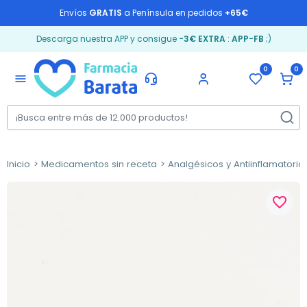
Envíos
GRATIS
a Península en pedidos
+65€
Descarga nuestra APP y consigue
-3€ EXTRA
:
APP-FB
;)
0
0
menu
Inicio
Medicamentos sin receta
Analgésicos y Antiinflamatorio
favorite_border