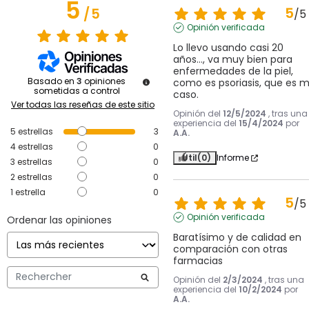
5
5
/
5
/
5
Opinión verificada
Lo llevo usando casi 20 
años…, va muy bien para 
enfermedades de la piel, 
Basado en
3
opiniones
como es psoriasis, que es mi
sometidas a control
caso.
Ver todas las reseñas de este sitio
Opinión del
12/5/2024
, tras una
experiencia del
15/4/2024
por
5
estrellas
3
A.A.
4
estrellas
0
Útil
(0)
Informe
3
estrellas
0
2
estrellas
0
1
estrella
0
5
/
5
Opinión verificada
Ordenar las opiniones
Baratísimo y de calidad en 
comparación con otras 
farmacias
Opinión del
2/3/2024
, tras una
experiencia del
10/2/2024
por
A.A.