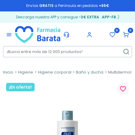
Envíos
GRATIS
a Península en pedidos
+65€
Descarga nuestra APP y consigue
-3€ EXTRA
:
APP-FB
;)
0
0
menu
Inicio
Higiene
Higiene corporal
Baño y ducha
Multidermol U
¡En oferta!
favorite_border