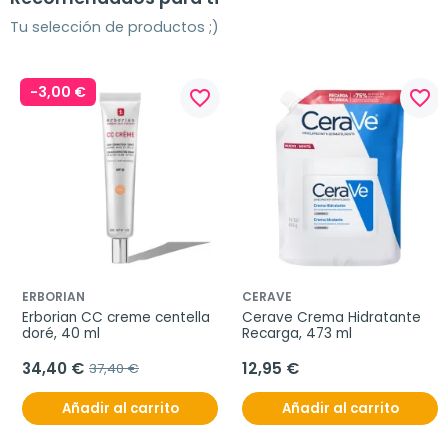
Tu selección de productos ;)
-3,00 €
favorite_border
favorite_border
ERBORIAN
CERAVE
Erborian CC creme centella 
Cerave Crema Hidratante 
doré, 40 ml
Recarga, 473 ml
34,40 €
12,95 €
37,40 €
Añadir al carrito
Añadir al carrito