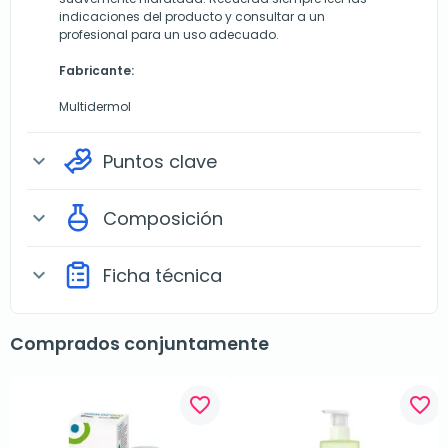
indicaciones del producto y consultar a un
profesional para un uso adecuado.
Fabricante:
Multidermol
Puntos clave
expand_more
Composición
expand_more
Ficha técnica
expand_more
Comprados conjuntamente
favorite_border
favorite_border