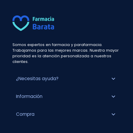
Somos expertos en farmacia y parafarmacia.
Trabajamos para las mejores marcas. Nuestra mayor
prioridad es la atención personalizada a nuestros
clientes.
expand_more
¿Necesitas ayuda?
expand_more
Información
expand_more
Compra