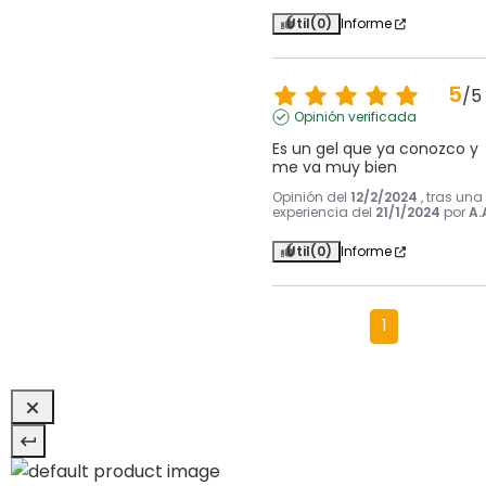
Útil
(0)
Informe
5
/
5
Opinión verificada
Es un gel que ya conozco y 
me va muy bien
Opinión del
12/2/2024
, tras una
experiencia del
21/1/2024
por
A.
Útil
(0)
Informe
1