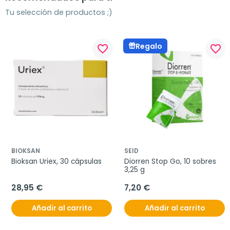
Tu selección de productos ;)
Regalo
favorite_border
favorite_border
BIOKSAN
SEID
Bioksan Uriex, 30 cápsulas
Diorren Stop Go, 10 sobres 
3,25 g
28,95 €
7,20 €
Añadir al carrito
Añadir al carrito