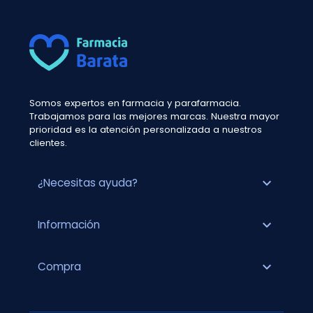
Somos expertos en farmacia y parafarmacia.
Trabajamos para las mejores marcas. Nuestra mayor
prioridad es la atención personalizada a nuestros
clientes.
expand_more
¿Necesitas ayuda?
expand_more
Información
expand_more
Compra