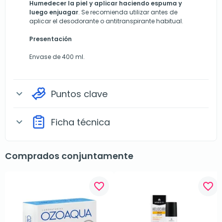
Humedecer la piel y aplicar haciendo espuma y
luego enjuagar
. Se recomienda utilizar antes de
aplicar el desodorante o antitranspirante habitual.
Presentación
Envase de 400 ml.
Puntos clave
expand_more
Ficha técnica
expand_more
Comprados conjuntamente
favorite_border
favorite_border