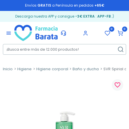
Envíos
GRATIS
a Península en pedidos
+65€
Descarga nuestra APP y consigue
-3€ EXTRA
:
APP-FB
;)
0
0
menu
Inicio
Higiene
Higiene corporal
Baño y ducha
SVR Spirial 
favorite_border