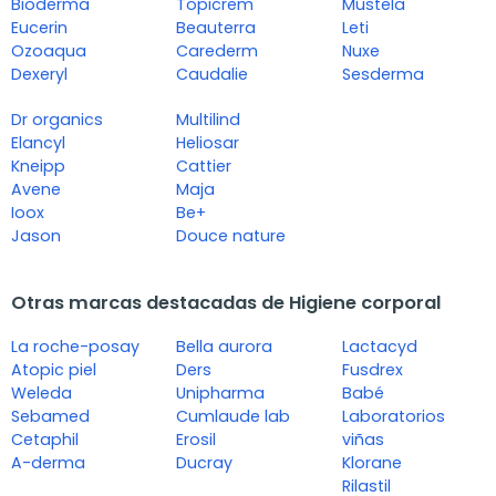
Bioderma
Topicrem
Mustela
Eucerin
Beauterra
Leti
Ozoaqua
Carederm
Nuxe
Dexeryl
Caudalie
Sesderma
Dr organics
Multilind
Elancyl
Heliosar
Kneipp
Cattier
Avene
Maja
Ioox
Be+
Jason
Douce nature
Otras marcas destacadas de Higiene corporal
La roche-posay
Bella aurora
Lactacyd
Atopic piel
Ders
Fusdrex
Weleda
Unipharma
Babé
Sebamed
Cumlaude lab
Laboratorios
Cetaphil
Erosil
viñas
A-derma
Ducray
Klorane
Rilastil