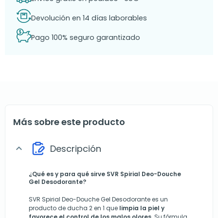
Devolución en 14 días laborables
Pago 100% seguro garantizado
Más sobre este producto
Descripción
expand_more
¿Qué es y para qué sirve SVR Spirial Deo-Douche
Gel Desodorante?
SVR Spirial Deo-Douche Gel Desodorante es un
producto de ducha 2 en 1 que
limpia la piel y
favorece el control de los malos olores
. Su fórmula