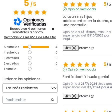
5
5
/
5
/
5
Opinión verificada
Lo usan mis hijos 
adolescentes en la ducha, e
una maravilla.
Basado en
4
opiniones
Opinión del
5/11/2025
, tras una
sometidas a control
experiencia del
13/10/2025
por
Ver todas las reseñas de este sitio
Pepi R.
5
estrellas
4
Útil
(0)
Informe
4
estrellas
0
3
estrellas
0
5
2
estrellas
0
/
5
1
estrella
0
Opinión verificada
Fantástico!! Y huele genial
Ordenar las opiniones
Opinión del
28/7/2024
, tras un
experiencia del
1/7/2024
por
A.A
Útil
(0)
Informe