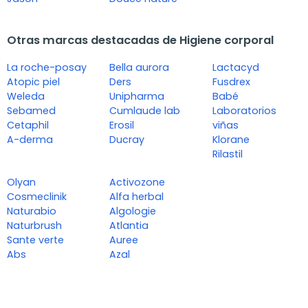
Otras marcas destacadas de Higiene corporal
La roche-posay
Bella aurora
Lactacyd
Atopic piel
Ders
Fusdrex
Weleda
Unipharma
Babé
Sebamed
Cumlaude lab
Laboratorios
Cetaphil
Erosil
viñas
A-derma
Ducray
Klorane
Rilastil
Olyan
Activozone
Cosmeclinik
Alfa herbal
Naturabio
Algologie
Naturbrush
Atlantia
Sante verte
Auree
Abs
Azal