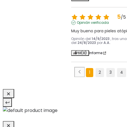
5
/
5
Opinión verificada
Muy bueno para pieles atóp
Opinión del
14/9/2023
, tras un
del
24/8/2023
por
A.A.
Útil
(0)
Informe
1
2
3
4