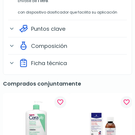
Envase de
1 litro
.
con dispositivo dosificador que facilita su aplicación
Puntos clave
expand_more
Composición
expand_more
Ficha técnica
expand_more
Comprados conjuntamente
favorite_border
favorite_border