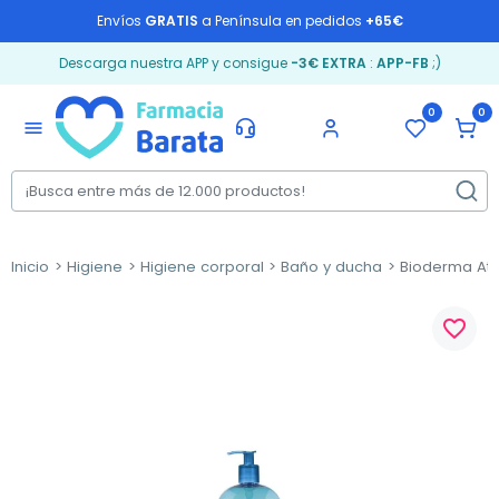
Envíos
GRATIS
a Península en pedidos
+65€
Descarga nuestra APP y consigue
-3€ EXTRA
:
APP-FB
;)
0
0
menu
Inicio
Higiene
Higiene corporal
Baño y ducha
Bioderma Atod
favorite_border