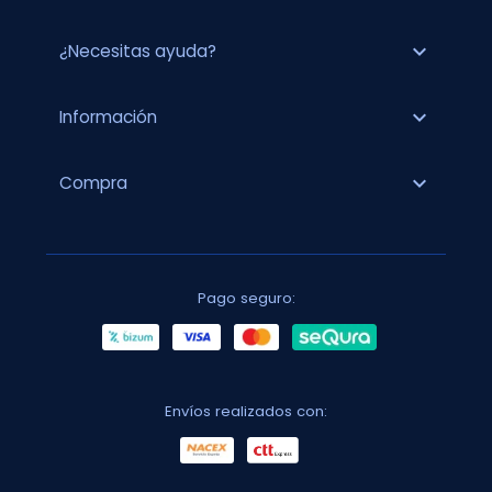
expand_more
¿Necesitas ayuda?
expand_more
Información
expand_more
Compra
Pago seguro:
Envíos realizados con: