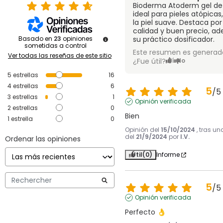
Bioderma Atoderm gel de
ideal para pieles atópicas
la piel suave. Destaca por
calidad y buen precio, a
Basado en
23
opiniones
su práctico dosificador.
sometidas a control
Este resumen es generado
Ver todas las reseñas de este sitio
¿Fue útil?
Sí
No
5
estrellas
16
4
estrellas
6
5
/
5
3
estrellas
1
Opinión verificada
2
estrellas
0
Bien
1
estrella
0
Opinión del
15/10/2024
, tras un
del
21/9/2024
por
I.V.
Ordenar las opiniones
Útil
(0)
Informe
5
/
5
Opinión verificada
Perfecto 👌