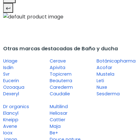
Otras marcas destacadas de Baño y ducha
Uriage
Cerave
Botánicapharma
Isdin
Apivita
Acofar
Svr
Topicrem
Mustela
Eucerin
Beauterra
Leti
Ozoaqua
Carederm
Nuxe
Dexeryl
Caudalie
Sesderma
Dr organics
Multilind
Elancyl
Heliosar
Kneipp
Cattier
Avene
Maja
Ioox
Be+
Jason
Douce nature