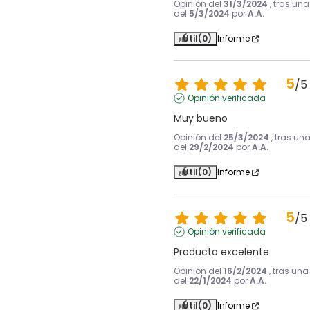
Opinión del
31/3/2024
, tras un
del
5/3/2024
por
A.A.
Útil
(0)
Informe
5
/
5
Opinión verificada
Muy bueno
Opinión del
25/3/2024
, tras un
del
29/2/2024
por
A.A.
Útil
(0)
Informe
5
/
5
Opinión verificada
Producto excelente
Opinión del
16/2/2024
, tras una
del
22/1/2024
por
A.A.
Útil
(0)
Informe