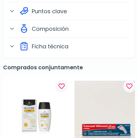
Puntos clave
expand_more
Composición
expand_more
Ficha técnica
expand_more
Comprados conjuntamente
favorite_border
favorite_border