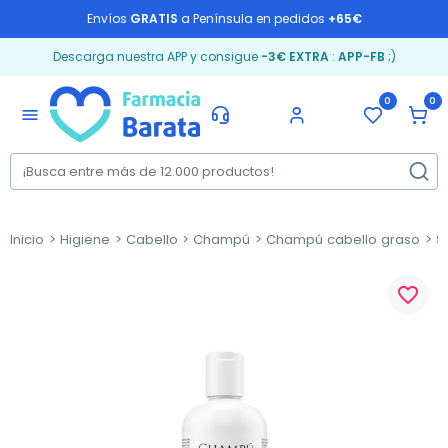
Envíos
GRATIS
a Península en pedidos
+65€
Descarga nuestra APP y consigue
-3€ EXTRA
:
APP-FB
;)
0
0
menu
Inicio
Higiene
Cabello
Champú
Champú cabello graso
Sk
favorite_border