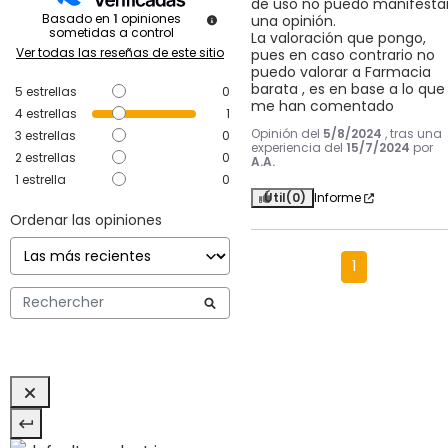
de uso no puedo manifestar
Basado en
1
opiniones
una opinión.

sometidas a control
La valoración que pongo, 
Ver todas las reseñas de este sitio
pues en caso contrario no 
puedo valorar a Farmacia 
barata , es en base a lo que 
5
estrellas
0
me han comentado
4
estrellas
1
Opinión del
5/8/2024
, tras una
3
estrellas
0
experiencia del
15/7/2024
por
2
estrellas
0
A.A.
1
estrella
0
Útil
(0)
Informe
Ordenar las opiniones
1