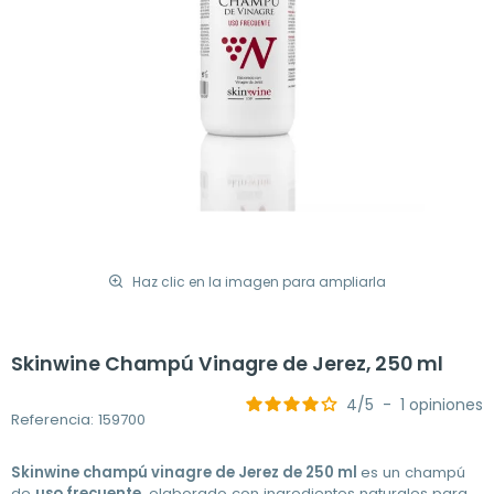
Haz clic en la imagen para ampliarla
Skinwine Champú Vinagre de Jerez, 250 ml
4
/
5
-
1
opiniones
Referencia: 159700
Skinwine champú vinagre de Jerez de 250 ml
es un champú
de
uso frecuente
, elaborado con ingredientes naturales para