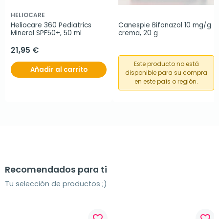
HELIOCARE
Heliocare 360 Pediatrics 
Canespie Bifonazol 10 mg/g 
Mineral SPF50+, 50 ml
crema, 20 g
21,95 €
Este producto no está
Añadir al carrito
disponible para su compra
en este país o región.
Recomendados para ti
Tu selección de productos ;)
favorite_border
favorite_border