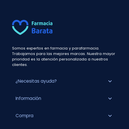
Somos expertos en farmacia y parafarmacia.
Trabajamos para las mejores marcas. Nuestra mayor
prioridad es la atención personalizada a nuestros
clientes.
expand_more
¿Necesitas ayuda?
expand_more
Información
expand_more
Compra