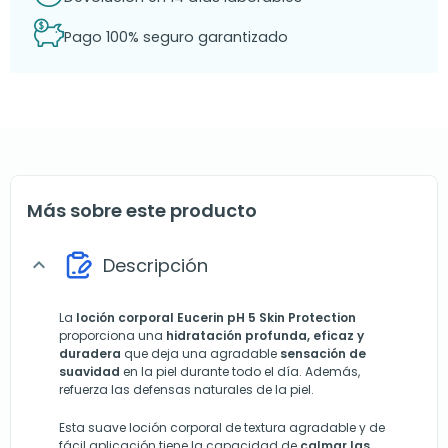
Pago 100% seguro garantizado
Más sobre este producto
Descripción
expand_more
La
loción corporal
Eucerin
pH 5 Skin Protection
proporciona una
hidratación profunda, eficaz y
duradera
que deja una agradable
sensación de
suavidad
en la piel durante todo el día. Además,
refuerza las defensas naturales de la piel.
Esta suave loción corporal de textura agradable y de
fácil aplicación tiene la capacidad de
calmar las