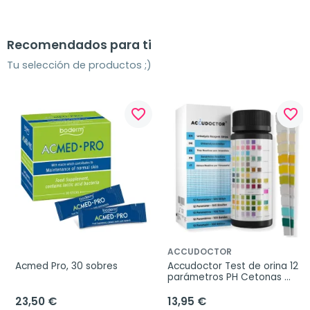
Recomendados para ti
Tu selección de productos ;)
favorite_border
favorite_border
ACCUDOCTOR
Acmed Pro, 30 sobres
Accudoctor Test de orina 12 
parámetros PH Cetonas 
Proteinas Glucosa, 100 Tiras
23,50 €
13,95 €