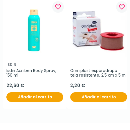
favorite_border
favorite_border
ISDIN
Isdin Acniben Body Spray, 
Omniplast esparadrapo 
150 ml
tela resistente, 2,5 cm x 5 m
22,60 €
2,20 €
Añadir al carrito
Añadir al carrito