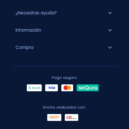
expand_more
¿Necesitas ayuda?
expand_more
Información
expand_more
Compra
Pago seguro:
Envíos realizados con: