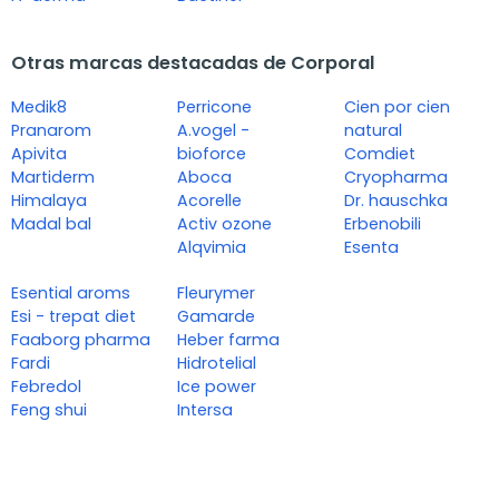
Otras marcas destacadas de Corporal
Medik8
Perricone
Cien por cien
Pranarom
A.vogel -
natural
Apivita
bioforce
Comdiet
Martiderm
Aboca
Cryopharma
Himalaya
Acorelle
Dr. hauschka
Madal bal
Activ ozone
Erbenobili
Alqvimia
Esenta
Esential aroms
Fleurymer
Esi - trepat diet
Gamarde
Faaborg pharma
Heber farma
Fardi
Hidrotelial
Febredol
Ice power
Feng shui
Intersa