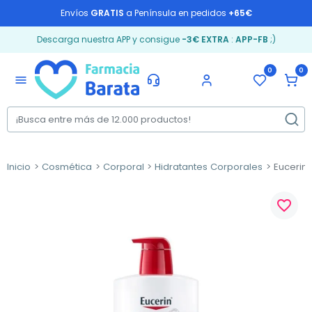
Envíos
GRATIS
a Península en pedidos
+65€
Descarga nuestra APP y consigue
-3€ EXTRA
:
APP-FB
;)
0
0
menu
Inicio
Cosmética
Corporal
Hidratantes Corporales
Eucerin L
favorite_border