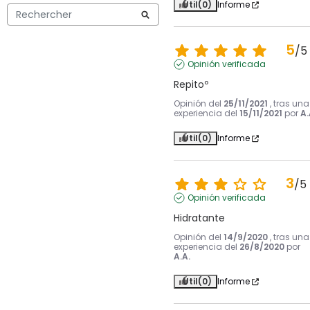
Útil
(0)
Informe
5
/
5
Opinión verificada
Repitoº
Opinión del
25/11/2021
, tras una
experiencia del
15/11/2021
por
A.
Útil
(0)
Informe
3
/
5
Opinión verificada
Hidratante
Opinión del
14/9/2020
, tras una
experiencia del
26/8/2020
por
A.A.
Útil
(0)
Informe