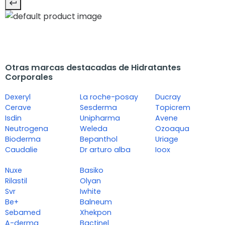
Otras marcas destacadas de Hidratantes
Corporales
Dexeryl
La roche-posay
Ducray
Cerave
Sesderma
Topicrem
Isdin
Unipharma
Avene
Neutrogena
Weleda
Ozoaqua
Bioderma
Bepanthol
Uriage
Caudalie
Dr arturo alba
Ioox
Nuxe
Basiko
Rilastil
Olyan
Svr
Iwhite
Be+
Balneum
Sebamed
Xhekpon
A-derma
Bactinel