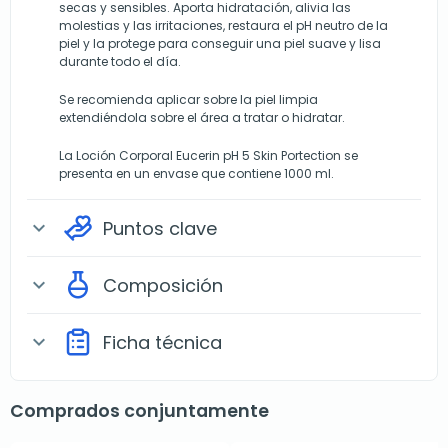
secas y sensibles. Aporta hidratación, alivia las
molestias y las irritaciones, restaura el pH neutro de la
piel y la protege para conseguir una piel suave y lisa
durante todo el día.
Se recomienda aplicar sobre la piel limpia
extendiéndola sobre el área a tratar o hidratar.
La Loción Corporal Eucerin pH 5 Skin Portection se
presenta en un envase que contiene 1000 ml.
Puntos clave
expand_more
Composición
expand_more
Ficha técnica
expand_more
Comprados conjuntamente