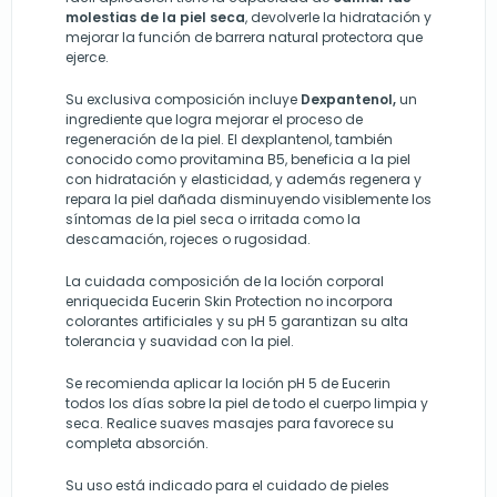
molestias de la piel seca
, devolverle la hidratación y
mejorar la función de barrera natural protectora que
ejerce.
Su exclusiva composición incluye
Dexpantenol,
un
ingrediente que logra mejorar el proceso de
regeneración de la piel. El dexplantenol, también
conocido como provitamina B5, beneficia a la piel
con hidratación y elasticidad, y además regenera y
repara la piel dañada disminuyendo visiblemente los
síntomas de la piel seca o irritada como la
descamación, rojeces o rugosidad.
La cuidada composición de la loción corporal
enriquecida Eucerin Skin Protection no incorpora
colorantes artificiales y su pH 5 garantizan su alta
tolerancia y suavidad con la piel.
Se recomienda aplicar la loción pH 5 de Eucerin
todos los días sobre la piel de todo el cuerpo limpia y
seca. Realice suaves masajes para favorece su
completa absorción.
Su uso está indicado para el cuidado de pieles