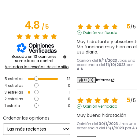
4.8
5
/
5
/
5
Opinión verificada
Muy hidratante y absorbente
Me funciona muy bien en el 
usu diario.
Basado en
13
opiniones
Opinión del
5/11/2023
, tras una
sometidas a control
experiencia del
11/10/2023
por
Ver todas las reseñas de este sitio
A.A.
5
estrellas
12
Útil
(0)
Informe
4
estrellas
0
3
estrellas
1
5
2
estrellas
0
/
5
1
estrella
0
Opinión verificada
Muy buena hidratación
Ordenar las opiniones
Opinión del
30/1/2023
, tras una
experiencia del
16/1/2023
por
A.