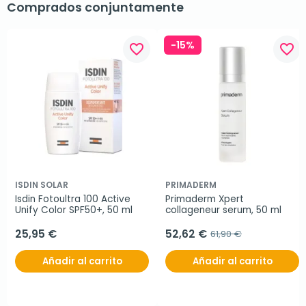
Comprados conjuntamente
-15%
favorite_border
favorite_border
ISDIN SOLAR
PRIMADERM
Isdin Fotoultra 100 Active 
Primaderm Xpert 
Unify Color SPF50+, 50 ml
collageneur serum, 50 ml
25,95 €
52,62 €
61,90 €
Añadir al carrito
Añadir al carrito