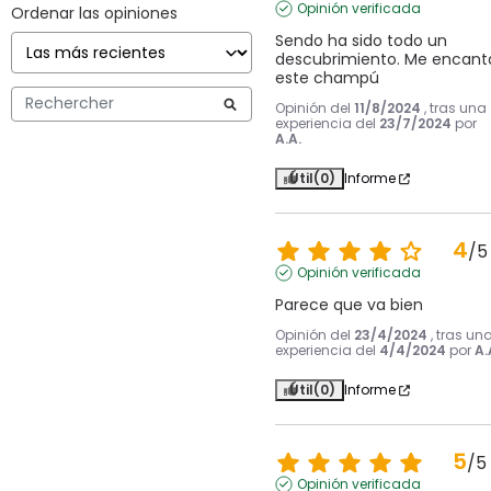
Opinión verificada
Ordenar las opiniones
Sendo ha sido todo un 
descubrimiento. Me encanta
este champú
Opinión del
11/8/2024
, tras una
experiencia del
23/7/2024
por
A.A.
Útil
(0)
Informe
4
/
5
Opinión verificada
Parece que va bien
Opinión del
23/4/2024
, tras un
experiencia del
4/4/2024
por
A.
Útil
(0)
Informe
5
/
5
Opinión verificada