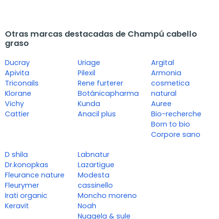
Otras marcas destacadas de Champú cabello
graso
Ducray
Uriage
Argital
Apivita
Pilexil
Armonia
Triconails
Rene furterer
cosmetica
Klorane
Botánicapharma
natural
Vichy
Kunda
Auree
Cattier
Anacil plus
Bio-recherche
Born to bio
Corpore sano
D shila
Labnatur
Dr.konopkas
Lazartigue
Fleurance nature
Modesta
Fleurymer
cassinello
Irati organic
Moncho moreno
Keravit
Noah
Nuggela & sule