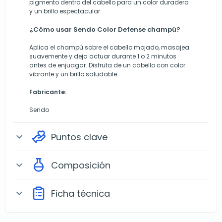
pigmento dentro del cabello para un color duradero
y un brillo espectacular.
¿Cómo usar Sendo Color Defense champú?
Aplica el champú sobre el cabello mojado, masajea
suavemente y deja actuar durante 1 o 2 minutos
antes de enjuagar. Disfruta de un cabello con color
vibrante y un brillo saludable.
Fabricante:
Sendo
Puntos clave
expand_more
Composición
expand_more
Ficha técnica
expand_more