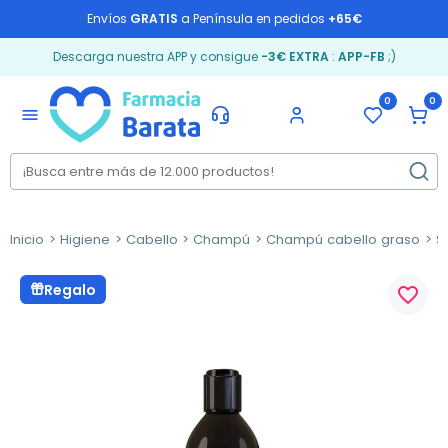
Envíos
GRATIS
a Península en pedidos
+65€
Descarga nuestra APP y consigue
-3€ EXTRA
:
APP-FB
;)
0
0
menu
Inicio
Higiene
Cabello
Champú
Champú cabello graso
Se
Regalo
favorite_border