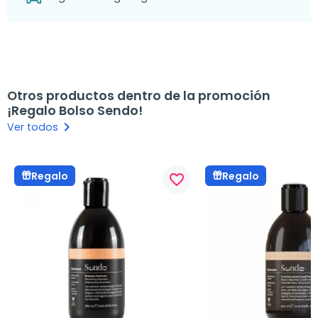
Otros productos dentro de la promoción
¡Regalo Bolso Sendo!
keyboard_arrow_right
Ver todos
Regalo
Regalo
favorite_border