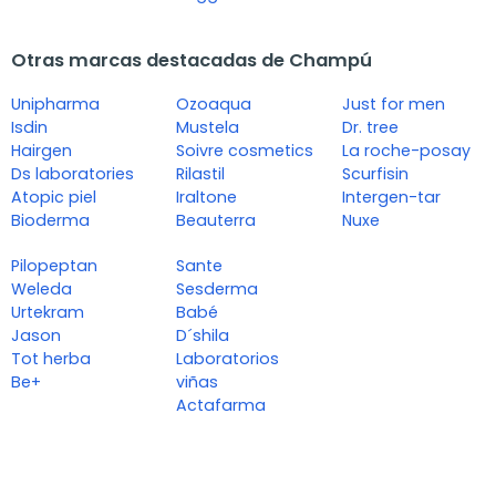
Otras marcas destacadas de Champú
Unipharma
Ozoaqua
Just for men
Isdin
Mustela
Dr. tree
Hairgen
Soivre cosmetics
La roche-posay
Ds laboratories
Rilastil
Scurfisin
Atopic piel
Iraltone
Intergen-tar
Bioderma
Beauterra
Nuxe
Pilopeptan
Sante
Weleda
Sesderma
Urtekram
Babé
Jason
D´shila
Tot herba
Laboratorios
Be+
viñas
Actafarma