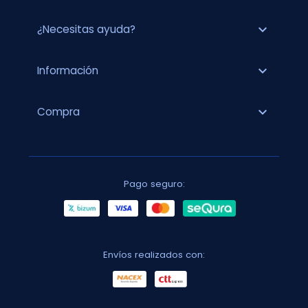
expand_more
¿Necesitas ayuda?
expand_more
Información
expand_more
Compra
Pago seguro:
Envíos realizados con: