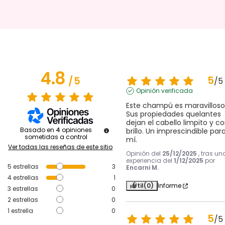
4.8
5
/
5
/
5
Opinión verificada
Este champú es maravilloso.
Sus propiedades quelantes 
dejan el cabello limpito y co
Basado en
4
opiniones
brillo. Un imprescindible para
sometidas a control
mí.
Ver todas las reseñas de este sitio
Opinión del
25/12/2025
, tras un
experiencia del
1/12/2025
por
5
estrellas
3
Encarni M.
4
estrellas
1
Útil
(0)
Informe
3
estrellas
0
2
estrellas
0
1
estrella
0
5
/
5