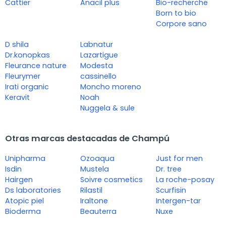
Cattier
Anacil plus
Bio-recherche
Born to bio
Corpore sano
D shila
Labnatur
Dr.konopkas
Lazartigue
Fleurance nature
Modesta
Fleurymer
cassinello
Irati organic
Moncho moreno
Keravit
Noah
Nuggela & sule
Otras marcas destacadas de Champú
Unipharma
Ozoaqua
Just for men
Isdin
Mustela
Dr. tree
Hairgen
Soivre cosmetics
La roche-posay
Ds laboratories
Rilastil
Scurfisin
Atopic piel
Iraltone
Intergen-tar
Bioderma
Beauterra
Nuxe