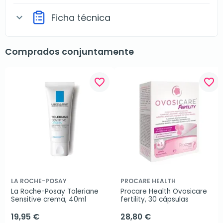
Ficha técnica
expand_more
Comprados conjuntamente
favorite_border
favorite_border
LA ROCHE-POSAY
PROCARE HEALTH
La Roche-Posay Toleriane 
Procare Health Ovosicare 
Sensitive crema, 40ml
fertility, 30 cápsulas
19,95 €
28,80 €