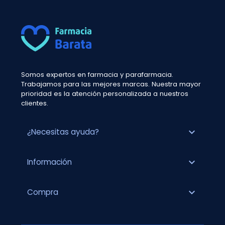
Somos expertos en farmacia y parafarmacia.
Trabajamos para las mejores marcas. Nuestra mayor
prioridad es la atención personalizada a nuestros
clientes.
expand_more
¿Necesitas ayuda?
expand_more
Información
expand_more
Compra