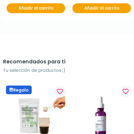
Añadir al carrito
Añadir al carrito
Recomendados para ti
Tu selección de productos ;)
Regalo
favorite_border
favorite_border