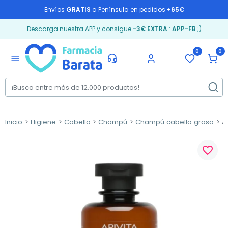
Envíos
GRATIS
a Península en pedidos
+65€
Descarga nuestra APP y consigue
-3€ EXTRA
:
APP-FB
;)
0
0
menu
Inicio
Higiene
Cabello
Champú
Champú cabello graso
Ap
favorite_border