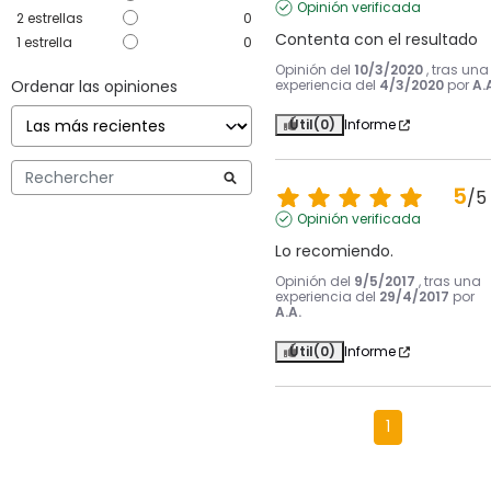
Opinión verificada
2
estrellas
0
Contenta con el resultado
1
estrella
0
Opinión del
10/3/2020
, tras una
Ordenar las opiniones
experiencia del
4/3/2020
por
A.
Útil
(0)
Informe
5
/
5
Opinión verificada
Lo recomiendo.
Opinión del
9/5/2017
, tras una
experiencia del
29/4/2017
por
A.A.
Útil
(0)
Informe
1