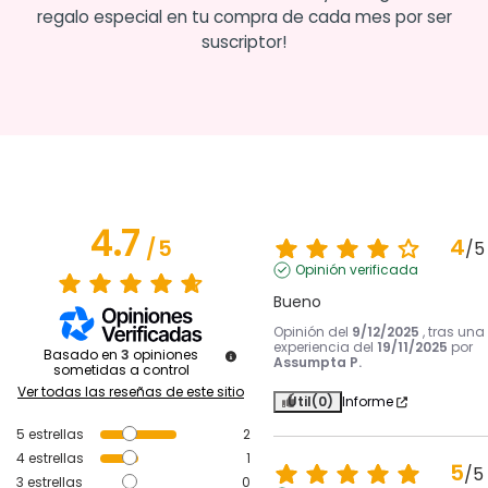
regalo especial en tu compra de cada mes por ser
suscriptor!
4.7
4
/
5
/
5
Opinión verificada
Bueno
Opinión del
9/12/2025
, tras una
experiencia del
19/11/2025
por
Basado en
3
opiniones
Assumpta P.
sometidas a control
Ver todas las reseñas de este sitio
Útil
(0)
Informe
5
estrellas
2
4
estrellas
1
5
/
5
3
estrellas
0