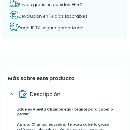
Envíos gratis en pedidos +65€
Devolución en 14 días laborables
Pago 100% seguro garantizado
Más sobre este producto
Descripción
expand_more
¿Qué es Apivita Champú equilibrante para cabello
graso?
Apivita Champú equilibrante para cabello graso
está especialmente diseñado para personas con