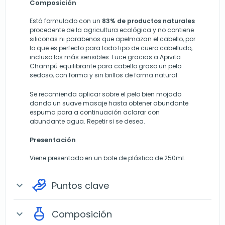
Composición
Está formulado con un
83% de productos naturales
procedente de la agricultura ecológica y no contiene
siliconas ni parabenos que apelmazan el cabello, por
lo que es perfecto para todo tipo de cuero cabelludo,
incluso los más sensibles. Luce gracias a Apivita
Champú equilibrante para cabello graso un pelo
sedoso, con forma y sin brillos de forma natural.
Se recomienda aplicar sobre el pelo bien mojado
dando un suave masaje hasta obtener abundante
espuma para a continuación aclarar con
abundante agua. Repetir si se desea.
Presentación
Viene presentado en un bote de plástico de 250ml.
Puntos clave
expand_more
Composición
expand_more