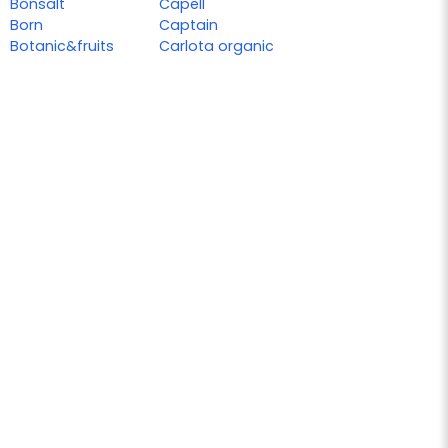
Bonsalt
Capell
Born
Captain
Botanic&fruits
Carlota organic