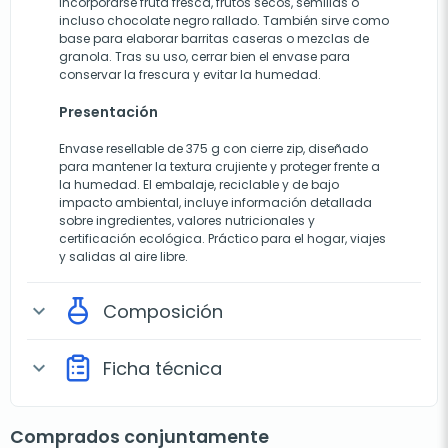
incorporarse fruta fresca, frutos secos, semillas o
incluso chocolate negro rallado. También sirve como
base para elaborar barritas caseras o mezclas de
granola. Tras su uso, cerrar bien el envase para
conservar la frescura y evitar la humedad.
Presentación
Envase resellable de 375 g con cierre zip, diseñado
para mantener la textura crujiente y proteger frente a
la humedad. El embalaje, reciclable y de bajo
impacto ambiental, incluye información detallada
sobre ingredientes, valores nutricionales y
certificación ecológica. Práctico para el hogar, viajes
y salidas al aire libre.
Composición
expand_more
Ficha técnica
expand_more
Comprados conjuntamente