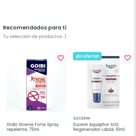
Recomendados para ti
Tu selección de productos ;)
¡En oferta!
favorite_border
favorite_border
EUCERIN
Goibi Xtreme Forte Spray 
Eucerin Aquaphor SOS 
repelente, 75ml.
Regenerador Labial, 10ml.