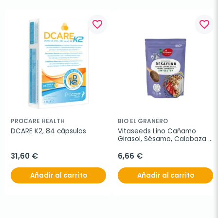
favorite_border
favorite_border
PROCARE HEALTH
BIO EL GRANERO
DCARE K2, 84 cápsulas
Vitaseeds Lino Cañamo 
Girasol, Sésamo, Calabaza 
y Arándano
31,60 €
6,66 €
Añadir al carrito
Añadir al carrito