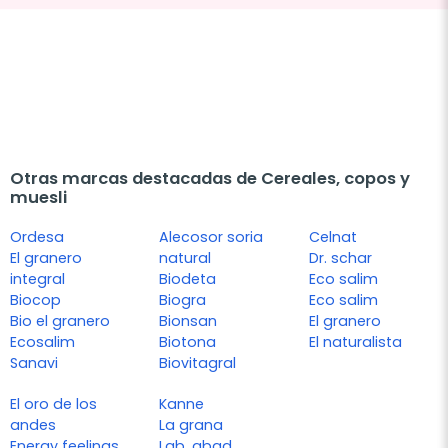
Otras marcas destacadas de Cereales, copos y
muesli
Ordesa
Alecosor soria
Celnat
El granero
natural
Dr. schar
integral
Biodeta
Eco salim
Biocop
Biogra
Eco salim
Bio el granero
Bionsan
El granero
Ecosalim
Biotona
El naturalista
Sanavi
Biovitagral
El oro de los
Kanne
andes
La grana
Energy feelings
Lab. abad