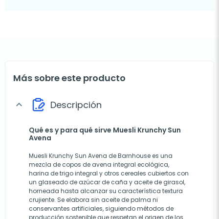
Más sobre este producto
Descripción
expand_more
Qué es y para qué sirve Muesli Krunchy Sun
Avena
Muesli Krunchy Sun Avena de Barnhouse es una
mezcla de copos de avena integral ecológica,
harina de trigo integral y otros cereales cubiertos con
un glaseado de azúcar de caña y aceite de girasol,
horneada hasta alcanzar su característica textura
crujiente. Se elabora sin aceite de palma ni
conservantes artificiales, siguiendo métodos de
producción sostenible que respetan el origen de los