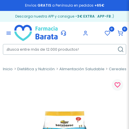
Envíos
GRATIS
a Península en pedidos
+65€
Descarga nuestra APP y consigue
-3€ EXTRA
:
APP-FB
;)
0
0
menu
Inicio
Dietética y Nutrición
Alimentación Saludable
Cereales,
favorite_border