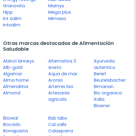
Granovita
Marnys
Hipp
Mega plus
Int salim
Mimasa
Intsalim
Otras marcas destacadas de Alimentación
Saludable
Abbot kinneys
Alternativa 3
Ayurveda
Alb-gold
Aneto
autentico
Algamar
Aqua de mar
Berief
Alma home
Aronia
Beutelsbacher
Almendrina
Artemis bio
Bimanan
Almond
Artesania
Bio organica
agricola
italia
Bioener
Bioreal
Bsb labs
Bocado
Cal valls
Bonapasta
Calasparra