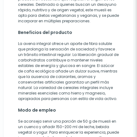
cereales. Destinado a quienes buscan un desayuno
rápido, nutritivo y de origen vegetal, este muesli es
apto para dietas vegetarianas y veganas, y se puede
incorporar en múltiples preparaciones.
Beneficios del producto
La avena integral ofrece un aporte de fibra soluble
que prolonga la sensación de saciedad y favorece
un tránsito intestinal regular. La liberación gradual de
carbohidratos contribuye a mantener niveles
estables de energía y glucosa en sangre. El azúcar
de caña ecológica añade un dulzor suave, mientras
que la ausencia de colorantes, aromas y
conservantes artificiales garantiza un perfil más
natural. La variedad de cereales integrales incluye
minerales esenciales como hierro y magnesio,
apropiados para personas con estilo de vida activo.
Modo de empleo
Se aconseja servir una porción de 50 g de muesli en
un cuenco y añadir 150–200 ml de leche, bebida
vegetal o yogur. Para enriquecer la experiencia, puede