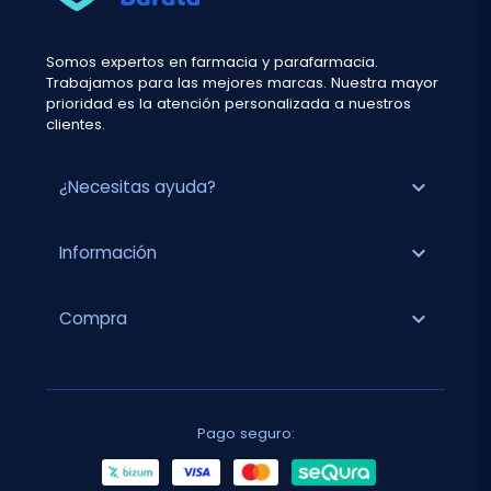
Somos expertos en farmacia y parafarmacia.
Trabajamos para las mejores marcas. Nuestra mayor
prioridad es la atención personalizada a nuestros
clientes.
expand_more
¿Necesitas ayuda?
expand_more
Información
expand_more
Compra
Pago seguro: