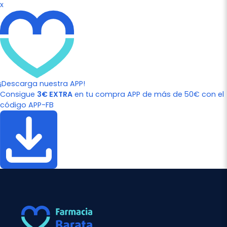
x
¡Descarga nuestra APP!
Consigue
3€ EXTRA
en tu compra APP de más de 50€ con el
código APP-FB