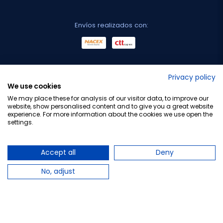
Envíos realizados con:
No lo decimos nosotros...
Privacy policy
We use cookies
¡Tu opinión es importante!
We may place these for analysis of our visitor data, to improve our
website, show personalised content and to give you a great website
experience. For more information about the cookies we use open the
settings.
Copyright © 2010-2026 Farmacia Barata S.L. Todos los
derechos reservados.
Accept all
Deny
No, adjust
Total:
4,84 €