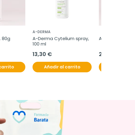
A-DERMA
. 80g
A-Derma Cytelium spray, 
ALAsod, 20comp
100 ml
13,30 €
27,70 €
carrito
Añadir al carrito
Añadir al c