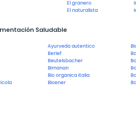
El granero
I
El naturalista
I
imentación Saludable
Ayurveda autentico
Bi
Berief
B
Beutelsbacher
B
Bimanan
Bo
Bio organica italia
B
icola
Bioener
Bo