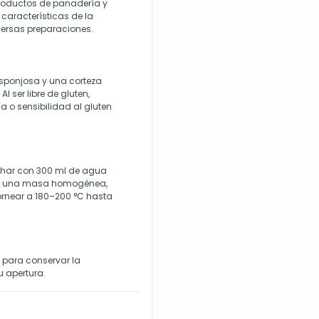
productos de panadería y
 características de la
versas preparaciones.
sponjosa y una corteza
Al ser libre de gluten,
 o sensibilidad al gluten
Schar con 300 ml de agua
ner una masa homogénea,
ornear a 180–200 °C hasta
 para conservar la
u apertura.