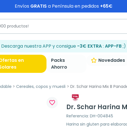
Envíos
GRATIS
a Península en pedidos
+65€
Descarga nuestra APP y consigue
-3€ EXTRA
:
APP-FB
;)
Ofertas en
Packs
Novedades
Solares
Ahorro
udable
Cereales, copos y muesli
Dr. Schar Harina Mix B Panad
favorite_border
Dr. Schar Harina 
Referencia: DH-004845
Harina sin gluten para elabora