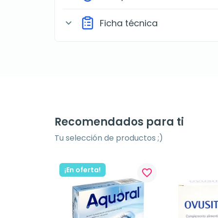
Ficha técnica
expand_more
Recomendados para ti
Tu selección de productos ;)
¡En oferta!
favorite_border