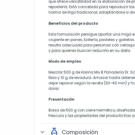
que ofrece versatilidad en la elaboración de 
repostería. Está concebida para reproducir las
harina de trigo tradicional, adaptándose a di
Beneficios del producto
Esta formulación persigue aportar una miga e
crujiente en panes, bollería, pasteles y galletas. 
resulta adecuada para personas con celiaquía
y para quienes buscan reducirlo en su dieta.
Modo de empleo
Mezclar 500 g de Harina Mix B Panadería Dr. 
tibia y 10 g de levadura. Amasar hasta obte
dejar reposar según la receta (30–60 min) y h
dorar.
Presentación
Bolsa de 500 g con cierre hermético, diseñada
frescura y las propiedades del producto tras s
Composición
expand_more