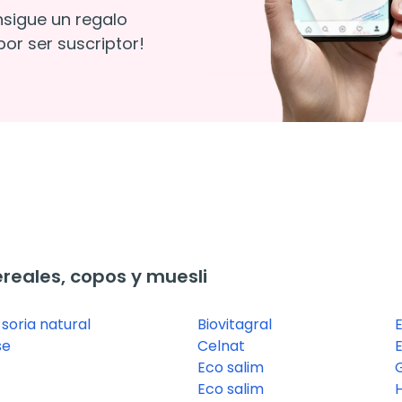
nsigue un regalo
or ser suscriptor!
eales, copos y muesli
soria natural
Biovitagral
E
se
Celnat
E
Eco salim
Eco salim