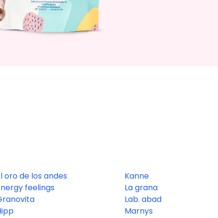
l oro de los andes
Kanne
nergy feelings
La grana
Granovita
Lab. abad
Hipp
Marnys