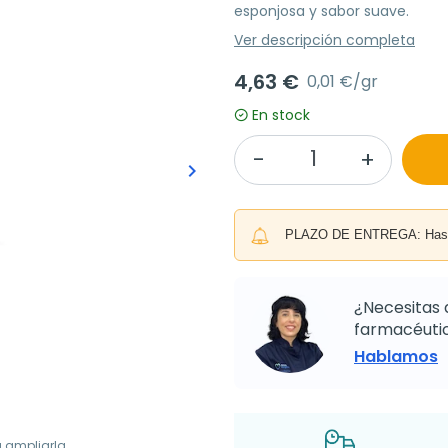
esponjosa y sabor suave.
Ver descripción completa
4,63 €
0,01 €/gr
En stock
keyboard_arrow_right
Siguiente
PLAZO DE ENTREGA: Hasta 
¿Necesitas 
farmacéutic
Hablamos
a ampliarla