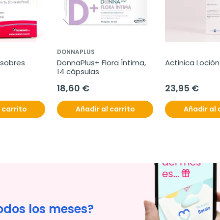
DONNAPLUS
 sobres
DonnaPlus+ Flora Íntima, 
Actinica Loción
14 cápsulas
18,60 €
23,95 €
 carrito
Añadir al carrito
Añadir al 
odos los meses?