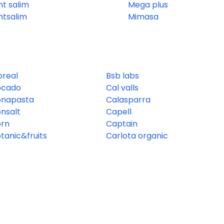
nt salim
Mega plus
ntsalim
Mimasa
oreal
Bsb labs
ocado
Cal valls
onapasta
Calasparra
nsalt
Capell
orn
Captain
tanic&fruits
Carlota organic