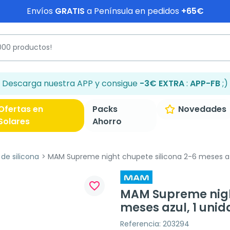
Envíos
GRATIS
a Península en pedidos
+65€
Descarga nuestra APP y consigue
-3€ EXTRA
:
APP-FB
;)
Ofertas en
Packs
Novedades
Solares
Ahorro
de silicona
MAM Supreme night chupete silicona 2-6 meses azu
favorite_border
MAM Supreme night
meses azul, 1 uni
Referencia: 203294