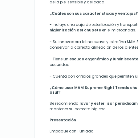
de la piel sensible y delicada.
¿Cuáles son sus características y ventajas?
-
Incluye una caja de esterilización y transpor
higienización
del chupete
en el microondas.
-
Su innovadora tetina suave y extrafina MAM 
conservar la correcta alineación de los dientes
- Tiene un
e
scudo ergonómico y luminiscent
oscuridad.
-
Cuenta con orificios grandes que permiten un 
¿Cómo usar MAM Supreme Night Trends chup
azul?
Se recomienda
lavar y esterilizar periódica
mantener su correcta higiene.
Presentación
Empaque con 1 unidad.