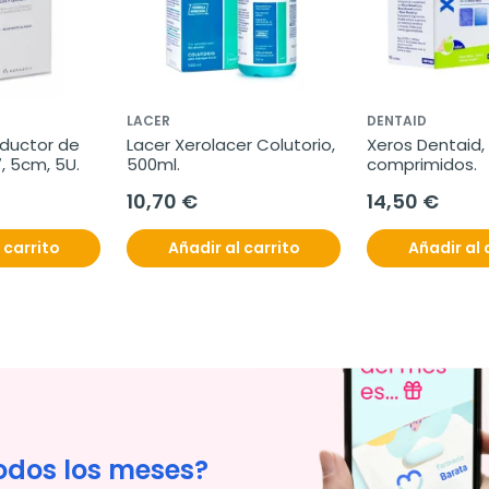
LACER
DENTAID
ductor de 
Lacer Xerolacer Colutorio, 
Xeros Dentaid, 
, 5cm, 5U.
500ml.
comprimidos.
10,70 €
14,50 €
 carrito
Añadir al carrito
Añadir al 
odos los meses?