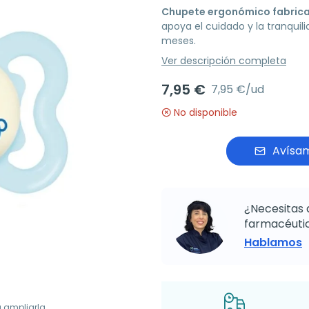
Chupete ergonómico fabricado
apoya el cuidado y la tranquil
meses.
Ver descripción completa
7,95 €
7,95 €/ud
No disponible
Avísam
¿Necesitas 
farmacéutic
Hablamos
a ampliarla