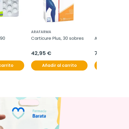
ARAFARMA
90 
Carticure Plus, 30 sobres
Audispray Adult
42,95 €
7,95 €
carrito
Añadir al carrito
Añadir al c