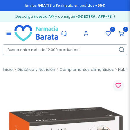
Envíos
GRATIS
a Península en pedidos
+65€
Descarga nuestra APP y consigue
-3€ EXTRA
:
APP-FB
;)
0
0
menu
Inicio
Dietética y Nutrición
Complementos alimenticios
Nubit,
favorite_border