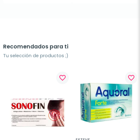
Recomendados para ti
Tu selección de productos ;)
favorite_border
favorite_border
ESTEVE