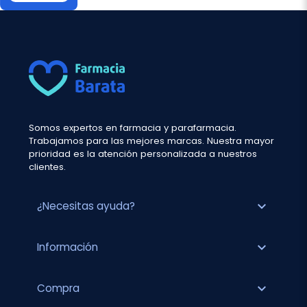
Somos expertos en farmacia y parafarmacia.
Trabajamos para las mejores marcas. Nuestra mayor
prioridad es la atención personalizada a nuestros
clientes.
expand_more
¿Necesitas ayuda?
expand_more
Información
expand_more
Compra