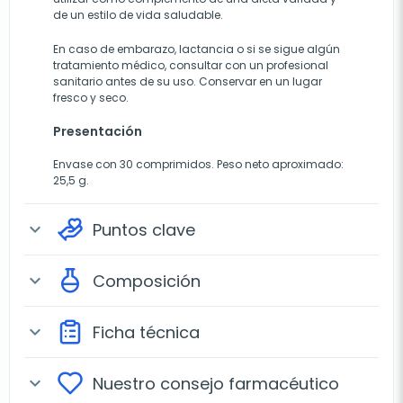
de un estilo de vida saludable.
En caso de embarazo, lactancia o si se sigue algún
tratamiento médico, consultar con un profesional
sanitario antes de su uso. Conservar en un lugar
fresco y seco.
Presentación
Envase con 30 comprimidos. Peso neto aproximado:
25,5 g.
Puntos clave
expand_more
Composición
expand_more
Ficha técnica
expand_more
Nuestro consejo farmacéutico
expand_more