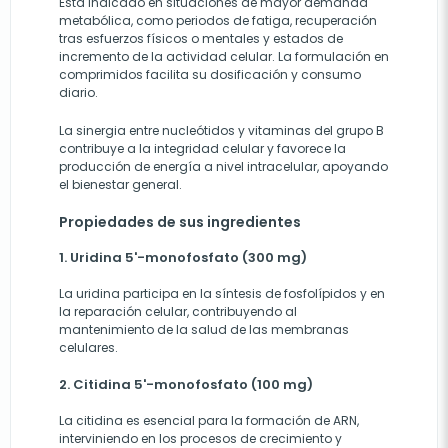
Está indicado en situaciones de mayor demanda
metabólica, como periodos de fatiga, recuperación
tras esfuerzos físicos o mentales y estados de
incremento de la actividad celular. La formulación en
comprimidos facilita su dosificación y consumo
diario.
La sinergia entre nucleótidos y vitaminas del grupo B
contribuye a la integridad celular y favorece la
producción de energía a nivel intracelular, apoyando
el bienestar general.
Propiedades de sus ingredientes
1. Uridina 5'-monofosfato (300 mg)
La uridina participa en la síntesis de fosfolípidos y en
la reparación celular, contribuyendo al
mantenimiento de la salud de las membranas
celulares.
2. Citidina 5'-monofosfato (100 mg)
La citidina es esencial para la formación de ARN,
interviniendo en los procesos de crecimiento y