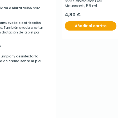
SVR Sebiaclear Gel 
Moussant, 55 ml
cidad e hidratación
para
4,80 €
omueve la cicatrización
Añadir al carrito
o
s. También ayuda a evitar
hidratación de la piel por
?
Limpiar y desinfectar la
a de crema sobre la piel