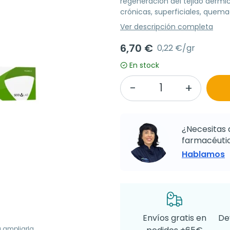
regeneración del tejido dérmic
crónicas, superficiales, quema
Ver descripción completa
6,70 €
0,22 €/gr
En stock
¿Necesitas 
farmacéutic
Hablamos
Envíos gratis en
De
a ampliarla