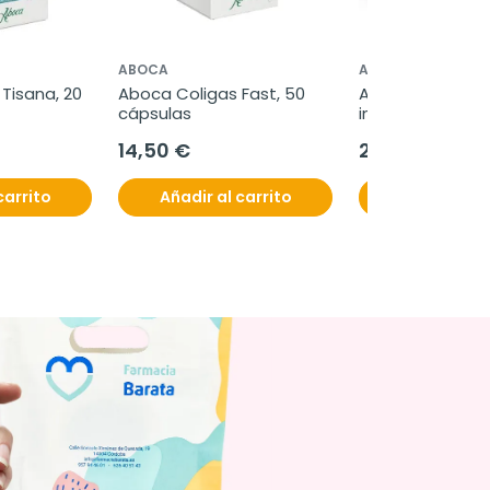
ABOCA
ABOCA
Tisana, 20 
Aboca Coligas Fast, 50 
Aboca Colilen IB
cápsulas
intestino irritable
cápsulas
14,50 €
28,70 €
carrito
Añadir al carrito
Añadir al c