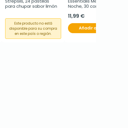
Strepsils, 24 pastillas 
Essentialis Menopausia 
para chupar sabor limón
Noche, 30 comprimidos
11,99 €
Este producto no está
Añadir al carrito
disponible para su compra
en este país o región.