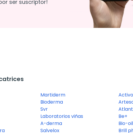
or ser suscriptor!
catrices
Martiderm
Activ
Bioderma
Artesa
Svr
Atlant
Laboratorios viñas
Be+
A-derma
Bio-oi
rra
Salvelox
Brill 