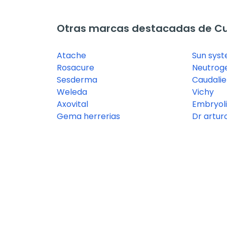
Otras marcas destacadas de Cu
Atache
Sun sys
Rosacure
Neutrog
Sesderma
Caudalie
Weleda
Vichy
Axovital
Embryoli
Gema herrerias
Dr artur