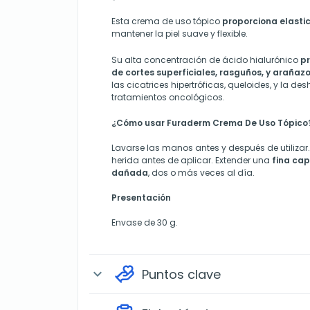
Esta crema de uso tópico
proporciona elasti
mantener la piel suave y flexible.
Su alta concentración de ácido hialurónico
pr
de cortes superficiales, rasguños, y arañaz
las cicatrices hipertróficas, queloides, y la des
tratamientos oncológicos.
¿Cómo usar Furaderm Crema De Uso Tópico
Lavarse las manos antes y después de utilizar. 
herida antes de aplicar. Extender una
fina cap
dañada
, dos o más veces al día.
Presentación
Envase de 30 g.
Puntos clave
expand_more