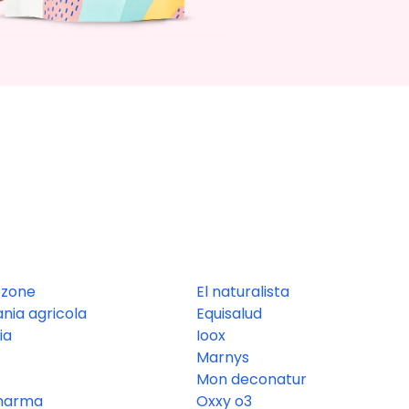
ozone
El naturalista
nia agricola
Equisalud
ia
Ioox
Marnys
l
Mon deconatur
pharma
Oxxy o3