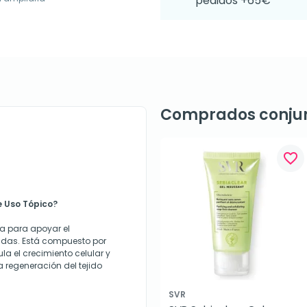
pedidos +65€
Comprados conju
favorite_border
 Uso Tópico?
a para apoyar el
ridas. Está compuesto por
la el crecimiento celular y
 regeneración del tejido
SVR