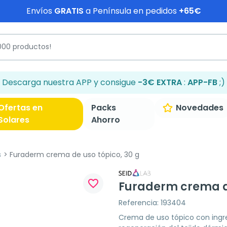
Envíos
GRATIS
a Península en pedidos
+65€
Descarga nuestra APP y consigue
-3€ EXTRA
:
APP-FB
;)
Ofertas en
Packs
Novedades
Solares
Ahorro
s
Furaderm crema de uso tópico, 30 g
favorite_border
Furaderm crema de
Referencia: 193404
Crema de uso tópico con ingr