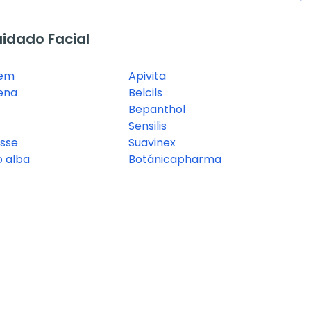
idado Facial
tem
Apivita
ena
Belcils
Bepanthol
Sensilis
sse
Suavinex
o alba
Botánicapharma