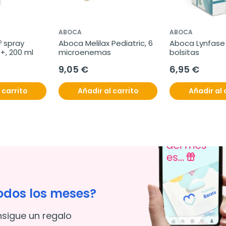
ABOCA
ABOCA
 spray 
Aboca Melilax Pediatric, 6 
Aboca Lynfase 
0+, 200 ml
microenemas
bolsitas
9,05 €
6,95 €
 carrito
Añadir al carrito
Añadir al 
odos los meses?
nsigue un regalo