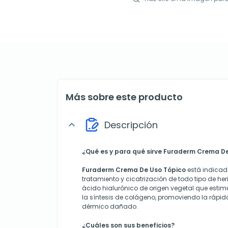
Más sobre este producto
Descripción
expand_more
¿Qué es y para qué sirve
Furaderm Crema De
Furaderm Crema De Uso Tópico
está indicad
tratamiento y cicatrización de todo tipo de he
ácido hialurónico de origen vegetal que estimu
la síntesis de colágeno, promoviendo la rápida
dérmico dañado.
¿Cuáles son sus beneficios?