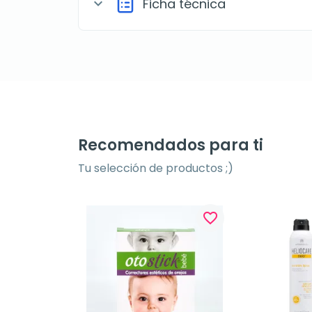
Ficha técnica
expand_more
Recomendados para ti
Tu selección de productos ;)
favorite_border