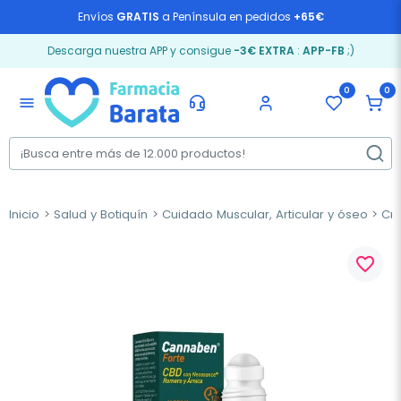
Envíos
GRATIS
a Península en pedidos
+65€
Descarga nuestra APP y consigue
-3€ EXTRA
:
APP-FB
;)
0
0
menu
Inicio
Salud y Botiquín
Cuidado Muscular, Articular y óseo
Cr
favorite_border