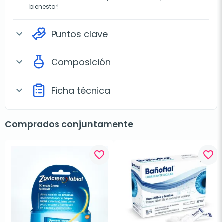
bienestar!
Puntos clave
expand_more
Composición
expand_more
Ficha técnica
expand_more
Comprados conjuntamente
favorite_border
favorite_border