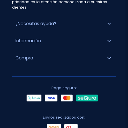
prioridad es la atención personalizada a nuestros
clientes.
expand_more
¿Necesitas ayuda?
expand_more
Información
expand_more
Compra
Pago seguro:
Envíos realizados con: