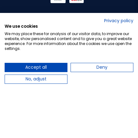
No lo decimos nosotros...
Privacy policy
We use cookies
¡Tu opinión es importante!
We may place these for analysis of our visitor data, to improve our
website, show personalised content and to give you a great website
experience. For more information about the cookies we use open the
settings.
Copyright © 2010-2026 Farmacia Barata S.L. Todos los
derechos reservados.
Accept all
Deny
No, adjust
Total:
14,50 €
−
+
Añadir al carrito