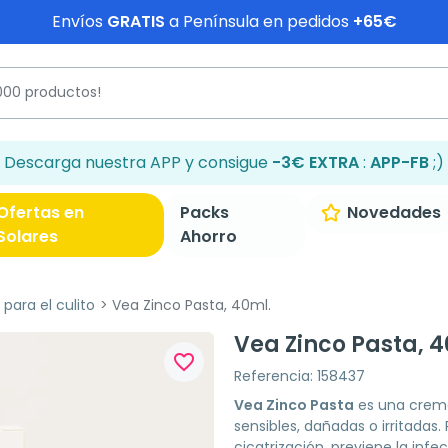
Envíos
GRATIS
a Península en pedidos
+65€
Descarga nuestra APP y consigue
-3€ EXTRA
:
APP-FB
;)
Ofertas en
Packs
Novedades
Solares
Ahorro
para el culito
Vea Zinco Pasta, 40ml.
Vea Zinco Pasta, 4
favorite_border
Referencia: 158437
Vea Zinco Pasta
es una crema
sensibles, dañadas o irritadas.
cicatrización, previene la infec