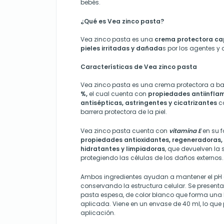
bebés.
¿Qué es Vea zinco pasta?
Vea zinco pasta es una
crema protectora cap
pieles irritadas y dañada
s por los agentes y
Características de Vea zinco pasta
Vea zinco pasta es una crema protectora a b
%,
el cual cuenta con
propiedades antiinflam
antisépticas, astringentes y cicatrizantes
ca
barrera protectora de la piel.
Vea zinco pasta cuenta con
vitamina E
en su f
propiedades antioxidantes, regeneradoras, 
hidratantes y limpiadoras
, que devuelven la 
protegiendo las células de los daños externos.
Ambos ingredientes ayudan a mantener el pH de
conservando la estructura celular. Se present
pasta espesa, de color blanco que forma una ba
aplicada. Viene en un envase de 40 ml, lo que 
aplicación.