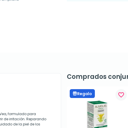
Comprados conju
Regalo
favorite_border
Vea, formulado para
ir de irritación. Reparando
cuidado de la piel de los