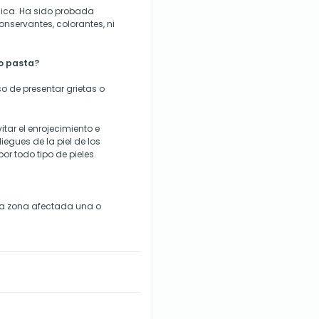
ica. Ha sido probada
nservantes, colorantes, ni
co pasta?
o de presentar grietas o
vitar el enrojecimiento e
pliegues de la piel de los
or todo tipo de pieles.
 la zona afectada una o