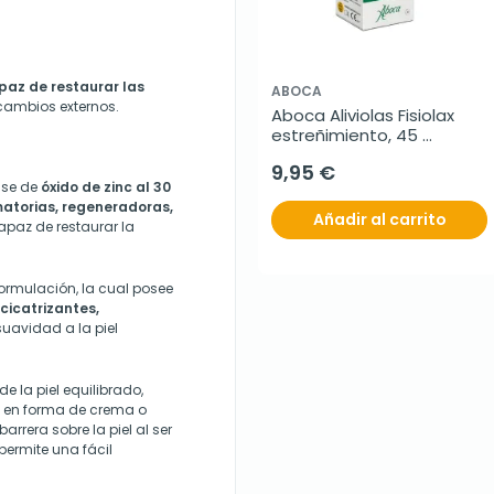
az de restaurar las
ABOCA
 cambios externos.
Aboca Aliviolas Fisiolax 
estreñimiento, 45 
comprimidos
9,95 €
ase de
óxido de zinc al 30
atorias, regeneradoras,
Añadir al carrito
paz de restaurar la
ormulación, la cual posee
cicatrizantes,
suavidad a la piel
 la piel equilibrado,
a en forma de crema o
rrera sobre la piel al ser
permite una fácil