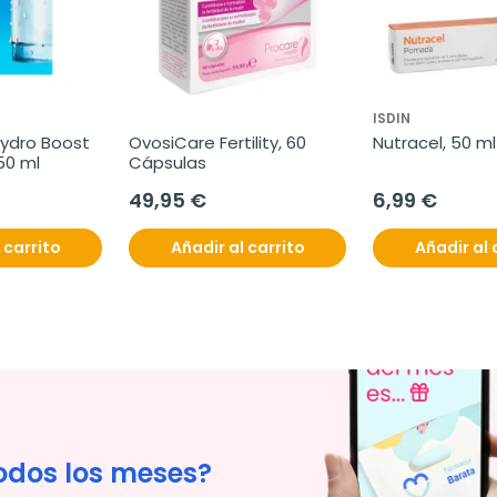
ISDIN
ydro Boost 
OvosiCare Fertility, 60 
Nutracel, 50 ml
50 ml
Cápsulas
49,95 €
6,99 €
 carrito
Añadir al carrito
Añadir al 
odos los meses?