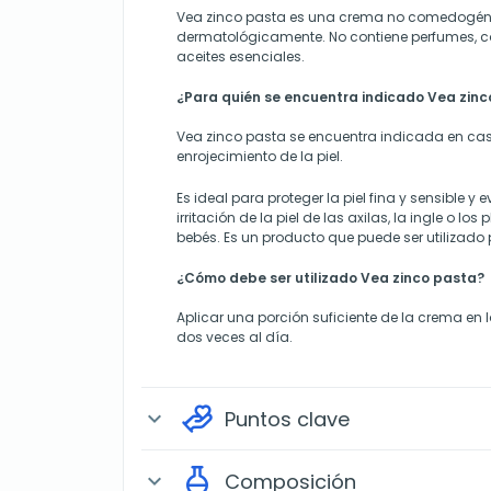
Vea zinco pasta es una crema no comedogén
dermatológicamente. No contiene perfumes, co
aceites esenciales.
¿Para quién se encuentra indicado Vea zin
Vea zinco pasta se encuentra indicada en cas
enrojecimiento de la piel.
Es ideal para proteger la piel fina y sensible y e
irritación de la piel de las axilas, la ingle o los 
bebés. Es un producto que puede ser utilizado p
¿Cómo debe ser utilizado Vea zinco pasta?
Aplicar una porción suficiente de la crema en
dos veces al día.
Puntos clave
expand_more
Composición
expand_more