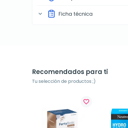
Ficha técnica
expand_more
Recomendados para ti
Tu selección de productos ;)
favorite_border
favorite_border