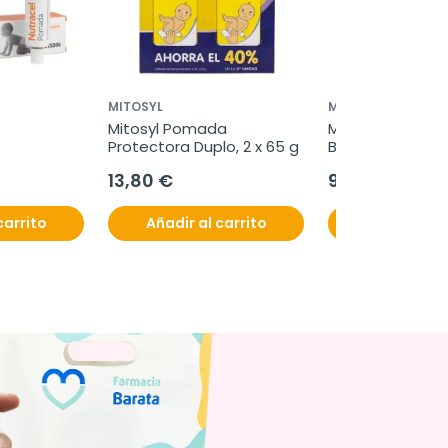
MITOSYL
MUSTELA
Mitosyl Pomada 
Mustela Liniment
Protectora Duplo, 2 x 65 g
Bebe, 400 ml
13,80 €
9,30 €
carrito
Añadir al carrito
Añadir al c