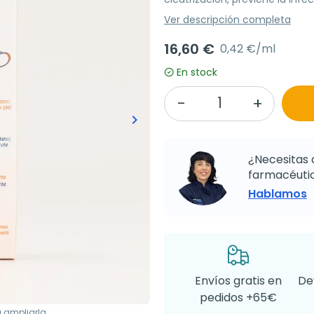
Ver descripción completa
16,60 €
0,42 €/ml
En stock
keyboard_arrow_right
Siguiente
¿Necesitas 
farmacéutic
Hablamos
Envíos gratis en
De
pedidos +65€
a ampliarla