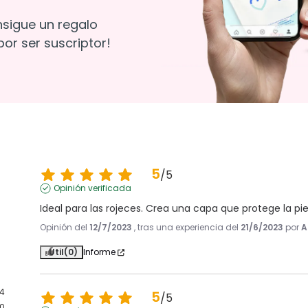
nsigue un regalo
or ser suscriptor!
5
/
5
Opinión verificada
Ideal para las rojeces. Crea una capa que protege la pie
Opinión del
12/7/2023
, tras una experiencia del
21/6/2023
por
A
Útil
(0)
Informe
4
5
/
5
0