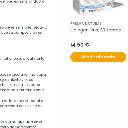
e rojeces, sensibilidad o
PRISMA NATURAL
uso pieles sensibles, secas o
Colagen Plus, 30 sobres
ya que su composición es
14,50 €
Añadir al carrito
fort al bebé al calmar la
bebé se crea una fina capa
rojecimiento y otros
n heces, orina… La capa
ste modo las irritaciones.
ea de la zona del pañal de
stablecida con el uso de
o la naturalidad en el
mero de ingredientes