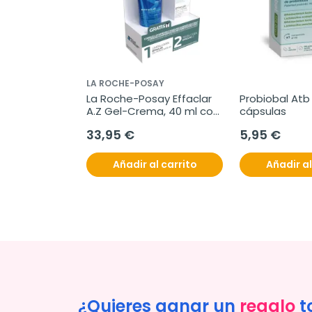
LA ROCHE-POSAY
La Roche-Posay Effaclar 
Probiobal Atb D
A.Z Gel-Crema, 40 ml con 
cápsulas
Regalo
33,95 €
5,95 €
Añadir al carrito
Añadir al
¿Quieres ganar un
regalo
t