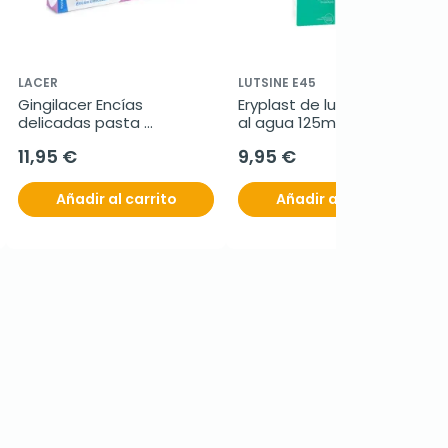
LACER
LUTSINE E45
Gingilacer Encías 
Eryplast de lutsine pasta 
delicadas pasta 
al agua 125ml
dentrífrica duplo, 2x125 ml
11,95 €
9,95 €
Añadir al carrito
Añadir al carrito