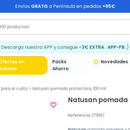
Envíos
GRATIS
a Península en pedidos
+65€
Descarga nuestra APP y consigue
-3€ EXTRA
:
APP-FB
;)
Ofertas en
Packs
Novedades
Solares
Ahorro
para el culito
Natusan pomada protectora, 100 ml
Natusan pomada p
favorite_border
Referencia: 179197
Natusan
pomada previene y tr