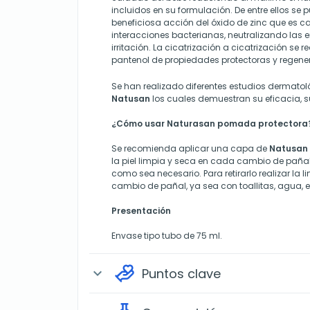
incluidos en su formulación. De entre ellos se
beneficiosa acción del óxido de zinc que es ca
interacciones bacterianas, neutralizando las 
irritación. La cicatrización a cicatrización se r
pantenol de propiedades protectoras y regene
Se han realizado diferentes estudios dermatol
Natusan
los cuales demuestran su eficacia, s
¿Cómo usar Naturasan pomada protectora
Se recomienda aplicar una capa de
Natusan
la piel limpia y seca en cada cambio de pañal
como sea necesario. Para retirarlo realizar la l
cambio de pañal, ya sea con toallitas, agua, e
Presentación
Envase tipo tubo de 75 ml.
Puntos clave
expand_more