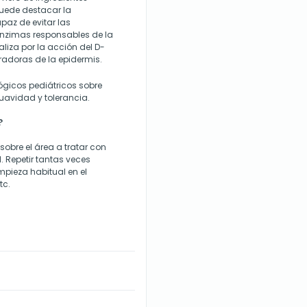
 puede destacar la
paz de evitar las
enzimas responsables de la
ealiza por la acción del D-
radoras de la epidermis.
ógicos pediátricos sobre
uavidad y tolerancia.
?
sobre el área a tratar con
. Repetir tantas veces
impieza habitual en el
tc.