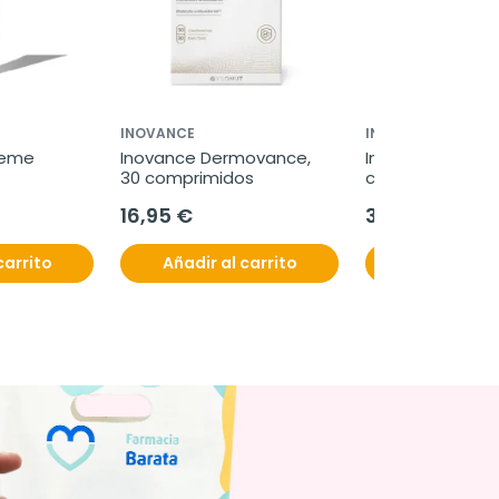
INOVANCE
INOVANCE
eme 
Inovance Dermovance, 
Inovance Lipo F, 
30 comprimidos
comprimidos
16,95 €
35,60 €
carrito
Añadir al carrito
Añadir al c