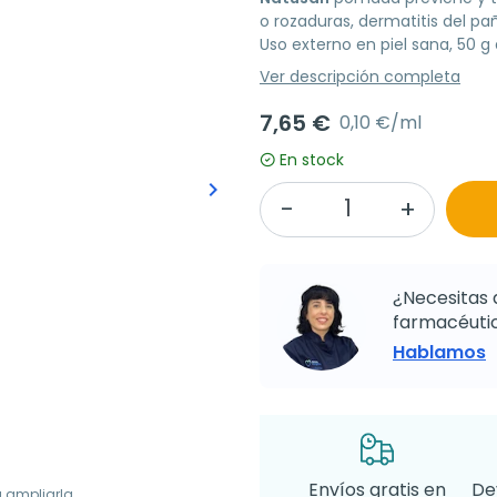
o rozaduras, dermatitis del pañ
Uso externo en piel sana, 50 
Ver descripción completa
7,65 €
0,10 €/ml
En stock
keyboard_arrow_right
Siguiente
¿Necesitas 
farmacéutic
Hablamos
Envíos gratis en
De
a ampliarla