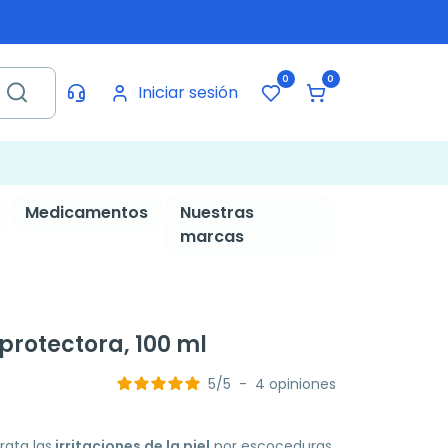
0
0
Iniciar sesión
Medicamentos
Nuestras
marcas
rotectora, 100 ml
5
/
5
-
4
opiniones
ata las
irritaciones de la piel
por escoceduras