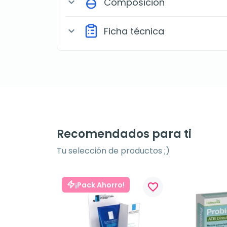
Composición
expand_more
Ficha técnica
expand_more
Recomendados para ti
Tu selección de productos ;)
¡Pack Ahorro!
favorite_border