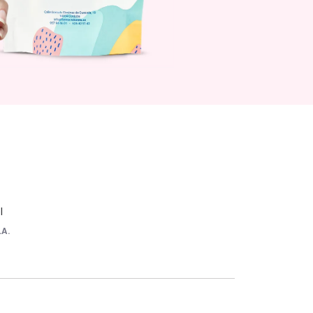
l
.A.