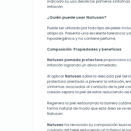
indicado su uso desde los primeros síntomas d
irritación.
¿Quién puede usar Natusan?
Puede ser utilizado por todo tipo de pieles incl
atópicas. Presenta una excelente tolerancia 
hipoalergénica y no contiene perfume.
Composición: Propiedades y beneficios
Natusan pomada protectora
proporciona con
irritación logrando un alivio inmediato.
Al aplicar
Natusan
sobre la delicada piel del 
protectora orientada a prevenir la irritación, en
síntomas asociados al contacto de la piel co
creada separa la piel de estos reduciendo de e
Regenera la piel restaurando la barrera cután
forma natural de modo que esta área se ve re
Natusan.
Natusan
ha renovado su composición buscand
cuidado del bebé reduciendo al máximo el nú