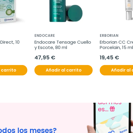
ENDOCARE
ERBORIAN
irect, 10 
Endocare Tensage Cuello 
Erborian CC Cr
y Escote, 80 ml
Porcelain, 15 ml
47,95 €
19,45 €
 carrito
Añadir al carrito
Añadir al 
odos los meses?