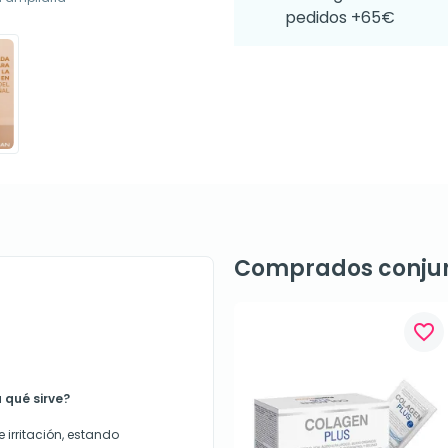
pedidos +65€
Comprados conju
favorite_border
qué sirve?
 irritación, estando