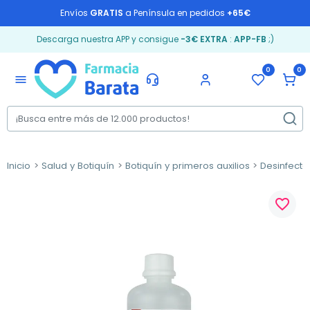
Envíos
GRATIS
a Península en pedidos
+65€
Descarga nuestra APP y consigue
-3€ EXTRA
:
APP-FB
;)
0
0
menu
Inicio
Salud y Botiquín
Botiquín y primeros auxilios
Desinfecta
favorite_border