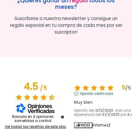
¿Quieres ganar un
regalo
todos los
meses?
Suscríbete a nuestra newsletter y consigue un
regalo especial en tu compra de cada mes por ser
suscriptor!
4.5
5
/
5
/
5
Opinión verificada
Muy bien
Opinión del
21/2/2023
, tras una
experiencia del
31/1/2023
por
A.
Basado en
2
opiniones
sometidas a control
Útil
(0)
Informe
Ver todas las reseñas de este sitio