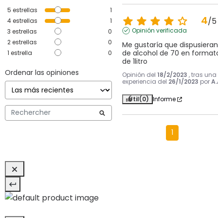
5
estrellas
1
4
/
5
4
estrellas
1
Opinión verificada
3
estrellas
0
2
estrellas
0
Me gustaría que dispusieran 
de alcohol de 70 en formato
1
estrella
0
de 1litro
Ordenar las opiniones
Opinión del
18/2/2023
, tras una
experiencia del
26/1/2023
por
A.
Útil
(0)
Informe
1