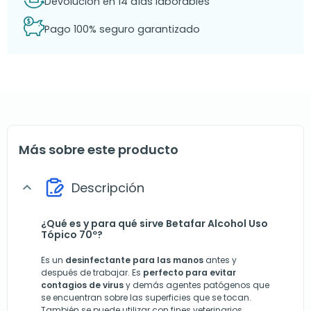
Devolución en 14 días laborables
Pago 100% seguro garantizado
Más sobre este producto
Descripción
expand_more
¿Qué es y para qué sirve Betafar Alcohol Uso
Tópico 70º?
Es un
desinfectante para las manos
antes y
después de trabajar. Es
perfecto para evitar
contagios de virus
y demás agentes patógenos que
se encuentran sobre las superficies que se tocan.
También se puede utilizar con fines veterinarios.