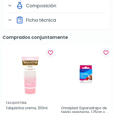
Composición
expand_more
Ficha técnica
expand_more
Comprados conjuntamente
favorite_border
favorite_border
TALQUISTINA
Talquistina crema, 100ml.
Omniplast Esparadrapo de 
tejido resistente, 1,25cm x 