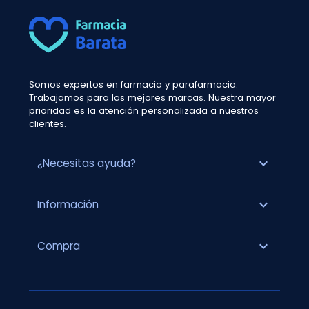
Somos expertos en farmacia y parafarmacia.
Trabajamos para las mejores marcas. Nuestra mayor
prioridad es la atención personalizada a nuestros
clientes.
expand_more
¿Necesitas ayuda?
expand_more
Información
expand_more
Compra