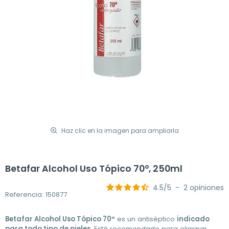
Haz clic en la imagen para ampliarla
Betafar Alcohol Uso Tópico 70º, 250ml
4.5
/
5
-
2
opiniones
Referencia: 150877
Betafar Alcohol Uso Tópico 70º
es un antiséptico
indicado
para todo tipo de pieles
. Está recomendado para eliminar