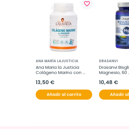
favorite_border
ANA MARÍA LAJUSTICIA
DRASANVI
Ana Maria la Justicia 
Drasanvi Bisgli
Colágeno Marino con 
Magnesio, 60 
Magnesio, 180 
comprimidos
13,50 €
10,48 €
comprimidos
Añadir al carrito
Añadir al