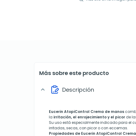
Más sobre este producto
Descripción
expand_more
Eucerin AtopiControl
Crema de manos
comba
la
irritación, el enrojecimiento y el picor
de la
Su uso está especialmente indicado para el 
irritadas, secas, con picor o con eccemas.
Propiedades de Eucerin AtopiControl Crema