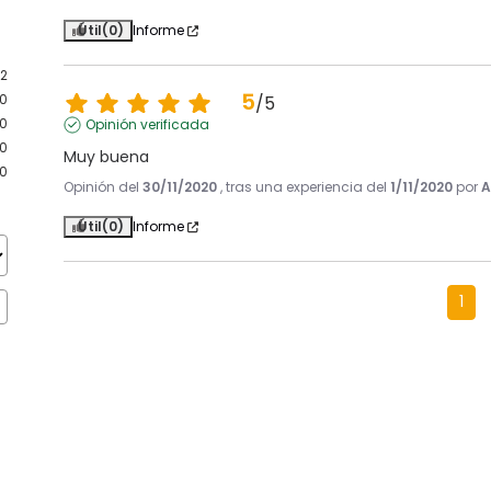
Útil
(0)
Informe
2
5
0
/
5
0
Opinión verificada
0
Muy buena
0
Opinión del
30/11/2020
, tras una experiencia del
1/11/2020
por
A
Útil
(0)
Informe
1