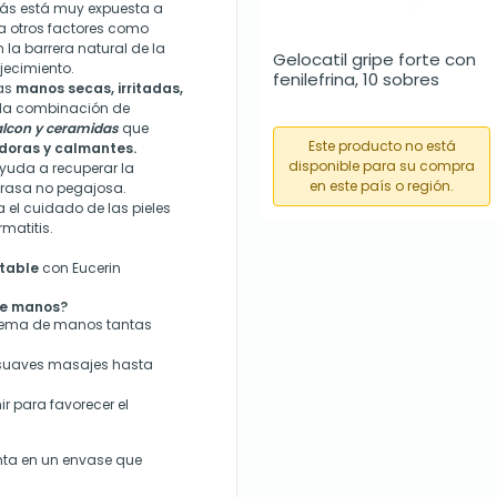
más está muy expuesta a
a otros factores como
 la barrera natural de la
Gelocatil gripe forte con 
ojecimiento.
fenilefrina, 10 sobres
as
manos secas, irritadas,
da combinación de
calcon y ceramidas
que
Este producto no está
doras y calmantes.
disponible para su compra
yuda a recuperar la
en este país o región.
 grasa no pegajosa.
el cuidado de las pieles
matitis.
rtable
con Eucerin
de manos?
Crema de manos tantas
e suaves masajes hasta
r para favorecer el
nta en un envase que