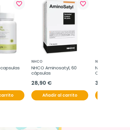
favorite_border
favorite_border
NHCO
NHCO
0 capsulas
NHCO Aminosatyl, 60 
NHCO Aminoskin
cápsulas
Celluoff, 2x56 c
blandas
28,90 €
37,95 €
carrito
Añadir al carrito
Añadir al c