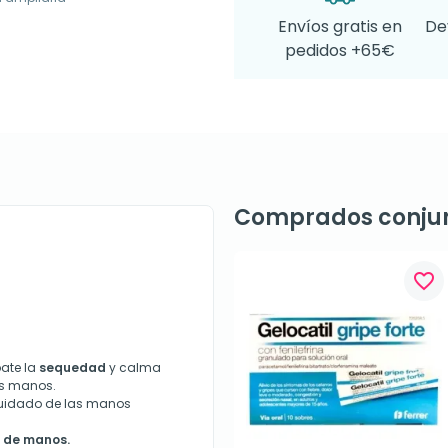
Envíos gratis en
De
pedidos +65€
Comprados conju
favorite_border
te la
sequedad
y calma
s manos.
cuidado de las manos
 de manos.