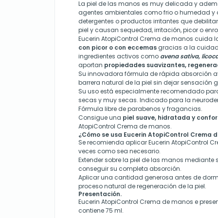
La piel de las manos es muy delicada y ade
agentes ambientales como frio o humedad y 
detergentes o productos irritantes que debilitan
piel y causan sequedad, irritación, picor o enr
Eucerin AtopiControl Crema de manos cuida l
con picor o con eccemas
gracias a la cuida
ingredientes activos como
avena sativa, lico
aportan
propiedades suavizantes, regenera
Su innovadora fórmula de rápida absorción a
barrera natural de la piel sin dejar sensación
Su uso está especialmente recomendado para 
secas y muy secas. Indicado para la neuroder
Fórmula libre de parabenos y fragancias.
Consigue una
piel suave, hidratada y confo
AtopiControl Crema de manos.
¿Cómo se usa Eucerin AtopiControl Crema 
Se recomienda aplicar Eucerin AtopiControl 
veces como sea necesario.
Extender sobre la piel de las manos mediant
conseguir su completa absorción.
Aplicar una cantidad generosa antes de dormi
proceso natural de regeneración de la piel.
Presentación.
Eucerin AtopiControl Crema de manos e prese
contiene 75 ml.