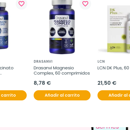
favorite_border
favorite_border
DRASANVI
LCN
cinato 
Drasanvi Magnesio 
LCN DK Plus, 6
Complex, 60 comprimidos
8,78 €
21,50 €
 carrito
Añadir al carrito
Añadir al 