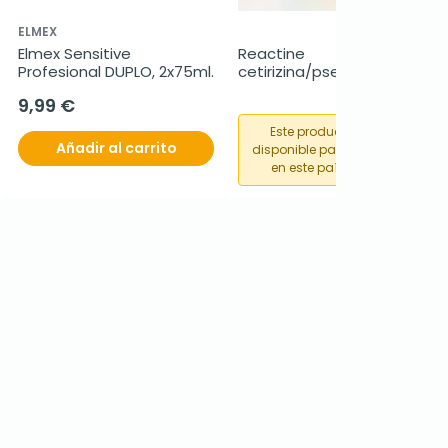
ELMEX
Elmex Sensitive 
Reactine 
Profesional DUPLO, 2x75ml.
cetirizina/pseudoefedrina 
5 mg/120 mg, 14 
9,99 €
comprimidos
Este producto no está
Añadir al carrito
disponible para su compra
en este país o región.