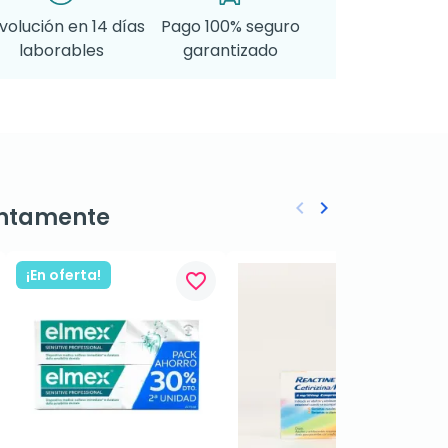
volución en 14 días
Pago 100% seguro
laborables
garantizado
keyboard_arrow_left
keyboard_arrow_right
ntamente
Anterior
Siguiente
¡En oferta!
favorite_border
favorite_border