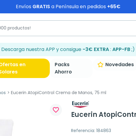
Envíos
GRATIS
a Península en pedidos
+65€
Descarga nuestra APP y consigue
-3€ EXTRA
:
APP-FB
;)
Ofertas en
Packs
Novedades
Solares
Ahorro
nos
Eucerin AtopiControl Crema de Manos, 75 ml
favorite_border
Eucerin AtopiCont
Referencia: 184863