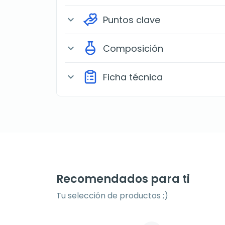
Puntos clave
expand_more
Composición
expand_more
Ficha técnica
expand_more
Recomendados para ti
Tu selección de productos ;)