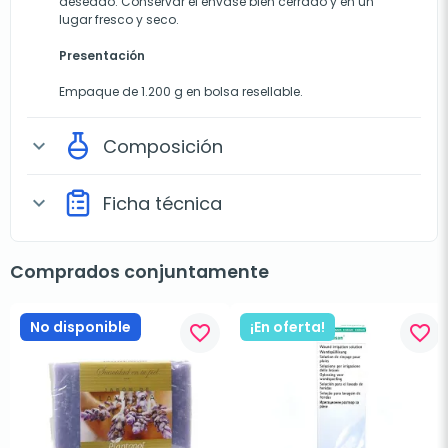
deseado. Conservar el envase bien cerrado y en un
lugar fresco y seco.
Presentación
Empaque de 1.200 g en bolsa resellable.
Composición
expand_more
Ficha técnica
expand_more
Comprados conjuntamente
No disponible
¡En oferta!
favorite_border
favorite_border