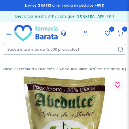
Envíos
GRATIS
a Península en pedidos
+65€
Descarga nuestra APP y consigue
-3€ EXTRA
:
APP-FB
;)
0
0
menu
Inicio
Dietética y Nutrición
Abedulce Xilitol Azúcar de abedul po
favorite_border