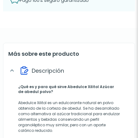
Pago 100% seguro garantizado
Más sobre este producto
Descripción
expand_more
¿Qué es y para qué sirve Abedulce Xilitol Azúcar
de abedul polvo?
Abedulce Xilitol es un edulcorante natural en polvo
obtenido de la corteza de abedul. Se ha desarrollado
como alternativa al azúcar tradicional para endulzar
alimentos y bebidas conservando un perfil
organoléptico muy similar, pero con un aporte
calórico reducido.