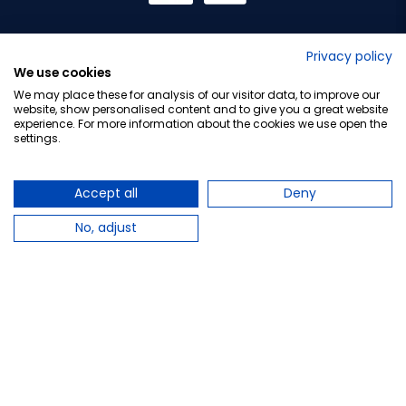
No lo decimos nosotros...
Privacy policy
We use cookies
¡Tu opinión es importante!
We may place these for analysis of our visitor data, to improve our
website, show personalised content and to give you a great website
experience. For more information about the cookies we use open the
settings.
Copyright © 2010-2026 Farmacia Barata S.L. Todos los
derechos reservados.
Accept all
Deny
No, adjust
Total:
23,95 €
−
+
Añadir al carrito