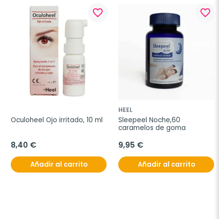
favorite_border
favorite_border
HEEL
Oculoheel Ojo irritado, 10 ml
Sleepeel Noche,60 
caramelos de goma
8,40 €
9,95 €
Añadir al carrito
Añadir al carrito