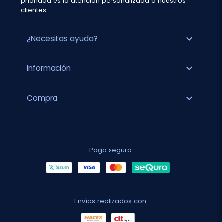
prioridad es la atención personalizada a nuestros
clientes.
expand_more
¿Necesitas ayuda?
expand_more
Información
expand_more
Compra
Pago seguro:
Envíos realizados con: