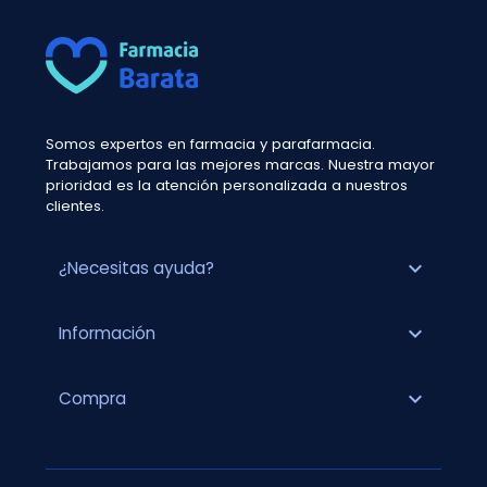
Somos expertos en farmacia y parafarmacia.
Trabajamos para las mejores marcas. Nuestra mayor
prioridad es la atención personalizada a nuestros
clientes.
expand_more
¿Necesitas ayuda?
expand_more
Información
expand_more
Compra