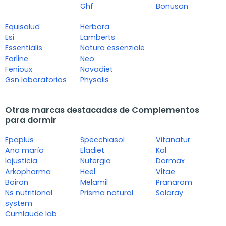
Ghf
Bonusan
Equisalud
Herbora
Esi
Lamberts
Essentialis
Natura essenziale
Farline
Neo
Fenioux
Novadiet
Gsn laboratorios
Physalis
Otras marcas destacadas de Complementos
para dormir
Epaplus
Specchiasol
Vitanatur
Ana maría
Eladiet
Kal
lajusticia
Nutergia
Dormax
Arkopharma
Heel
Vitae
Boiron
Melamil
Pranarom
Ns nutritional
Prisma natural
Solaray
system
Cumlaude lab