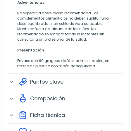
Advertencias
No superar la dosis diaria recomendada. Los
complementos alimenticios no deben sustituir una
dieta equilibrada ni un estilo de vida saludable.
Mantener fuera del alcance de los niños. No
recomendado en embarazadas ni lactantes sin
consultar a un profesional de la salud.
Presentación
Envase con 60 grageas de fácil administración, en
frasco de plástico con tapón de seguridad.
Puntos clave
expand_more
Composición
expand_more
Ficha técnica
expand_more