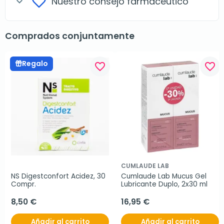
Nuestro consejo farmacéutico
expand_more
Comprados conjuntamente
Regalo
favorite_border
favorite_border
CUMLAUDE LAB
NS Digestconfort Acidez, 30 
Cumlaude Lab Mucus Gel 
Compr.
Lubricante Duplo, 2x30 ml
8,50 €
16,95 €
Añadir al carrito
Añadir al carrito