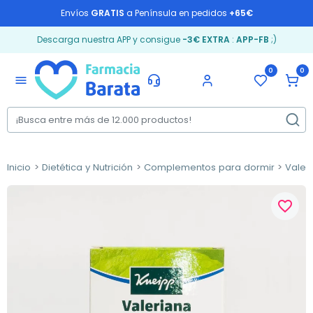
Envíos
GRATIS
a Península en pedidos
+65€
Descarga nuestra APP y consigue
-3€ EXTRA
:
APP-FB
;)
0
0
menu
Inicio
Dietética y Nutrición
Complementos para dormir
Valer
favorite_border