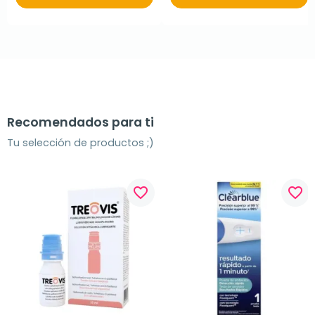
Recomendados para ti
Tu selección de productos ;)
favorite_border
favorite_border