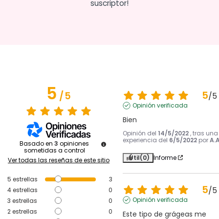
suscriptor!
5
5
/
5
/
5
Opinión verificada
Bien
Opinión del
14/5/2022
, tras una
experiencia del
6/5/2022
por
A.A
Basado en
3
opiniones
sometidas a control
Útil
(0)
Informe
Ver todas las reseñas de este sitio
5
estrellas
3
5
/
5
4
estrellas
0
Opinión verificada
3
estrellas
0
2
estrellas
0
Este tipo de grágeas me 