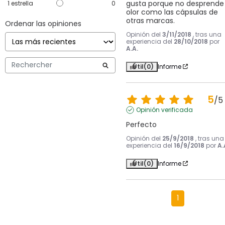
gusta porque no desprende 
1
estrella
0
olor como las cápsulas de 
otras marcas.
Ordenar las opiniones
Opinión del
3/11/2018
, tras una
experiencia del
28/10/2018
por
A.A.
Útil
(0)
Informe
5
/
5
Opinión verificada
Perfecto
Opinión del
25/9/2018
, tras una
experiencia del
16/9/2018
por
A.
Útil
(0)
Informe
1