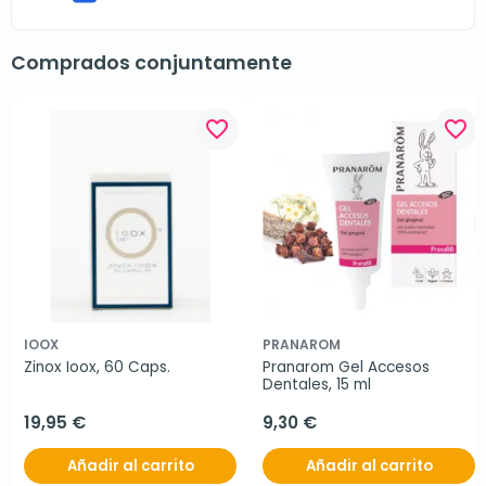
Comprados conjuntamente
favorite_border
favorite_border
IOOX
PRANAROM
Zinox Ioox, 60 Caps.
Pranarom Gel Accesos 
Dentales, 15 ml
19,95 €
9,30 €
Añadir al carrito
Añadir al carrito