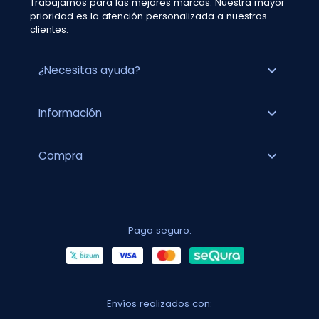
Trabajamos para las mejores marcas. Nuestra mayor
prioridad es la atención personalizada a nuestros
clientes.
expand_more
¿Necesitas ayuda?
expand_more
Información
expand_more
Compra
Pago seguro:
Envíos realizados con: