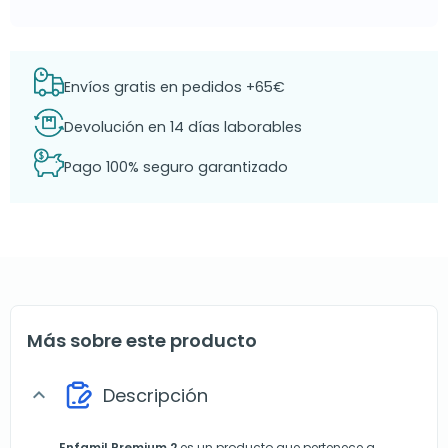
Envíos gratis en pedidos +65€
Devolución en 14 días laborables
Pago 100% seguro garantizado
Más sobre este producto
Descripción
expand_more
Enfamil Premium 2
es un producto que pertenece a