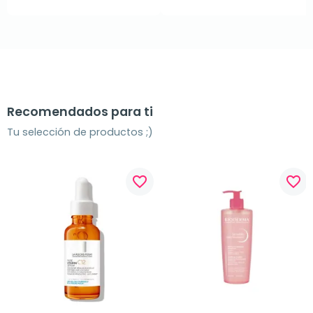
Recomendados para ti
Tu selección de productos ;)
favorite_border
favorite_border