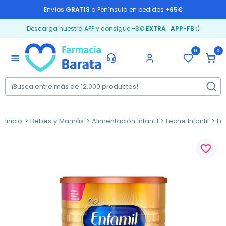
Envíos
GRATIS
a Península en pedidos
+65€
Descarga nuestra APP y consigue
-3€ EXTRA
:
APP-FB
;)
0
0
menu
Inicio
Bebés y Mamás
Alimentación Infantil
Leche Infantil
Le
favorite_border