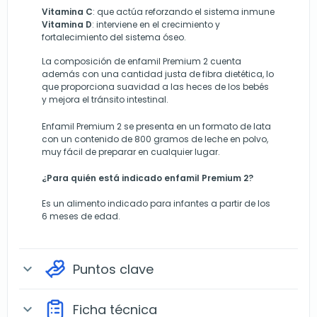
Vitamina C
: que actúa reforzando el sistema inmune
Vitamina D
: interviene en el crecimiento y
fortalecimiento del sistema óseo.
La composición de enfamil Premium 2 cuenta
además con una cantidad justa de fibra dietética, lo
que proporciona suavidad a las heces de los bebés
y mejora el tránsito intestinal.
Enfamil Premium 2 se presenta en un formato de lata
con un contenido de 800 gramos de leche en polvo,
muy fácil de preparar en cualquier lugar.
¿Para quién está indicado enfamil Premium 2?
Es un alimento indicado para infantes a partir de los
6 meses de edad.
Puntos clave
expand_more
Ficha técnica
expand_more