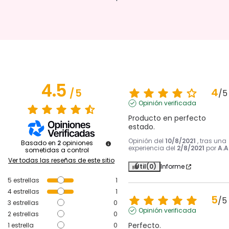
4.5
4
/
5
/
5
Opinión verificada
Producto en perfecto 
estado.
Opinión del
10/8/2021
, tras una
Basado en
2
opiniones
experiencia del
2/8/2021
por
A.A
sometidas a control
Ver todas las reseñas de este sitio
Útil
(0)
Informe
5
estrellas
1
4
estrellas
1
5
/
5
3
estrellas
0
Opinión verificada
2
estrellas
0
Perfecto.
1
estrella
0