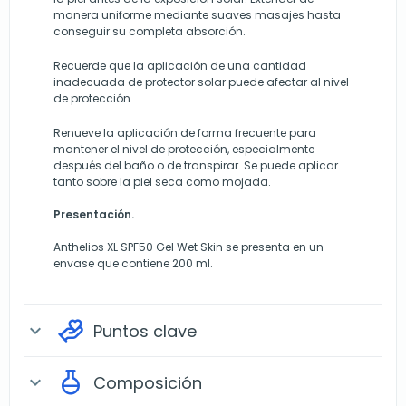
manera uniforme mediante suaves masajes hasta
conseguir su completa absorción.
Recuerde que la aplicación de una cantidad
inadecuada de protector solar puede afectar al nivel
de protección.
Renueve la aplicación de forma frecuente para
mantener el nivel de protección, especialmente
después del baño o de transpirar. Se puede aplicar
tanto sobre la piel seca como mojada.
Presentación.
Anthelios XL SPF50 Gel Wet Skin se presenta en un
envase que contiene 200 ml.
Puntos clave
expand_more
Composición
expand_more