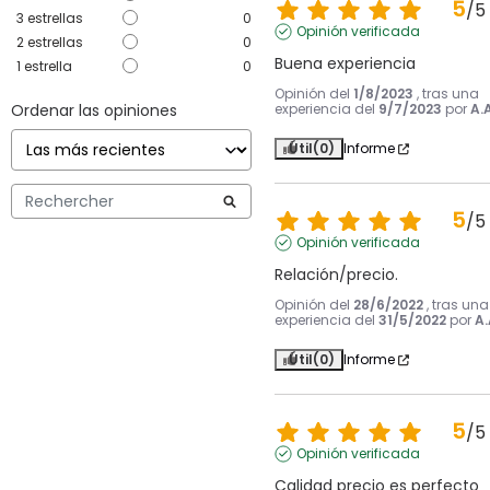
5
/
5
3
estrellas
0
Opinión verificada
2
estrellas
0
Buena experiencia
1
estrella
0
Opinión del
1/8/2023
, tras una
Ordenar las opiniones
experiencia del
9/7/2023
por
A.A
Útil
(0)
Informe
5
/
5
Opinión verificada
Relación/precio.
Opinión del
28/6/2022
, tras una
experiencia del
31/5/2022
por
A.
Útil
(0)
Informe
5
/
5
Opinión verificada
Calidad precio es perfecto 