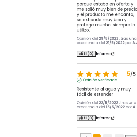
porque estaba en oferta y 
me salió muy bien de precio
y el producto me encanta, 
se extiende muy bien y 
protege mucho, siempre lo 
utilizo.
Opinión del
29/5/2022
, tras una
experiencia del
21/5/2022
por
A.
Útil
(0)
Informe
5
/
5
Opinión verificada
Resistente al agua y muy 
fácil de estender
Opinión del
22/5/2022
, tras una
experiencia del
15/5/2022
por
A.
Útil
(0)
Informe