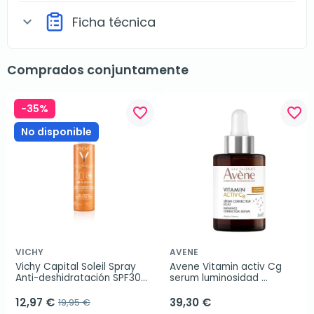
Ficha técnica
expand_more
Comprados conjuntamente
-35%
favorite_border
favorite_border
No disponible
VICHY
AVENE
Vichy Capital Soleil Spray 
Avene Vitamin activ Cg 
Anti-deshidratación SPF30+, 
serum luminosidad 
200 ml
corrector, 30 ml
12,97 €
39,30 €
19,95 €