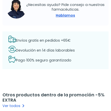
¿Necesitas ayuda? Pide consejo a nuestras
farmacéuticas.
Hablamos
Envíos gratis en pedidos +65€
Devolución en 14 días laborables
Pago 100% seguro garantizado
Otros productos dentro de la promoción -5%
EXTRA
keyboard_arrow_right
Ver todos