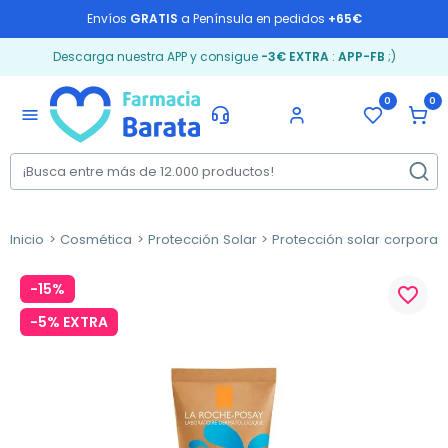
Envíos
GRATIS
a Península en pedidos
+65€
Descarga nuestra APP y consigue
-3€ EXTRA
:
APP-FB
;)
0
0
menu
Inicio
Cosmética
Protección Solar
Protección solar corporal
-15%
favorite_border
-5% EXTRA