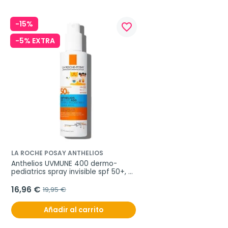
-15%
favorite_border
-5% EXTRA
LA ROCHE POSAY ANTHELIOS
Anthelios UVMUNE 400 dermo-
pediatrics spray invisible spf 50+, 
200 ml
16,96 €
19,95 €
Añadir al carrito