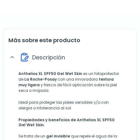
Más sobre este producto
Descripción
expand_more
Anthelios XL SPF50 Gel Wet Skin
es un fotoprotector
de
La Roche-Posay
con una innovadora
textura
muy ligera
y fresca de fácil aplicación sobre la piel
seca o mojada.
Ideal para proteger las pieles sensibles y/o con
alergia o intolerancia al sol.
Propiedades y beneficios de Anthelios XL SPF50
Gel Wet Skin.
Se trata de un
gel invisible
que repele el agua de la