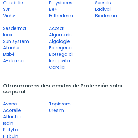
Caudalie
Polysianes
Sensilis
Svr
Be+
Ladival
Vichy
Esthederm
Bioderma
Sesderma
Acofar
Ioox
Algamaris
Sun system
Algologie
Atache
Bioregena
Babé
Bottega di
A-derma
lungavita
Carelia
Otras marcas destacadas de Protección solar
corporal
Avene
Topicrem
Acorelle
Uresim
Atlantia
Isdin
Patyka
Pizbuin