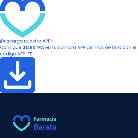
¡Descarga nuestra APP!
Consigue
3€ EXTRA
en tu compra APP de más de 50€ con el
código APP-FB