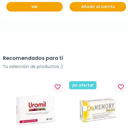
Ver
Añadir al carrito
Recomendados para ti
Tu selección de productos ;)
¡En oferta!
favorite_border
favorite_border