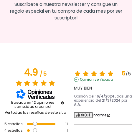
Suscríbete a nuestra newsletter y consigue un
regalo especial en tu compra de cada mes por ser
suscriptor!
4.9
5
/
5
/
5
Opinión verificada
MUY BIEN
Opinión del
16/4/2024
, tras una
experiencia del
21/3/2024
por
Basado en
12
opiniones
A.A.
sometidas a control
Ver todas las reseñas de este sitio
Útil
(0)
Informe
5
estrellas
11
4
estrellas
1