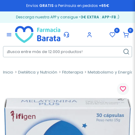
Envíos
GRATIS
a Península en pedidos
+65€
Descarga nuestra APP y consigue
-3€ EXTRA
:
APP-FB
;)
0
0
menu
Inicio
Dietética y Nutrición
Fitoterapia
Metabolismo y Energía
favorite_border