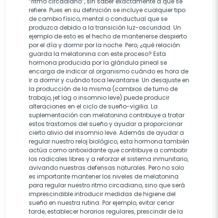
“ritmo circadiano”, sin saber exactamente a qué se
refiere. Pues en su definición se incluye cualquier tipo
de cambio físico, mental o conductual que se
produzca debido a la transición luz-oscuridad. Un
ejemplo de esto es el hecho de mantenerse despierto
por el día y dormir por la noche. Pero, ¿qué relación
guarda la melatonina con este proceso? Esta
hormona producida por la glándula pineal se
encarga de indicar al organismo cuándo es hora de
ir a dormir y cuándo toca levantarse. Un desajuste en
la producción de la misma (cambios de turno de
trabajo, jet lag o insomnio leve) puede producir
alteraciones en el ciclo de sueño-vigilia. La
suplementación con melatonina contribuye a tratar
estos trastornos del sueño y ayudar a proporcionar
cierto alivio del insomnio leve. Además de ayudar a
regular nuestro reloj biológico, esta hormona también
actúa como antioxidante que contribuye a combatir
los radicales libres y a reforzar el sistema inmunitario,
avivando nuestras defensas naturales. Pero no solo
es importante mantener los niveles de melatonina
para regular nuestro ritmo circadiano, sino que será
imprescindible introducir medidas de higiene del
sueño en nuestra rutina. Por ejemplo, evitar cenar
tarde, establecer horarios regulares, prescindir de la