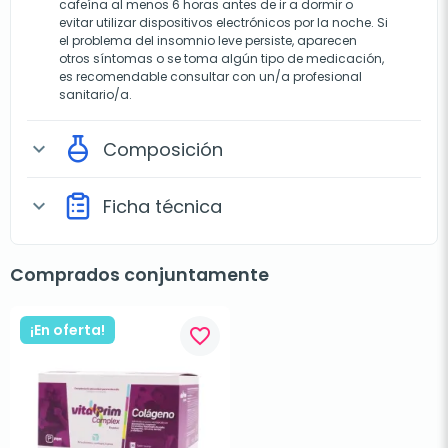
cafeína al menos 6 horas antes de ir a dormir o
evitar utilizar dispositivos electrónicos por la noche. Si
el problema del insomnio leve persiste, aparecen
otros síntomas o se toma algún tipo de medicación,
es recomendable consultar con un/a profesional
sanitario/a.
Composición
expand_more
Ficha técnica
expand_more
Comprados conjuntamente
¡En oferta!
favorite_border