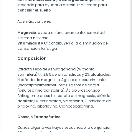
indicado para ayudar a disminuir el tiempo para
conciliar el sueño
.
Además, contiene:
Magnesio
: ayuda al funcionamiento normal del
sistema nervioso
Vitaminas B y C
: contribuyen a la disminución del
cansancio y la fatiga
Composición
Extracto seco de Ashwagandha (Withania
somnifera) tit. 2,5% de whitanólidos y 2% alcaloides,
Hidróxido de magnesio, Agente de recubrimiento
(hidroxipropilmetilcelulosa), Agente de carga
(celulosa microcristalina), Ácido L-ascórbico,
Antiaglomerantes (estearato de magnesio, dióxido
de silicio), Nicotinamida, Melatonina, Clorhidrato de
piridoxina, Riboflavina, Cianocobalamina.
Consejo Farmacéutico
Quizás alguna vez hayas escuchado la conjunción