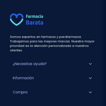
Somos expertos en farmacia y parafarmacia.
Trabajamos para las mejores marcas. Nuestra mayor
prioridad es la atención personalizada a nuestros
clientes.
expand_more
¿Necesitas ayuda?
expand_more
Información
expand_more
Compra