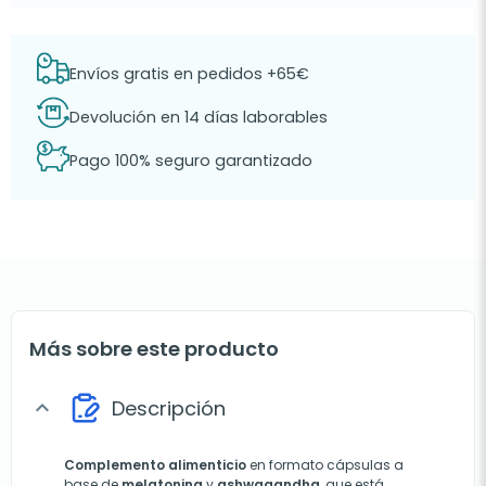
Envíos gratis en pedidos +65€
Devolución en 14 días laborables
Pago 100% seguro garantizado
Más sobre este producto
Descripción
expand_more
Complemento alimenticio
en formato cápsulas a
base de
melatonina
y
ashwagandha
, que está