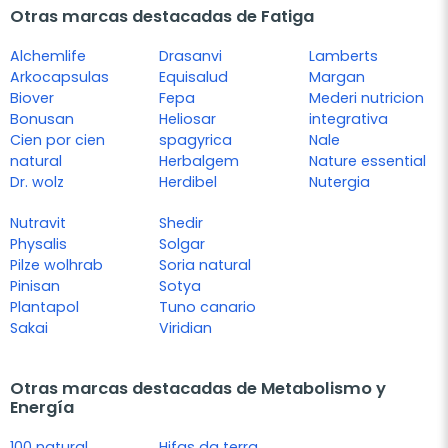
Otras marcas destacadas de Fatiga
Alchemlife
Drasanvi
Lamberts
Arkocapsulas
Equisalud
Margan
Biover
Fepa
Mederi nutricion
Bonusan
Heliosar
integrativa
Cien por cien
spagyrica
Nale
natural
Herbalgem
Nature essential
Dr. wolz
Herdibel
Nutergia
Nutravit
Shedir
Physalis
Solgar
Pilze wolhrab
Soria natural
Pinisan
Sotya
Plantapol
Tuno canario
Sakai
Viridian
Otras marcas destacadas de Metabolismo y
Energía
100 natural
Hifas da terra