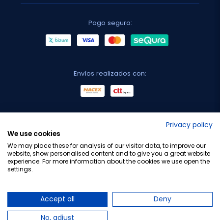
Pago seguro:
Envíos realizados con:
No lo decimos nosotros...
Privacy policy
We use cookies
¡Tu opinión es importante!
We may place these for analysis of our visitor data, to improve our
website, show personalised content and to give you a great website
experience. For more information about the cookies we use open the
settings.
Copyright © 2010-2026 Farmacia Barata S.L. Todos los
derechos reservados.
Accept all
Deny
No, adjust