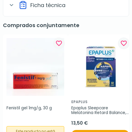
Ficha técnica
expand_more
Comprados conjuntamente
favorite_border
favorite_border
EPAPLUS
Fenistil gel 1mg/g, 30 g
Epaplus Sleepcare 
Melatonina Retard Balance, 
60 comprimidos
13,50 €
Este producto no está