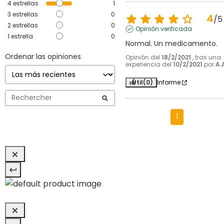
4
estrellas
1
3
estrellas
0
4
/
5
2
estrellas
0
Opinión verificada
1
estrella
0
Normal. Un medicamento.
Ordenar las opiniones
Opinión del
18/2/2021
, tras una
experiencia del
10/2/2021
por
A.
Útil
(0)
Informe
1