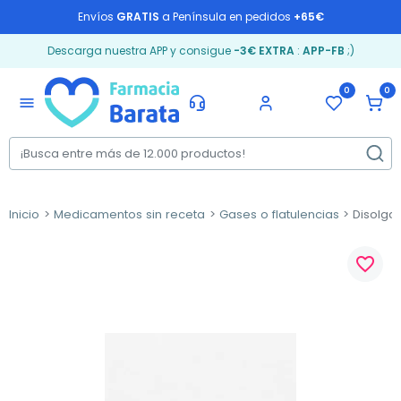
Envíos
GRATIS
a Península en pedidos
+65€
Descarga nuestra APP y consigue
-3€ EXTRA
:
APP-FB
;)
0
0
menu
Inicio
Medicamentos sin receta
Gases o flatulencias
Disolgas
favorite_border