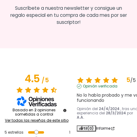
Suscríbete a nuestra newsletter y consigue un
regalo especial en tu compra de cada mes por ser
suscriptor!
4.5
5
/
5
/
5
Opinión verificada
No lo había probado y me va
funcionando
Opinión del
24/4/2024
, tras un
Basado en
2
opiniones
experiencia del
28/3/2024
por
sometidas a control
A.A.
Ver todas las reseñas de este sitio
Útil
(0)
Informe
5
estrellas
1