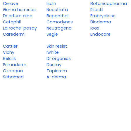
Cerave
Isdin
Botánicapharma
Gema herrerias
Neostrata
Rilastil
Dr arturo alba
Bepanthol
Embryolisse
Cetaphil
Comodynes
Bioderma
La roche-posay
Neutrogena
Ioox
Carederm
Segle
Endocare
Cattier
Skin resist
Vichy
Iwhite
Belcils
Dr organics
Primaderm
Ducray
Ozoaqua
Topicrem
Sebamed
A-derma