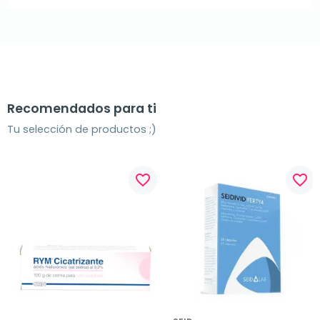
Recomendados para ti
Tu selección de productos ;)
favorite_border
favorite_border