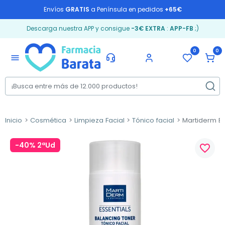
Envíos
GRATIS
a Península en pedidos
+65€
Descarga nuestra APP y consigue
-3€ EXTRA
:
APP-FB
;)
0
0
menu
Inicio
Cosmética
Limpieza Facial
Tónico facial
Martiderm Bal
-40% 2ªUd
favorite_border