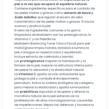
piel a la vez que recupera el equilibrio natural.
Contiene ingredientes específicos para el cuidado de
las pieles mixtas o grasas como
extracto de Sauce y
Ácido Salicílico
, que regulan el exceso de sebo
característico de las pieles mixtas o grasas. El sauce
suaviza y pruifica la piel.
El resto de ingredientes comunes a la gama
limpiadora de Martiderm son los proteoglicanos, la
Vitamina C y los Prebióticos.
Martiderm Balancing Toner Tónico Facial para piel
mixta/grasa limpia, hidrata, revitaliza e ilumina la
piel, consigue un aspecto sano y equilibrado.
Incluye extracto de caléndula y bambú.
Los
proteoglicanos
mejoran la hidratación y la
firmeza de la piel, mejoran la estructura interna para
recuperar la densidad y la elasticidad natural.
La
Vitamina C
aporta acción antioxidante que
protege la piel y combate el envejecimiento
prematuro. Activa la síntesis endógena de colágeno
para mejorar la elasticidad y aporta luminosidad.
Los
prebióticos
aqyudan a recuperar y reforzar la
microflora natural de la piel evitando así la
prolifereación de otros microorganismos causantes
de imperfecciones. Mejora las defensas y favorece la