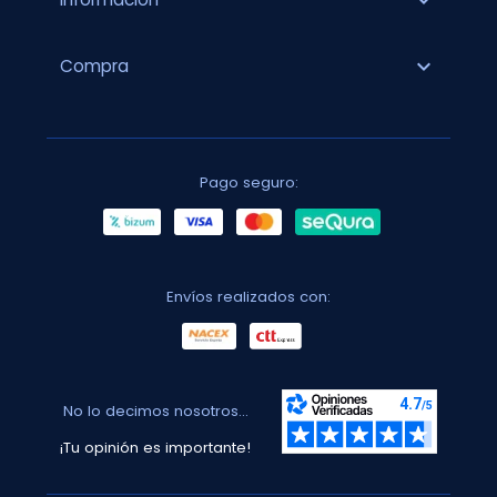
expand_more
expand_more
Compra
Pago seguro:
Envíos realizados con:
No lo decimos nosotros...
¡Tu opinión es importante!