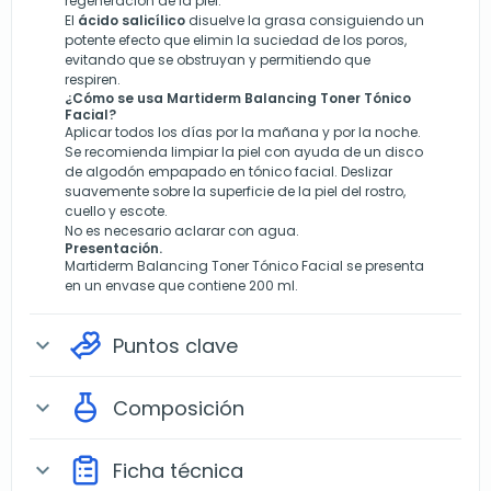
regeneración de la piel.
El
ácido salicílico
disuelve la grasa consiguiendo un
potente efecto que elimin la suciedad de los poros,
evitando que se obstruyan y permitiendo que
respiren.
¿Cómo se usa Martiderm Balancing Toner Tónico
Facial?
Aplicar todos los días por la mañana y por la noche.
Se recomienda limpiar la piel con ayuda de un disco
de algodón empapado en tónico facial. Deslizar
suavemente sobre la superficie de la piel del rostro,
cuello y escote.
No es necesario aclarar con agua.
Presentación.
Martiderm Balancing Toner Tónico Facial se presenta
en un envase que contiene 200 ml.
Puntos clave
expand_more
Composición
expand_more
Ficha técnica
expand_more