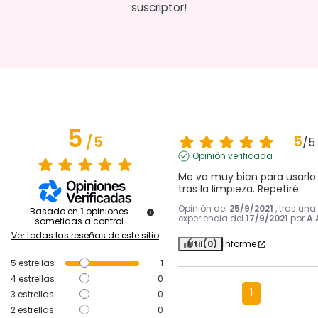
suscriptor!
5
5
/
5
/
5
Opinión verificada
Me va muy bien para usarlo 
tras la limpieza. Repetiré.
Opinión del
25/9/2021
, tras una
Basado en
1
opiniones
experiencia del
17/9/2021
por
A.
sometidas a control
Ver todas las reseñas de este sitio
Útil
(0)
Informe
5
estrellas
1
4
estrellas
0
1
3
estrellas
0
2
estrellas
0