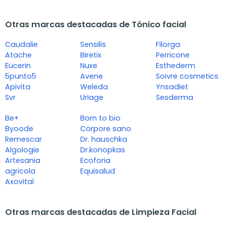
Otras marcas destacadas de Tónico facial
Caudalie
Sensilis
Filorga
Atache
Biretix
Perricone
Eucerin
Nuxe
Esthederm
5punto5
Avene
Soivre cosmetics
Apivita
Weleda
Ynsadiet
Svr
Uriage
Sesderma
Be+
Born to bio
Byoode
Corpore sano
Remescar
Dr. hauschka
Algologie
Dr.konopkas
Artesania
Ecoforia
agricola
Equisalud
Axovital
Otras marcas destacadas de Limpieza Facial