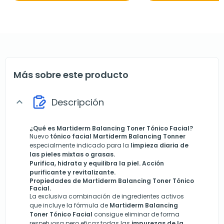
Más sobre este producto
Descripción
expand_more
¿Qué es Martiderm Balancing Toner Tónico Facial?
Nuevo
tónico facial
Martiderm Balancing Tonner
especialmente indicado para la
limpieza diaria de
las pieles mixtas o grasas.
Purifica, hidrata y equilibra la piel. Acción
purificante y revitalizante.
Propiedades de Martiderm Balancing Toner Tónico
Facial.
La exclusiva combinación de ingredientes activos
que incluye la fórmula de
Martiderm Balancing
Toner Tónico Facial
consigue eliminar de forma
respetuosa pero eficaz todas las
impurezas de la