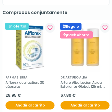
Comprados conjuntamente
¡En oferta!
Regalo
favorite_border
favorite_border
¡Pack Ahorro!
FARMASIERRA
DR ARTURO ALBA
Alflorex dual action, 30 
Arturo Alba Loción Ácida 
cápsulas
Exfoliante Global, 125 ml, 
Oferta Duplo 2x125 ml
28,95 €
67,80 €
Añadir al carrito
Añadir al carrito