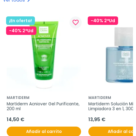
keyboard_arrow_right
¡En oferta!
-40% 2ªUd
favorite_border
-40% 2ªUd
MARTIDERM
MARTIDERM
Martiderm Acniover Gel Purificante, 
Martiderm Solución Mice
200 ml
Limpiadora 3 en 1, 300 
14,50 €
13,95 €
Añadir al carrito
Añadir al car