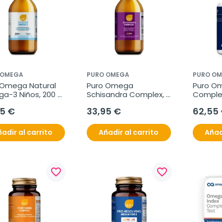
 OMEGA
PURO OMEGA
PURO O
 Omega Natural 
Puro Omega 
Puro Om
a-3 Niños, 200 
Schisandra Complex, 
Complex
200 ml
potenci
25 €
33,95 €
62,55
adir al carrito
Añadir al carrito
Añad
favorite_border
favorite_border