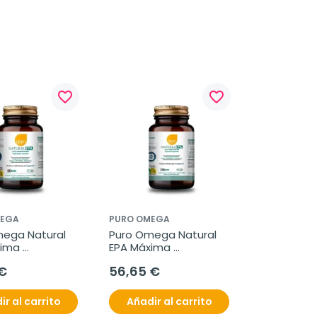
favorite_border
favorite_border
MEGA
PURO OMEGA
ega Natural 
Puro Omega Natural 
ima 
EPA Máxima 
ón, 60 perlas
Absorción, 120 perlas
€
56,65 €
ir al carrito
Añadir al carrito