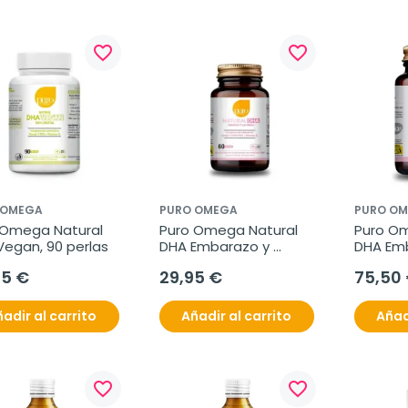
favorite_border
favorite_border
 OMEGA
PURO OMEGA
PURO O
 Omega Natural 
Puro Omega Natural 
Puro Om
Vegan, 90 perlas
DHA Embarazo y 
DHA Emb
Lactancia, 60 perlas
Lactanci
65 €
29,95 €
75,50
adir al carrito
Añadir al carrito
Añad
favorite_border
favorite_border