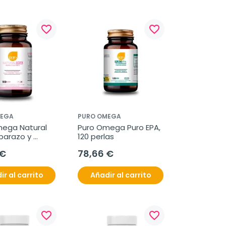
favorite_border
favorite_border
MEGA
PURO OMEGA
ega Natural 
Puro Omega Puro EPA, 
arazo y 
120 perlas
a, 180 perlas
 €
78,66 €
ir al carrito
Añadir al carrito
favorite_border
favorite_border