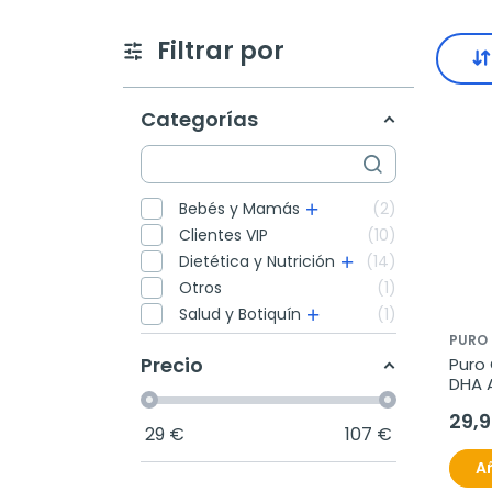
Filtrar por
Categorías
Bebés y Mamás
2
Clientes VIP
10
Dietética y Nutrición
14
Otros
1
Salud y Botiquín
1
PURO
Precio
Puro
DHA A
conce
29,
perla
29
€
107
€
Añ