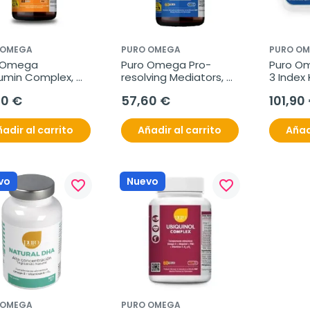
 OMEGA
PURO OMEGA
PURO O
 Omega 
Puro Omega Pro-
Puro O
umin Complex, 
resolving Mediators, 
3 Index 
rlas
60 perlas
20 €
57,60 €
101,90
adir al carrito
Añadir al carrito
Añad
vo
Nuevo
favorite_border
favorite_border
 OMEGA
PURO OMEGA