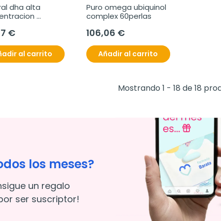
al dha alta 
Puro omega ubiquinol 
ntracion 
complex 60perlas
rlas
07 €
106,06 €
adir al carrito
Añadir al carrito
Mostrando 1 - 18 de 18 pro
odos los meses?
nsigue un regalo
or ser suscriptor!