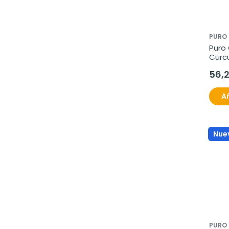
PURO
Puro
Curc
60 pe
56,
Añ
Nue
PURO