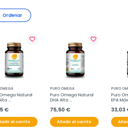
Ordenar
favorite_border
favorite_border
 OMEGA
PURO OMEGA
PURO O
 Omega Natural 
Puro Omega Natural 
Puro Om
lta 
DHA Alta 
EPA Máx
ntración, 60 
concentración, 180 
Absorci
95 €
75,50 €
33,03 
s
perlas
adir al carrito
Añadir al carrito
Añad