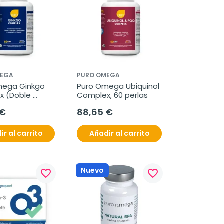
MEGA
PURO OMEGA
ega Ginkgo 
Puro Omega Ubiquinol 
 (Doble 
Complex, 60 perlas
a), 60 perlas
 €
88,65 €
ir al carrito
Añadir al carrito
Nuevo
favorite_border
favorite_border