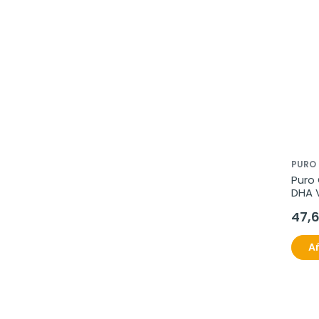
PURO
Puro
DHA 
47,
Añ