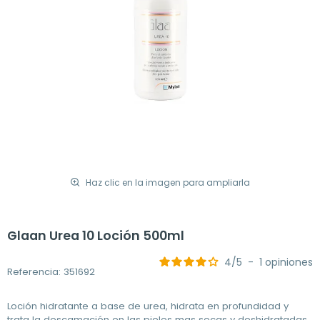
Haz clic en la imagen para ampliarla
Glaan Urea 10 Loción 500ml
4
/
5
-
1
opiniones
Referencia: 351692
Loción hidratante a base de urea, hidrata en profundidad y
trata la descamación en las pieles mas secas y deshidratadas.