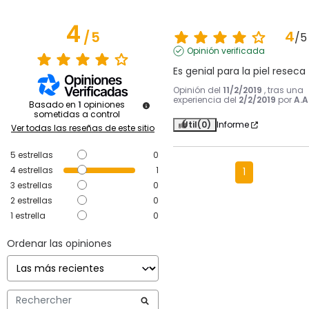
4
4
/
5
/
5
Opinión verificada
Es genial para la piel reseca
Opinión del
11/2/2019
, tras una
experiencia del
2/2/2019
por
A.A
Basado en
1
opiniones
sometidas a control
Útil
(0)
Informe
Ver todas las reseñas de este sitio
5
estrellas
0
4
estrellas
1
1
3
estrellas
0
2
estrellas
0
1
estrella
0
Ordenar las opiniones