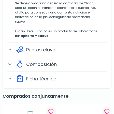
Se debe aplicar una generosa cantidad de Glaan
Urea 10 Loción hidrantante sobre todo el cuerpo 1 vez
al día para conseguir una completa nutrición e
hidratación de la piel consiguiendo mantenerla
suave.
Glaan Urea 10 Loción es un producto de Laboratorios
Rotapharm Madaus
Puntos clave
expand_more
Composición
expand_more
Ficha técnica
expand_more
Comprados conjuntamente
favorite_border
favorite_border