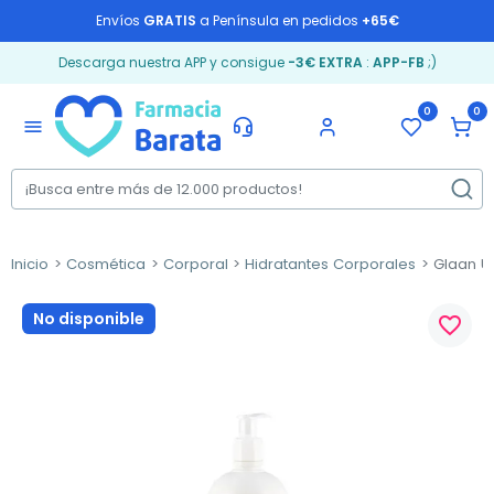
Envíos
GRATIS
a Península en pedidos
+65€
Descarga nuestra APP y consigue
-3€ EXTRA
:
APP-FB
;)
0
0
menu
Inicio
Cosmética
Corporal
Hidratantes Corporales
Glaan Ur
No disponible
favorite_border