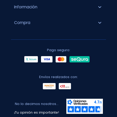
expand_more
Información
expand_more
Compra
Pago seguro:
Envíos realizados con:
No lo decimos nosotros...
¡Tu opinión es importante!