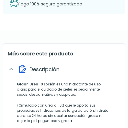
Pago 100% seguro garantizado
Más sobre este producto
Descripción
expand_more
Glaan Urea 10 Loción
es una hidratante de uso
diario para el cuidado de pieles especialmente
secas, descamativas y atópicas.
FOrmulado con urea al 10% que le aporta sus
propiedades hidratantes de larga duración, hidrata
durante 24 horas sin aportar sensación grasa ni
dejar la piel peguntosa y grasa.