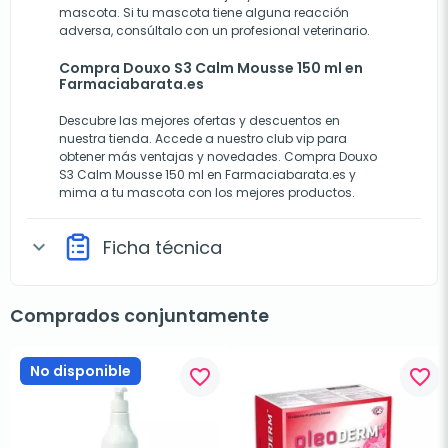
mascota. Si tu mascota tiene alguna reacción
adversa, consúltalo con un profesional veterinario.
Compra Douxo S3 Calm Mousse 150 ml en
Farmaciabarata.es
Descubre las mejores ofertas y descuentos en
nuestra tienda. Accede a nuestro club vip para
obtener más ventajas y novedades. Compra Douxo
S3 Calm Mousse 150 ml en Farmaciabarata.es y
mima a tu mascota con los mejores productos.
Ficha técnica
expand_more
Comprados conjuntamente
No disponible
favorite_border
favorite_border