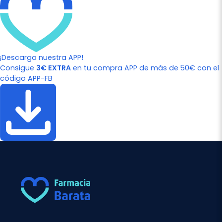
¡Descarga nuestra APP!
Consigue
3€ EXTRA
en tu compra APP de más de 50€ con el
código APP-FB