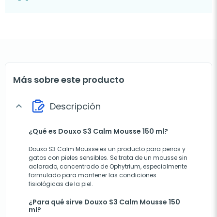
Más sobre este producto
Descripción
expand_more
¿Qué es Douxo S3 Calm Mousse 150 ml?
Douxo S3 Calm Mousse es un producto para perros y
gatos con pieles sensibles. Se trata de un mousse sin
aclarado, concentrado de Ophytrium, especialmente
formulado para mantener las condiciones
fisiológicas de la piel.
¿Para qué sirve Douxo S3 Calm Mousse 150
ml?