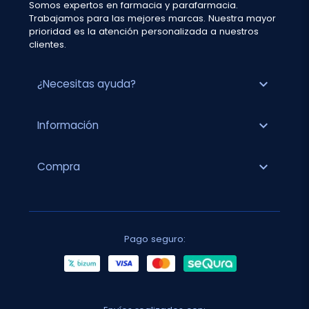
Somos expertos en farmacia y parafarmacia.
Trabajamos para las mejores marcas. Nuestra mayor
prioridad es la atención personalizada a nuestros
clientes.
expand_more
¿Necesitas ayuda?
expand_more
Información
expand_more
Compra
Pago seguro: