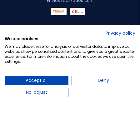
Envíos realizados con:
No lo decimos nosotros...
Privacy policy
We use cookies
¡Tu opinión es importante!
We may place these for analysis of our visitor data, to improve our
website, show personalised content and to give you a great website
experience. For more information about the cookies we use open the
settings.
Copyright © 2010-2026 Farmacia Barata S.L. Todos los
derechos reservados.
Accept all
Deny
No, adjust
Total:
22,25 €
−
+
Añadir al carrito