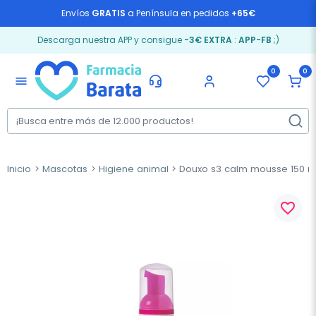
Envíos
GRATIS
a Península en pedidos
+65€
Descarga nuestra APP y consigue
-3€ EXTRA
:
APP-FB
;)
0
0
menu
Inicio
Mascotas
Higiene animal
Douxo s3 calm mousse 150 m
favorite_border