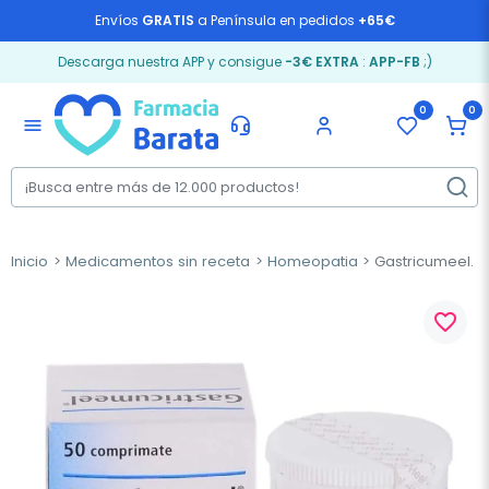
Envíos
GRATIS
a Península en pedidos
+65€
Descarga nuestra APP y consigue
-3€ EXTRA
:
APP-FB
;)
0
0
menu
Inicio
Medicamentos sin receta
Homeopatia
Gastricumeel. 
favorite_border