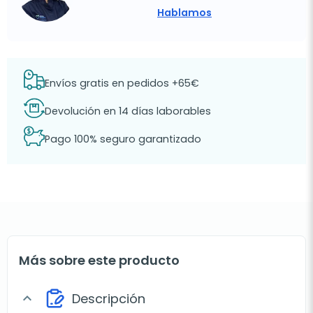
Hablamos
Envíos gratis en pedidos +65€
Devolución en 14 días laborables
Pago 100% seguro garantizado
Más sobre este producto
Descripción
expand_more