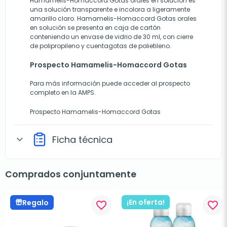
Hamamelis-Homaccord Gotas orales en solución es
una solución transparente e incolora a ligeramente
amarillo claro. Hamamelis-Homaccord Gotas orales
en solución se presenta en caja de cartón
conteniendo un envase de vidrio de 30 ml, con cierre
de polipropileno y cuentagotas de polietileno.
Prospecto Hamamelis-Homaccord Gotas
Para más información puede acceder al prospecto
completo en la AMPS.
Prospecto Hamamelis-Homaccord Gotas
Ficha técnica
expand_more
Comprados conjuntamente
¡En oferta!
Regalo
favorite_border
favorite_border