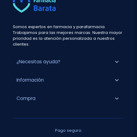
Somos expertos en farmacia y parafarmacia.
Trabajamos para las mejores marcas. Nuestra mayor
prioridad es la atención personalizada a nuestros
clientes.
expand_more
¿Necesitas ayuda?
expand_more
Información
expand_more
Compra
Pago seguro: