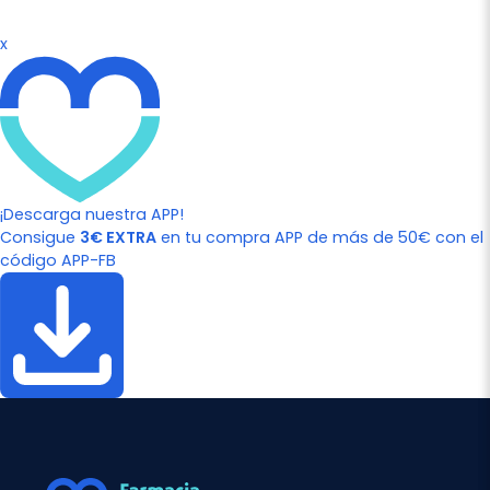
x
¡Descarga nuestra APP!
Consigue
3€ EXTRA
en tu compra APP de más de 50€ con el
código APP-FB