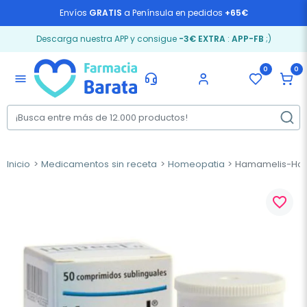
Envíos
GRATIS
a Península en pedidos
+65€
Descarga nuestra APP y consigue
-3€ EXTRA
:
APP-FB
;)
0
0
menu
Inicio
Medicamentos sin receta
Homeopatia
Hamamelis-Hom
favorite_border