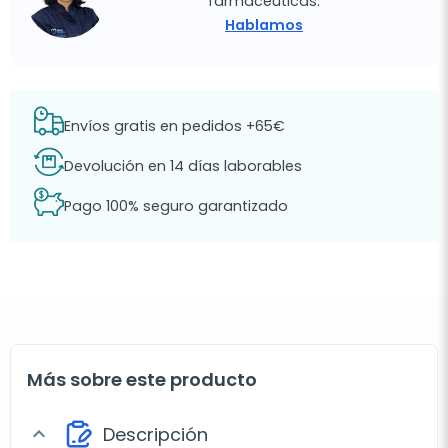
farmacéuticas.
Hablamos
Envíos gratis en pedidos +65€
Devolución en 14 días laborables
Pago 100% seguro garantizado
Más sobre este producto
Descripción
expand_more