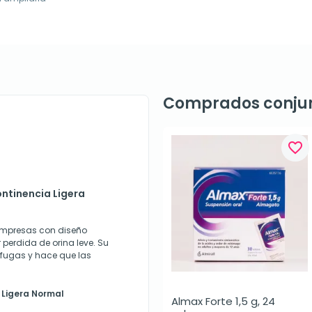
Comprados conju
favorite_border
ontinencia Ligera
ompresas con diseño
erdida de orina leve. Su
 fugas y hace que las
 Ligera Normal
Almax Forte 1,5 g, 24 