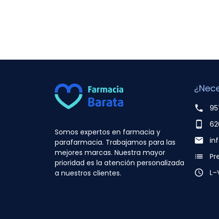
¿Nece
phone
95
phone_android
62
Somos expertos en farmacia y
email
in
parafarmacia. Trabajamos para las
mejores marcas. Nuestra mayor
list
Pr
prioridad es la atención personalizada
access_time
L–
a nuestros clientes.