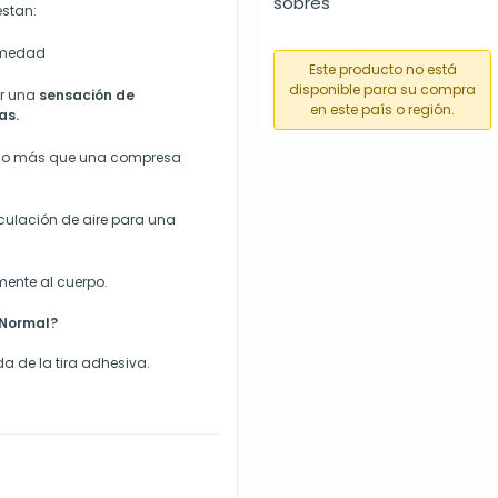
sobres
estan:
humedad
Este producto no está
disponible para su compra
ar una
sensación de
en este país o región.
as.
ho más que una compresa
rculación de aire para una
mente al cuerpo.
 Normal?
da de la tira adhesiva.