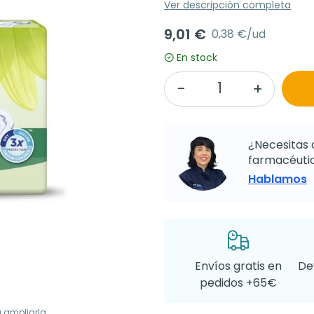
Ver descripción completa
9,01 €
0,38 €/ud
En stock
¿Necesitas 
farmacéutic
Hablamos
Envíos gratis en
De
pedidos +65€
a ampliarla