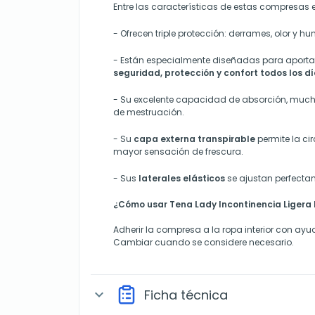
Entre las características de estas compresas 
- Ofrecen triple protección: derrames, olor y 
-
Están especialmente diseñadas para aport
seguridad, protección y confort todos los dí
-
Su excelente capacidad de absorción
, muc
de mestruación.
-
Su
capa externa transpirable
permite la ci
mayor sensación de frescura.
-
Sus
laterales elásticos
se ajustan perfecta
¿Cómo usar Tena Lady Incontinencia Ligera
Adherir la compresa a la ropa interior con ayu
Cambiar cuando se considere necesario.
Ficha técnica
expand_more