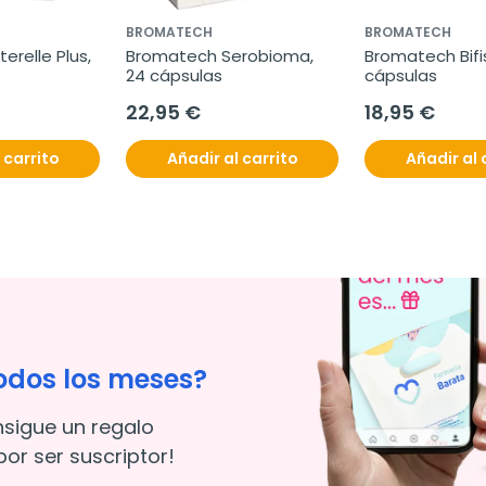
BROMATECH
BROMATECH
relle Plus, 
Bromatech Serobioma, 
Bromatech Bifise
24 cápsulas
cápsulas
22,95 €
18,95 €
 carrito
Añadir al carrito
Añadir al 
odos los meses?
nsigue un regalo
or ser suscriptor!