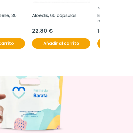
PHARMA OTC
lle, 30 
Aloedis, 60 cápsulas
Energisil vigor plu
cápsulas
22,80 €
15,60 €
carrito
Añadir al carrito
Añadir al c