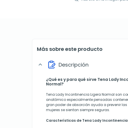
Más sobre este producto
Descripción
expand_more
¿Qué es y para qué sirve Tena Lady Inc
Normal?
Tena Lady Incontinencia Ligera Normal son c
anatómico especialmente pensadas contener p
gran poder de absorción ayuda a prevenir las
mujeres se sientan siempre seguras.
Características de Tena Lady Incontinencia