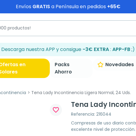
Envíos
GRATIS
a Península en pedidos
+65€
Descarga nuestra APP y consigue
-3€ EXTRA
:
APP-FB
;)
Ofertas en
Packs
Novedades
Solares
Ahorro
ncontinencia
Tena Lady Incontinencia Ligera Normal, 24 Uds.
Tena Lady Inconti
favorite_border
Referencia: 216044
Compresas de uso diario cont
excelente nivel de protecció