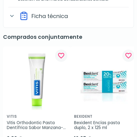
Ficha técnica
expand_more
Comprados conjuntamente
favorite_border
favorite_border
VITIS
BEXIDENT
Vitis Orthodontic Pasta 
Bexident Encías pasta 
Dentífrica Sabor Manzana-
duplo, 2 x 125 ml
Menta, 100 ml