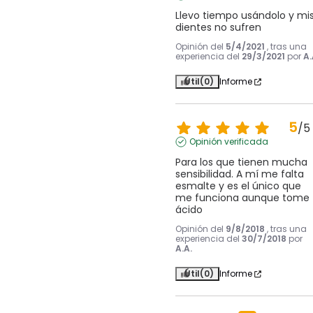
Llevo tiempo usándolo y mis
dientes no sufren
Opinión del
5/4/2021
, tras una
experiencia del
29/3/2021
por
A.
Útil
(0)
Informe
5
/
5
Opinión verificada
Para los que tienen mucha 
sensibilidad. A mí me falta 
esmalte y es el único que 
me funciona aunque tome 
ácido
Opinión del
9/8/2018
, tras una
experiencia del
30/7/2018
por
A.A.
Útil
(0)
Informe