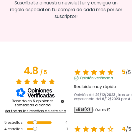
Suscríbete a nuestra newsletter y consigue un
regalo especial en tu compra de cada mes por ser
suscriptor!
4.8
5
/
5
/
5
Opinión verificada
Recibido muy rápido
Opinión del
29/12/2023
, tras un
experiencia del
6/12/2023
por
A.
Basado en
5
opiniones
sometidas a control
Útil
(0)
Informe
Ver todas las reseñas de este sitio
5
estrellas
4
4
/
5
4
estrellas
1