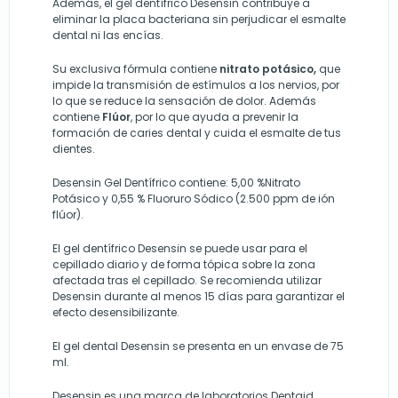
Además, el gel dentífrico Desensin contribuye a
eliminar la placa bacteriana sin perjudicar el esmalte
dental ni las encías.
Su exclusiva fórmula contiene
nitrato potásico,
que
impide la transmisión de estímulos a los nervios, por
lo que se reduce la sensación de dolor. Además
contiene
Flúor
, por lo que ayuda a prevenir la
formación de caries dental y cuida el esmalte de tus
dientes.
Desensin Gel Dentífrico contiene: 5,00 %Nitrato
Potásico y 0,55 % Fluoruro Sódico (2.500 ppm de ión
flúor).
El gel dentífrico Desensin se puede usar para el
cepillado diario y de forma tópica sobre la zona
afectada tras el cepillado. Se recomienda utilizar
Desensin durante al menos 15 días para garantizar el
efecto desensibilizante.
El gel dental Desensin se presenta en un envase de 75
ml.
Desensin es una marca de laboratorios Dentaid.