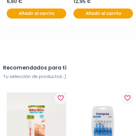
6,80 €
12,95 €
Añadir al carrito
Añadir al carrito
Recomendados para ti
Tu selección de productos ;)
favorite_border
favorite_border