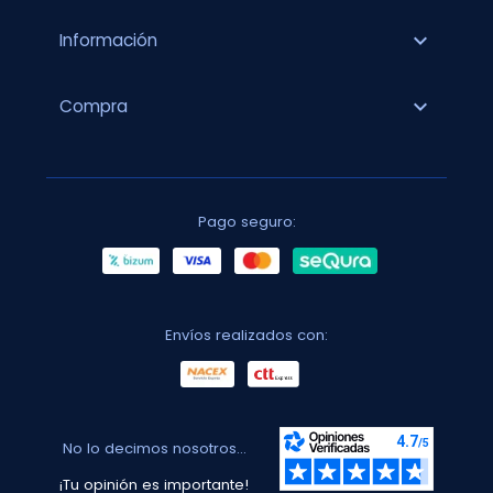
expand_more
Información
expand_more
Compra
Pago seguro:
Envíos realizados con:
No lo decimos nosotros...
¡Tu opinión es importante!