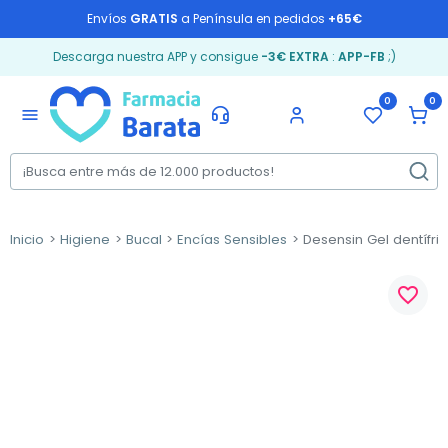
Envíos
GRATIS
a Península en pedidos
+65€
Descarga nuestra APP y consigue
-3€ EXTRA
:
APP-FB
;)
0
0
menu
Inicio
Higiene
Bucal
Encías Sensibles
Desensin Gel dentífric
favorite_border