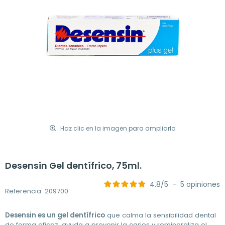
Haz clic en la imagen para ampliarla
Desensin Gel dentífrico, 75ml.
4.8
/
5
-
5
opiniones
Referencia: 209700
Desensin es un gel dentífrico
que calma la sensibilidad dental
de forma eficaz, ayuda a prevenir la caries y remineraliza el