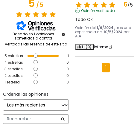
5
5
/
5
/
5
Opinión verificada
Todo Ok
Opinión del
1/6/2024
, tras una
experiencia del
10/5/2024
por
Basado en
1
opiniones
A.A.
sometidas a control
Ver todas las reseñas de este sitio
Útil
(0)
Informe
5
estrellas
1
4
estrellas
0
1
3
estrellas
0
2
estrellas
0
1
estrella
0
Ordenar las opiniones