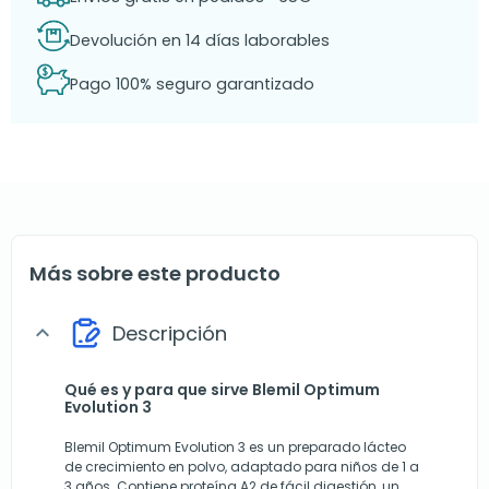
Devolución en 14 días laborables
Pago 100% seguro garantizado
Más sobre este producto
Descripción
expand_more
Qué es y para que sirve Blemil Optimum
Evolution 3
Blemil Optimum Evolution 3 es un preparado lácteo
de crecimiento en polvo, adaptado para niños de 1 a
3 años. Contiene proteína A2 de fácil digestión, un