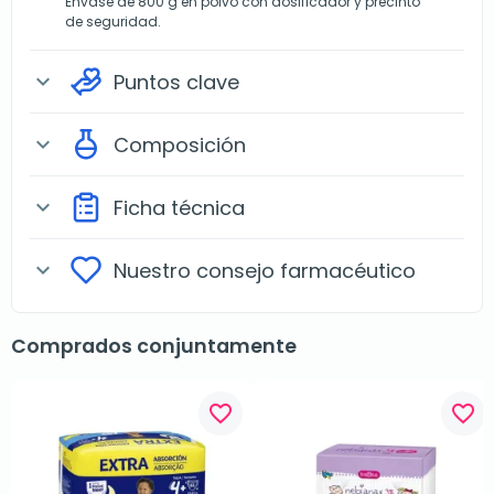
Envase de 800 g en polvo con dosificador y precinto
de seguridad.
Puntos clave
expand_more
Composición
expand_more
Ficha técnica
expand_more
Nuestro consejo farmacéutico
expand_more
Comprados conjuntamente
favorite_border
favorite_border