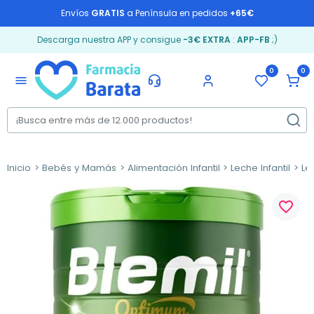
Envíos
GRATIS
a Península en pedidos
+65€
Descarga nuestra APP y consigue
-3€ EXTRA
:
APP-FB
;)
0
0
menu
Inicio
Bebés y Mamás
Alimentación Infantil
Leche Infantil
Le
favorite_border