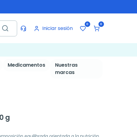
0
0
Iniciar sesión
Medicamentos
Nuestras
marcas
0 g
mposición equilibrada orientada a la nutrición