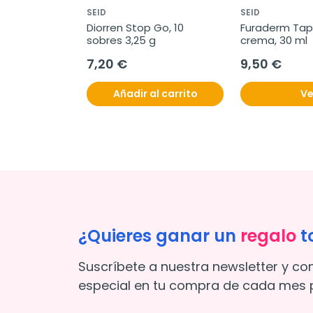
SEID
SEID
, 30 cápsulas
Diorren Stop Go, 10 
Furaderm Tapa
sobres 3,25 g
crema, 30 ml
7,20 €
9,50 €
l carrito
Añadir al carrito
Ve
¿Quieres ganar un
regalo
t
Suscríbete a nuestra newsletter y co
especial en tu compra de cada mes p