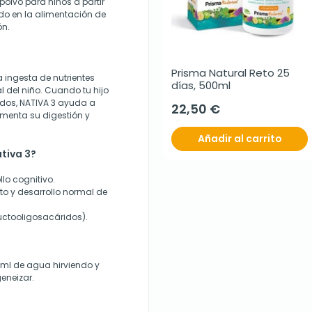
polvo para niños a partir
ado en la alimentación de
ón.
Prisma Natural Reto 25 
a ingesta de nutrientes
días, 500ml
al del niño. Cuando tu hijo
idos, NATIVA 3 ayuda a
22,50 €
omenta su digestión y
Añadir al carrito
ativa 3?
llo cognitivo.
to y desarrollo normal de
ructooligosacáridos).
0ml de agua hirviendo y
eneizar.