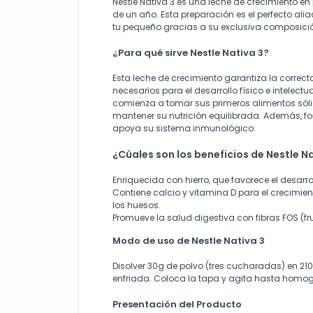
Nestle Nativa 3 es una leche de crecimiento en 
de un año. Esta preparación es el perfecto ali
tu pequeño gracias a su exclusiva composici
¿Para qué sirve Nestle Nativa 3?
Esta leche de crecimiento garantiza la correct
necesarios para el desarrollo físico e intelectu
comienza a tomar sus primeros alimentos sól
mantener su nutrición equilibrada. Además, f
apoya su sistema inmunológico.
¿Cúales son los beneficios de Nestle N
Enriquecida con hierro, que favorece el desarro
Contiene calcio y vitamina D para el crecimien
los huesos.
Promueve la salud digestiva con fibras FOS (f
Modo de uso de Nestle Nativa 3
Disolver 30g de polvo (tres cucharadas) en 21
enfriada. Coloca la tapa y agita hasta homog
Presentación del Producto