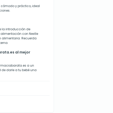
, cómodo y práctico, ideal
ciones.
la introducción de
 alimentación con Nestle
n alimentaria. Recuerda
terna.
rata.es al mejor
armaciabarata.es a un
d de darle a tu bebé una