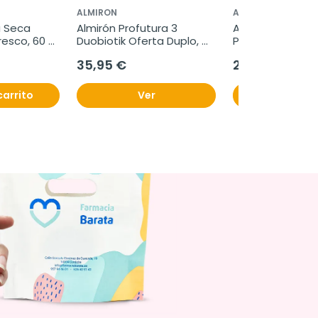
ALMIRON
ALMIRON
 Seca 
Almirón Profutura 3 
Almiron Advance
resco, 60 
Duobiotik Oferta Duplo, 
Pronutra 3 pack 
ara chupar
2x800 g
2x800 g
35,95 €
27,50 €
carrito
Ver
Ver