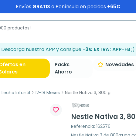
Envíos
GRATIS
a Península en pedidos
+65€
Descarga nuestra APP y consigue
-3€ EXTRA
:
APP-FB
;)
Ofertas en
Packs
Novedades
Solares
Ahorro
Leche Infantil
12-18 Meses
Nestle Nativa 3, 800 g
favorite_border
Nestle Nativa 3, 80
Referencia: 162576
Nestle Nativa 3 de 800g:una co