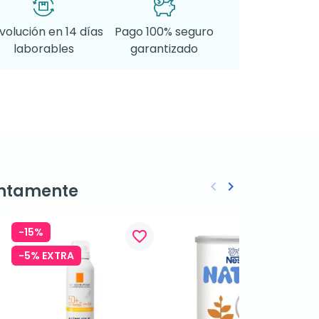
volución en 14 días
Pago 100% seguro
laborables
garantizado
keyboard_arrow_left
keyboard_arrow_right
ntamente
Anterior
Siguiente
-15%
favorite_border
favorite_border
-5% EXTRA