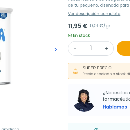
de tu pequeño, diseñada para 
Ver descripción completa
11,95 €
0,01 €/gr
En stock
keyboard_arrow_right
Siguiente
SUPER PRECIO
Precio asociado a stock d
¿Necesitas 
farmacéutic
Hablamos
a ampliarla