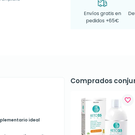
Envíos gratis en
De
pedidos +65€
Comprados conju
favorite_border
mplementario ideal