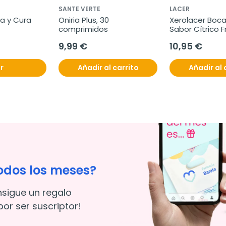
SANTE VERTE
LACER
 y Cura 
Oniria Plus, 30 
Xerolacer Boca
comprimidos
Sabor Cítrico F
comprimidos p
9,99 €
10,95 €
r
Añadir al carrito
Añadir al 
odos los meses?
nsigue un regalo
or ser suscriptor!