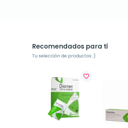
Recomendados para ti
Tu selección de productos ;)
favorite_border
favorite_border