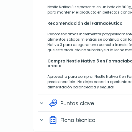
Nestle Nativa 3 se presenta en un bote de 800g
para mantener el producto en perfectas condi
Recomendación del Farmacéutico
Recomendamos incrementar progresivamente 
alimentos sólidos mientras se continúa con la
Nativa 3 para asegurar una correcta transició
que este producto no substituye a la leche ma
Compra Nestle Nativa 3 en Farmaciaba
precio
Aprovecha para comprar Nestle Nativa 3 en F
precio increíble. ¡No dejes pasar la oportunida
alimentación balanceada y segura!
Puntos clave
expand_more
Ficha técnica
expand_more