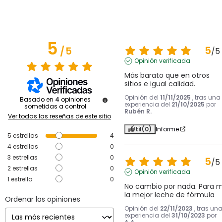
5
5
/
5
/
5
Opinión verificada
Más barato que en otros 
sitios e igual calidad.
Opinión del
11/11/2025
, tras una
Basado en
4
opiniones
experiencia del
21/10/2025
por
sometidas a control
Rubén R.
Ver todas las reseñas de este sitio
Útil
(0)
Informe
5
estrellas
4
4
estrellas
0
3
estrellas
0
5
/
5
2
estrellas
0
Opinión verificada
1
estrella
0
No cambio por nada. Para mi
la mejor leche de fórmula
Ordenar las opiniones
Opinión del
22/11/2023
, tras un
experiencia del
31/10/2023
por