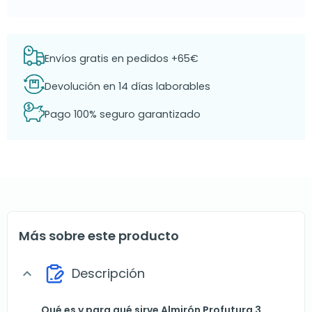
Envíos gratis en pedidos +65€
Devolución en 14 días laborables
Pago 100% seguro garantizado
Más sobre este producto
Descripción
expand_more
Qué es y para qué sirve Almirón Profutura 3