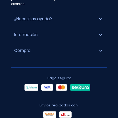
clientes.
expand_more
¿Necesitas ayuda?
expand_more
Información
expand_more
Compra
Pago seguro:
Envíos realizados con: