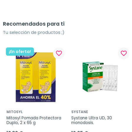
Recomendados para ti
Tu selección de productos ;)
¡En oferta!
favorite_border
favorite_border
MITOSYL
SYSTANE
Mitosyl Pomada Protectora 
Systane Ultra UD, 30 
Duplo, 2 x 65 g
monodosis.