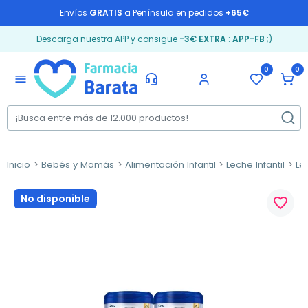
Envíos
GRATIS
a Península en pedidos
+65€
Descarga nuestra APP y consigue
-3€ EXTRA
:
APP-FB
;)
0
0
menu
Inicio
Bebés y Mamás
Alimentación Infantil
Leche Infantil
Le
No disponible
favorite_border