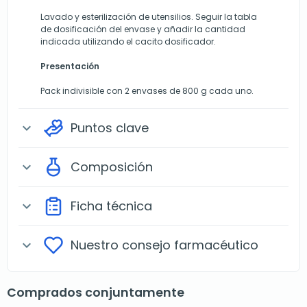
Lavado y esterilización de utensilios. Seguir la tabla
de dosificación del envase y añadir la cantidad
indicada utilizando el cacito dosificador.
Presentación
Pack indivisible con 2 envases de 800 g cada uno.
Puntos clave
expand_more
Composición
expand_more
Ficha técnica
expand_more
Nuestro consejo farmacéutico
expand_more
Comprados conjuntamente