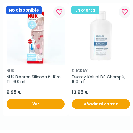
No disponible
¡En oferta!
favorite_border
favorite_border
NUK
DUCRAY
NUK Biberon Silicona 6-18m 
Ducray Kelual DS Champú, 
TL, 300ml.
100 ml
9,95 €
13,95 €
Ver
Añadir al carrito