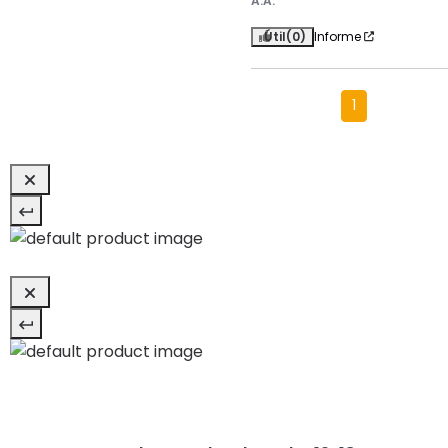
A.A.
Útil
(0)
Informe
1